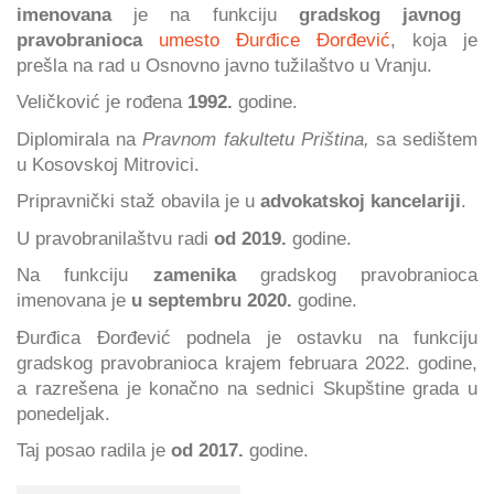
imenovana
je na funkciju
gradskog javnog
pravobranioca
umesto Đurđice Đorđević
, koja je
prešla na rad u Osnovno javno tužilaštvo u Vranju.
Veličković je rođena
1992.
godine.
Diplomirala na
Pravnom fakultetu Priština,
sa sedištem
u Kosovskoj Mitrovici.
Pripravnički staž obavila je u
advokatskoj kancelariji
.
U pravobranilaštvu radi
od 2019.
godine.
Na funkciju
zamenika
gradskog pravobranioca
imenovana je
u septembru 2020.
godine.
Đurđica Đorđević podnela je ostavku na funkciju
gradskog pravobranioca krajem februara 2022. godine,
a razrešena je konačno na sednici Skupštine grada u
ponedeljak.
Taj posao radila je
od 2017.
godine.