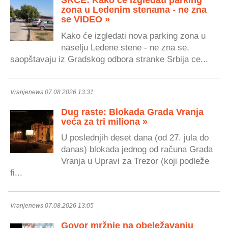
SRCE: Kako će izgledati parking
zona u Ledenim stenama - ne zna
se VIDEO »
Kako će izgledati nova parking zona u
naselju Ledene stene - ne zna se,
saopštavaju iz Gradskog odbora stranke Srbija ce...
Vranjenews 07.08.2026 13:31
Dug raste: Blokada Grada Vranja
veća za tri miliona »
U poslednjih deset dana (od 27. jula do
danas) blokada jednog od računa Grada
Vranja u Upravi za Trezor (koji podleže
fi...
Vranjenews 07.08.2026 13:05
Govor mržnje na obeležavanju