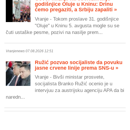
godišnjice Oluje u Kninu: Drinu
ćemo pregaziti, a Srbiju zapaliti »
Vranje - Tokom proslave 31. godišnjice
"Oluje" u Kninu 5. avgusta mogle su se
čuti ustaške pesme, pozivi na nasilje prem...
Vranjenews 07.08.2026 12:51
Ružić pozvao socijaliste da povuku
jasne crvene linije prema SNS-u »
Vranje - Bivši ministar prosvete,
socijalista Branko Ružić ocenio je u
intervjuu za austrijsku agenciju APA da bi
naredn...