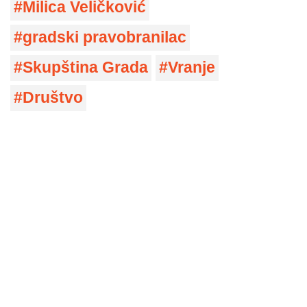
Milica Veličković
gradski pravobranilac
Skupština Grada
Vranje
Društvo