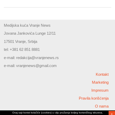
Medijska kuća Vranje News
Jovana Jankovića Lunge 12/11
17501 Vranje, Srbija
tel: +381 62 851 8881
e-mail:
redakcija@vranjenews.rs
e-mail:
vranjenews@gmail.com
Kontakt
Marketing
Impresum
Pravila korišćenja
O nama
Ovaj sajt koristi kolačiće (cookies) u cilju pružanja boljeg korisničkog iskustva,
X