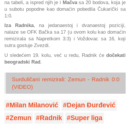
na tabeli, a ispred njih je i
Mačva
sa 20 bodova, koja je
u subotu popodne kao domaćin pobedila Čukarički sa
1:0.
Iza Radnika
, na jedanaestoj i dvanaestoj poziciji,
nalaze se OFK Bačka sa 17 (u ovom kolu kao domaćin
remizirala sa Napretkom 3:3) i Voždovac sa 16, koji
sutra gostuje Zvezdi.
U sledećem 19. kolu, već u redu, Radnik će
dočekati
beogradski Rad
.
Surduličani remizirali: Zemun - Radnik 0:0
(VIDEO)
Milan Milanović
Dejan Đurđević
Zemun
Radnik
Super liga