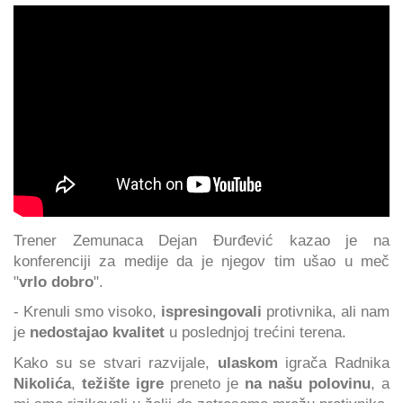
Trener Zemunaca Dejan Đurđević kazao je na
konferenciji za medije da je njegov tim ušao u meč
"
vrlo dobro
".
- Krenuli smo visoko,
ispresingovali
protivnika, ali nam
je
nedostajao kvalitet
u poslednjoj trećini terena.
Kako su se stvari razvijale,
ulaskom
igrača Radnika
Nikolića
,
težište igre
preneto je
na našu polovinu
, a