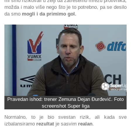
mi smo rizikovali u želji da zatresemo mrežu protivnika,
možda i malo više nego što je to potrebno, pa se desilo
da smo
mogli i da primimo gol.
Pravedan ishod: trener Zemuna Dejan Đurđević. Foto
screenshot Super liga
Normalno, to je bio svestan rizik, ali kada sve
izbalansiramo
rezultat
je sasvim
realan
.