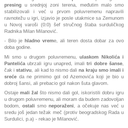
presing
u srednjoj zoni terena, međutim malo smo
stabilizovali i već u prvom poluvremenu napravili
ravnotežu u igri, izjavio je posle utakmice sa Zemunom
u Novoj varoši (0:0) šef stručnog štaba surduličkog
Radnika Milan Milanović.
- Bilo je
hladno vrem
e, ali teren dosta dobar za ovo
doba godine.
Mi smo u drugom poluvremenu,
ulaskom Nikolića i
Pantelića
ubrzali igru unapred, imali
tri dobre šanse
,
čak i
stativu
, ali kad to nismo dali
na kraju smo imali i
sreće
da ne primimo gol od Azemovića koji je bio u
dobroj šansi, ali prebacio gol nakon šuta glavom.
Ostaje
mali žal
što nismo dali gol, iskoristili dobru igru
u drugom poluvremenu, ali moram da budem zadovoljan
bodom,
ostali
smo
neporaženi
, a očekuje nas već u
sredu još jedan težak meč (protiv beogradskog Rada u
Surdulici, p.a) - rekao je Milanović.