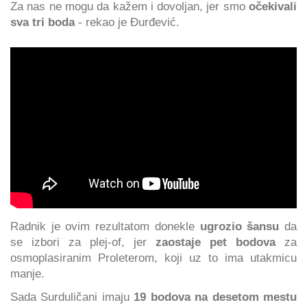
Za nas ne mogu da kažem i dovoljan, jer smo
očekivali
sva tri boda
- rekao je Đurđević.
Radnik je ovim rezultatom donekle
ugrozio šansu
da
se izbori za plej-of, jer
zaostaje pet bodova
za
osmoplasiranim Proleterom, koji uz to ima utakmicu
manje.
Sada Surduličani imaju
19 bodova na desetom mestu