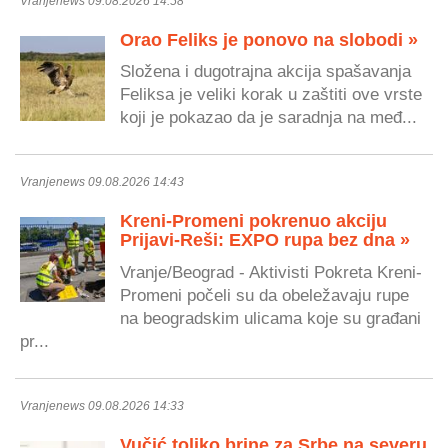
Vranjenews 09.08.2026 14:58
Orao Feliks je ponovo na slobodi »
Složena i dugotrajna akcija spašavanja
Feliksa je veliki korak u zaštiti ove vrste
koji je pokazao da je saradnja na međ...
Vranjenews 09.08.2026 14:43
Kreni-Promeni pokrenuo akciju
Prijavi-Reši: EXPO rupa bez dna »
Vranje/Beograd - Aktivisti Pokreta Kreni-
Promeni počeli su da obeležavaju rupe
na beogradskim ulicama koje su građani
pr...
Vranjenews 09.08.2026 14:33
Vučić toliko brine za Srbe na severu