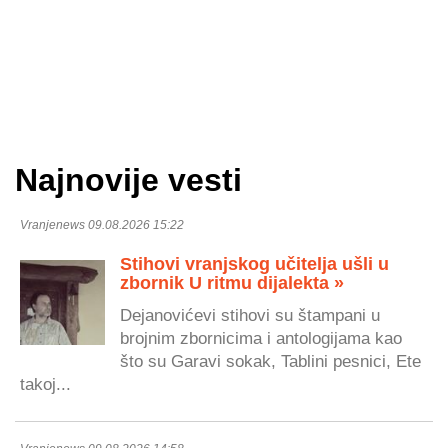
Najnovije vesti
Vranjenews 09.08.2026 15:22
Stihovi vranjskog učitelja ušli u
zbornik U ritmu dijalekta »
Dejanovićevi stihovi su štampani u
brojnim zbornicima i antologijama kao
što su Garavi sokak, Tablini pesnici, Ete
takoj...