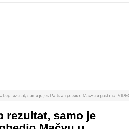
ć: Lep rezultat, samo je još Partizan pobedio Mačvu u gostima (VIDE
 rezultat, samo je
pobedio Mačvu u