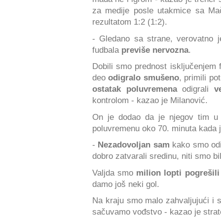
za medije posle utakmice sa Mač
rezultatom 1:2 (1:2).
- Gledano sa strane, verovatno j
fudbala
previše nervozna
.
Dobili smo prednost isključenjem 
deo
odigralo smušeno
, primili p
ostatak poluvremena
odigrali
v
kontrolom - kazao je Milanović.
On je dodao da je njegov tim u
poluvremenu oko 70. minuta kada j
-
Nezadovoljan sam
kako smo odig
dobro zatvarali sredinu, niti smo bi
Valjda smo
milion lopti pogrešil
damo još neki gol.
Na kraju smo malo zahvaljujući i sr
sačuvamo vođstvo - kazao je strat