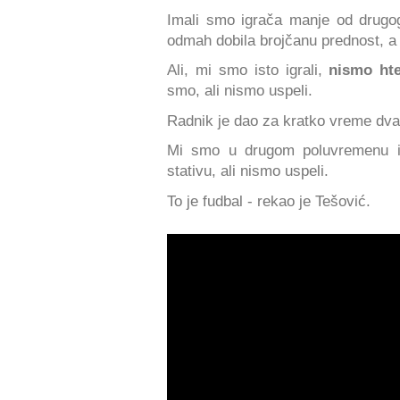
Imali smo igrača manje od drugo
odmah dobila brojčanu prednost, a
Ali, mi smo isto igrali,
nismo hte
smo, ali nismo uspeli.
Radnik je dao za kratko vreme dva
Mi smo u drugom poluvremenu i
stativu, ali nismo uspeli.
To je fudbal - rekao je Tešović.