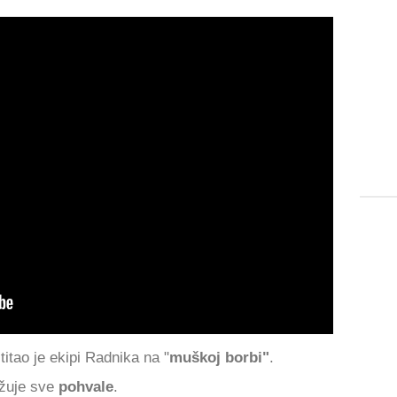
tao je ekipi Radnika na "
muškoj borbi"
.
užuje sve
pohvale
.