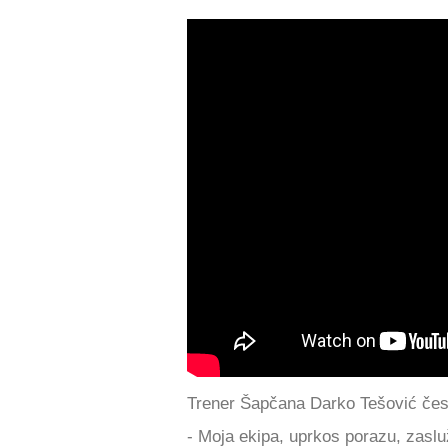
Trener Šapčana Darko Tešović česti
- Moja ekipa, uprkos porazu, zasl