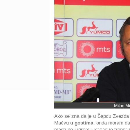
Milan Mi
Ako se zna da je u Šapcu Zvezda 
Mačvu
u gostima
, onda moram d
mada ne i igrom - kazao je trener 