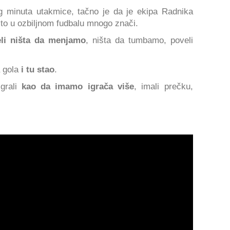
g minuta utakmice, tačno je da je ekipa Radnika
 to u ozbiljnom fudbalu mnogo znači.
li ništa da menjamo
, ništa da tumbamo, poveli
 gola
i tu stao
.
grali
kao da imamo igrača više
, imali prečku,