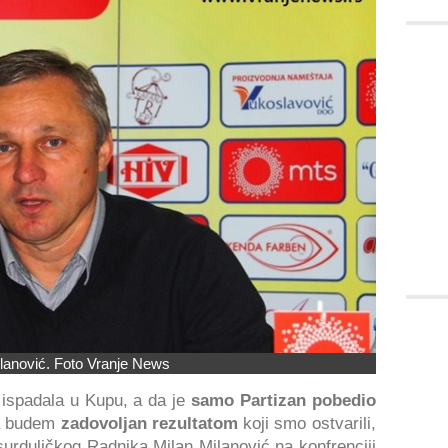
lanović. Foto Vranje News
ispadala u Kupu, a da je
samo Partizan pobedio
a budem
zadovoljan rezultatom
koji smo ostvarili,
surduličkog Radnika Milan Milanović na konfrenciji