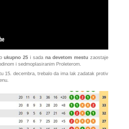
io
ukupno 25
i sada
na devetom mestu
zaostaje
dinom i sedmoplasiranim Proleterom.
u 15. decembra, trebalo da ima lak zadatak protiv
enu.