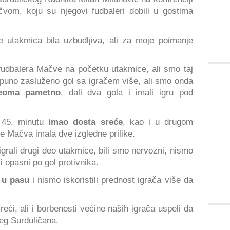
vom, koju su njegovi fudbaleri dobili u gostima
e utakmica bila uzbudljiva, ali za moje poimanje
fudbalera Mačve na početku utakmice, ali smo taj
otpuno zasluženo gol sa igračem više, ali smo onda
eoma pametno
, dali dva gola i imali igru pod
 45. minutu
imao dosta sreće
, kao i u drugom
e Mačva imala dve izgledne prilike.
rali drugi deo utakmice, bili smo nervozni, nismo
li opasni po gol protivnika.
i u pasu
i nismo iskoristili prednost igrača više da
eći, ali i borbenosti većine naših igrača uspeli da
eg Surduličana.