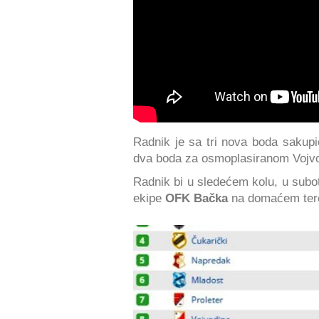
Radnik je sa tri nova boda sakup
dva boda za osmoplasiranom Vojvo
Radnik bi u sledećem kolu, u subot
ekipe
OFK Bačka
na domaćem ter