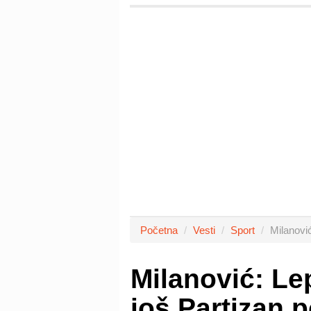
Početna
Vesti
Sport
Milanovi
Milanović: Lep
još Partizan 