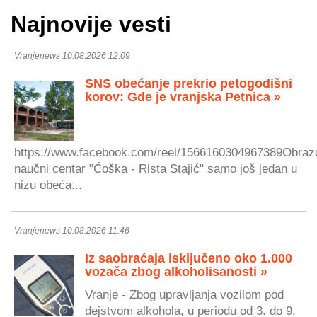
Najnovije vesti
Vranjenews 10.08.2026 12:09
SNS obećanje prekrio petogodišni
korov: Gde je vranjska Petnica »
https://www.facebook.com/reel/1566160304967389Obraz
naučni centar "Ćoška - Rista Stajić" samo još jedan u
nizu obeća...
Vranjenews 10.08.2026 11:46
Iz saobraćaja isključeno oko 1.000
vozača zbog alkoholisanosti »
Vranje - Zbog upravljanja vozilom pod
dejstvom alkohola, u periodu od 3. do 9.