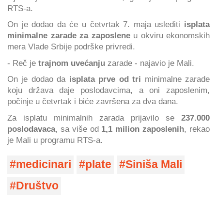
RTS-a.
On je dodao da će u četvrtak 7. maja uslediti
isplata
minimalne zarade za zaposlene
u okviru ekonomskih
mera Vlade Srbije podrške privredi.
- Reč je
trajnom uvećanju
zarade - najavio je Mali.
On je dodao da
isplata prve od tri
minimalne zarade
koju država daje poslodavcima, a oni zaposlenim,
počinje u četvrtak i biće završena za dva dana.
Za isplatu minimalnih zarada prijavilo se
237.000
poslodavaca
, sa više od
1,1 milion zaposlenih
, rekao
je Mali u programu RTS-a.
medicinari
plate
Siniša Mali
Društvo