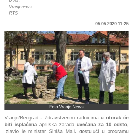
Izvor:
Vranjenews
RTS
05.05.2020 11:25
Foto Vranje News
Vranje/Beograd - Zdravstvenim radnicima
u utorak će
biti isplaćena
aprilska zarada
uvećana za 10 odsto
,
izjavio je ministar Siniša Mali, gostujući u programu