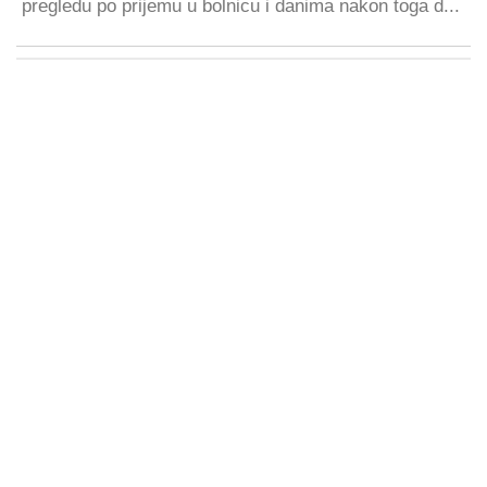
pregledu po prijemu u bolnicu i danima nakon toga d...