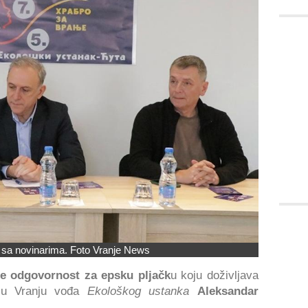
 sa novinarima. Foto Vranje News
 odgovornost za epsku pljačk
u koju doživljava
u u Vranju vođa
Ekološkog ustanka
Aleksandar