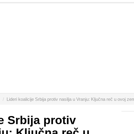
Lideri koalicije Srbija protiv nasilja u Vranju: Ključna reč u ovoj
e Srbija protiv
ju: Ključna reč u