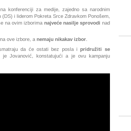
 na konferenciji za medije, zajedno sa narodnim
m (DS) i liderom Pokreta Srce Zdravkom Ponošem,
 se na ovim izborima
najveće nasilje sprovodi
nad
e na ove izbore, a
nemaju nikakav izbor
.
 smatraju da će ostati bez posla i
pridružiti se
o je Jovanović, konstatujući a je ovu kampanju