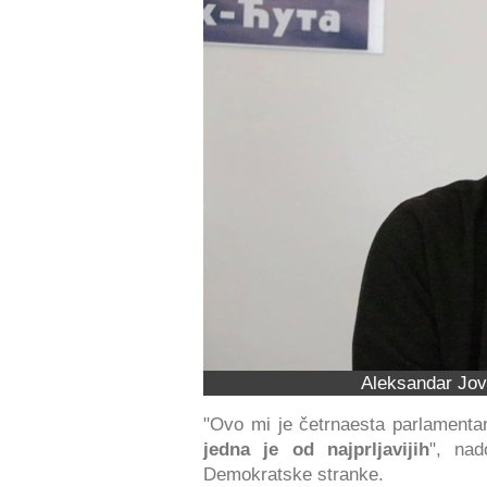
Aleksandar Jov
"Ovo mi je četrnaesta parlamentar
jedna je od najprljavijih
", nad
Demokratske stranke.