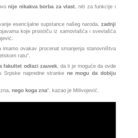
ovo
nije nikakva borba za vlast
, niti za funkcije i
vanje esencijalne supstance našeg naroda,
zadnji
javama koje proističu iz samovlašća i svevlašća
jević.
da imamo ovakav procenat smanjenja stanovništva
etskom ratu".
a fakultet odlazi zauvek
, da li je moguće da ovde
žicu Srpske napredne stranke
ne mogu da dobiju
 zna,
nego koga zna
“, kazao je Milivojević.