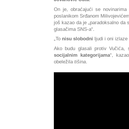
On je, obraćajući se novinarima
poslanikom Srđanom Milivojeviće
još kazao da je „paradoksalno da
glasačima SNS-a“.
„To
nisu slobodni
ljudi i oni izlaz
Ako budu glasali protiv Vučića,
socijalnim kategorijama
“, kaza
obeležila
tišina
.