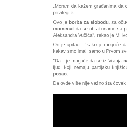
„Moram da kažem građanima da 
privilegije.
Ovo je
borba za slobodu
, za oču
momenat
da se obračunamo sa po
Aleksandra Vučića", rekao je Milivo
On je upitao - "kako je moguće 
kakav smo imali samo u Prvom sv
"Da li je moguće da se iz Vranja
n
ljudi koji nemaju partijsku knji
posao
.
Da ovde više nije važno šta čovek