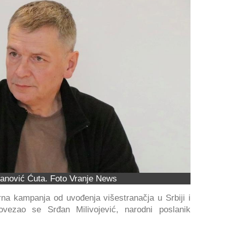
anović Ćuta. Foto Vranje News
na kampanja od uvođenja višestranačja u Srbiji i
ovezao se Srđan Milivojević, narodni poslanik