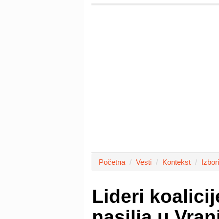
Početna
Vesti
Kontekst
Izbori
Lideri koalicij
nasilja u Vran