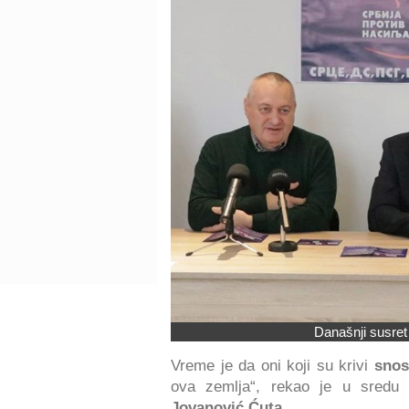
Današnji susret
Vreme je da oni koji su krivi
snose
ova zemlja“, rekao je u sred
Jovanović Ćuta
.