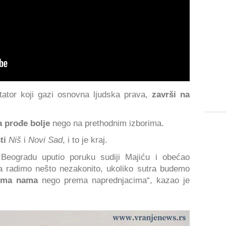
tator koji gazi osnovna ljudska prava,
završi na
 prođe bolje
nego na prethodnim izborima.
ti
Niš
i
Novi Sad
, i to je kraj.
eogradu uputio poruku sudiji Majiću i obećao
a radimo nešto nezakonito, ukoliko sutra budemo
rema nama
nego prema naprednjacima“, kazao je