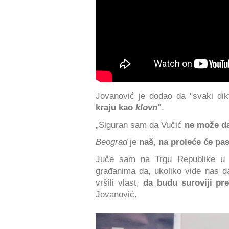
Jovanović je dodao da "svaki dik
kraju kao
klovn
"
.
„Siguran sam da Vučić
ne može da
Beograd
je
naš
,
na proleće će pas
Juče sam na Trgu Republike u B
građanima da, ukoliko vide nas d
vršili vlast,
da budu suroviji p
Jovanović.