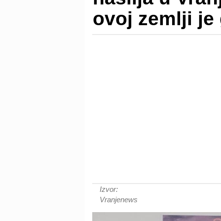
ovoj zemlji j
Izvor:
Vranjenews