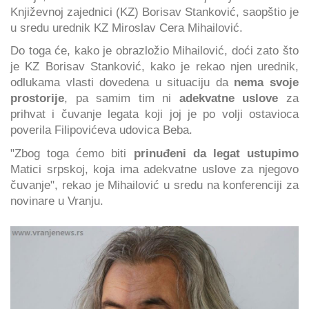
Književnoj zajednici (KZ) Borisav Stanković, saopštio je
u sredu urednik KZ Miroslav Cera Mihailović.
Do toga će, kako je obrazložio Mihailović, doći zato što
je KZ Borisav Stanković, kako je rekao njen urednik,
odlukama vlasti dovedena u situaciju da
nema svoje
prostorije
, pa samim tim ni
adekvatne uslove
za
prihvat i čuvanje legata koji joj je po volji ostavioca
poverila Filipovićeva udovica Beba.
"Zbog toga ćemo biti
prinuđeni da legat ustupimo
Matici srpskoj, koja ima adekvatne uslove za njegovo
čuvanje", rekao je Mihailović u sredu na konferenciji za
novinare u Vranju.