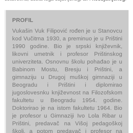
PROFIL
Vukašin Vuk Filipović rođen je u Stanovcu
kod Vučitrna 1930, a preminuo je u Prištini
1990 godine. Bio je srpski književnik,
likovni umetnik i profesor Prištinskog
univerziteta. Osnovnu školu pohađao je u
Babinom Mostu, Bresju i Prištini, a
gimnaziju u Drugoj muškoj gimnaziji u
Beogradu i Prištini i diplomirao
jugoslovesnku književnost na Filozofskom
fakultetu u Beogradu 1954. godine.
Doktorirao je na istom fakultetu 1964. Bio
je profesor u Gimnaziji Ivo Lola Ribar u
Prištini, predavač na Višoj pedagoškoj
školi, a potom predavač i profesor na