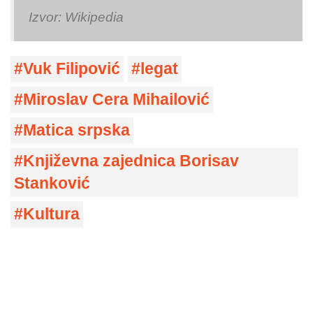
Izvor: Wikipedia
Vuk Filipović
legat
Miroslav Cera Mihailović
Matica srpska
Književna zajednica Borisav
Stanković
Kultura