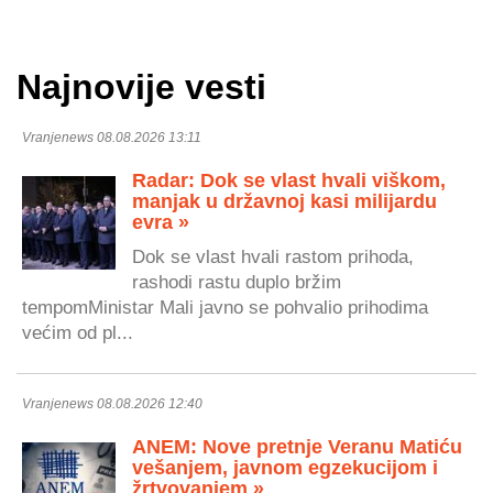
Najnovije vesti
Vranjenews 08.08.2026 13:11
Radar: Dok se vlast hvali viškom,
manjak u državnoj kasi milijardu
evra »
Dok se vlast hvali rastom prihoda,
rashodi rastu duplo bržim
tempomMinistar Mali javno se pohvalio prihodima
većim od pl...
Vranjenews 08.08.2026 12:40
ANEM: Nove pretnje Veranu Matiću
vešanjem, javnom egzekucijom i
žrtvovanjem »