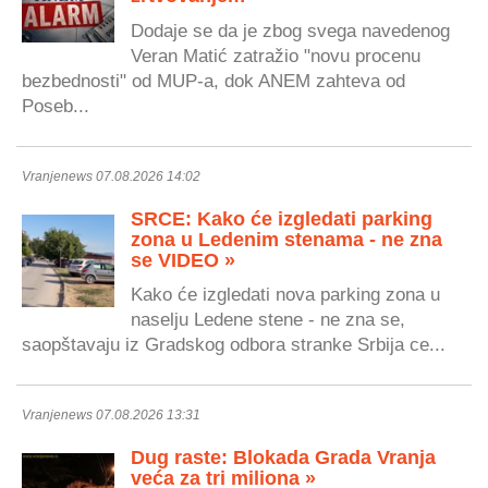
Dodaje se da je zbog svega navedenog
Veran Matić zatražio "novu procenu
bezbednosti" od MUP-a, dok ANEM zahteva od
Poseb...
Vranjenews 07.08.2026 14:02
SRCE: Kako će izgledati parking
zona u Ledenim stenama - ne zna
se VIDEO »
Kako će izgledati nova parking zona u
naselju Ledene stene - ne zna se,
saopštavaju iz Gradskog odbora stranke Srbija ce...
Vranjenews 07.08.2026 13:31
Dug raste: Blokada Grada Vranja
veća za tri miliona »