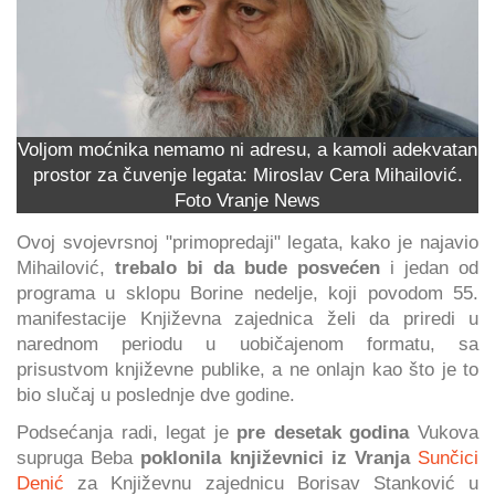
Voljom moćnika nemamo ni adresu, a kamoli adekvatan
prostor za čuvenje legata: Miroslav Cera Mihailović.
Foto Vranje News
Ovoj svojevrsnoj "primopredaji" legata, kako je najavio
Mihailović,
trebalo bi da bude posvećen
i jedan od
programa u sklopu Borine nedelje, koji povodom 55.
manifestacije Književna zajednica želi da priredi u
narednom periodu u uobičajenom formatu, sa
prisustvom književne publike, a ne onlajn kao što je to
bio slučaj u poslednje dve godine.
Podsećanja radi, legat je
pre desetak godina
Vukova
supruga Beba
poklonila književnici iz Vranja
Sunčici
Denić
za Književnu zajednicu Borisav Stanković u