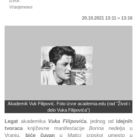
Izvor:
Vranjenews
20.10.2021 13:11 » 13:16
Akademik Vuk Filipović. Foto izvor academia.edu (rad "Život i
delo Vuka Filipovića")
Legat
akademika
Vuka Filipovića
, jednog od
idejnih
tvoraca
književne manifestacije
Borina nedelja
u
Vranju,
biće čuvan
u
Matici srpskoj
umesto u