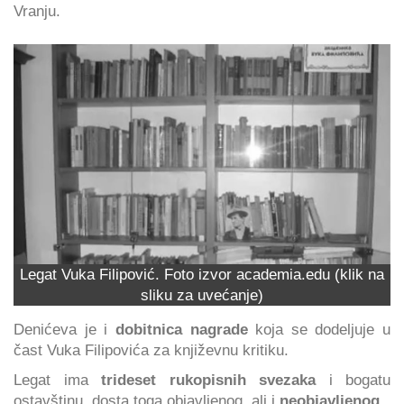
Vranju.
Legat Vuka Filipović. Foto izvor academia.edu (klik na
sliku za uvećanje)
Denićeva je i
dobitnica nagrade
koja se dodeljuje u
čast Vuka Filipovića za književnu kritiku.
Legat ima
trideset rukopisnih svezaka
i bogatu
ostavštinu, dosta toga objavljenog, ali i
neobjavljenog
.