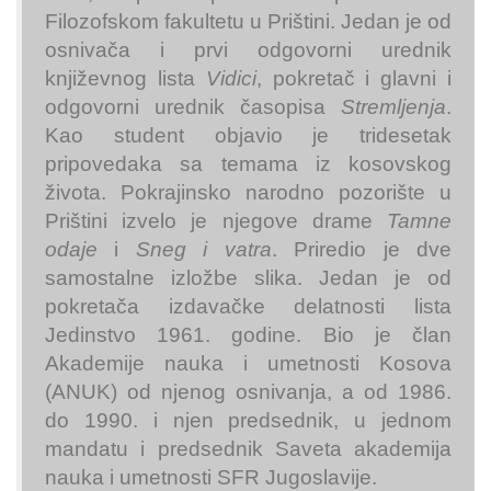
Filozofskom fakultetu u Prištini. Jedan je od
osnivača i prvi odgovorni urednik
književnog lista
Vidici
, pokretač i glavni i
odgovorni urednik časopisa
Stremljenja
.
Kao student objavio je tridesetak
pripovedaka sa temama iz kosovskog
života. Pokrajinsko narodno pozorište u
Prištini izvelo je njegove drame
Tamne
odaje
i
Sneg i vatra
. Priredio je dve
samostalne izložbe slika. Jedan je od
pokretača izdavačke delatnosti lista
Jedinstvo 1961. godine. Bio je član
Akademije nauka i umetnosti Kosova
(ANUK) od njenog osnivanja, a od 1986.
do 1990. i njen predsednik, u jednom
mandatu i predsednik Saveta akademija
nauka i umetnosti SFR Jugoslavije.