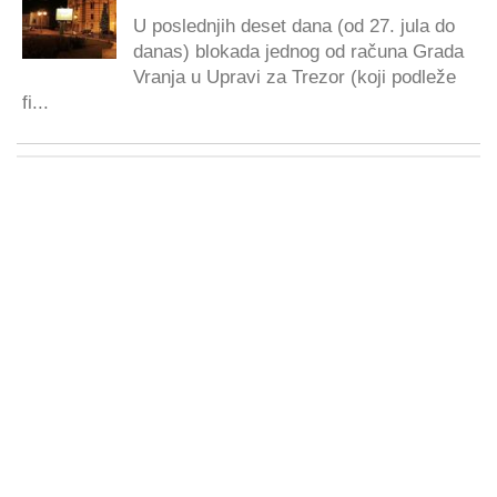
U poslednjih deset dana (od 27. jula do
danas) blokada jednog od računa Grada
Vranja u Upravi za Trezor (koji podleže
fi...