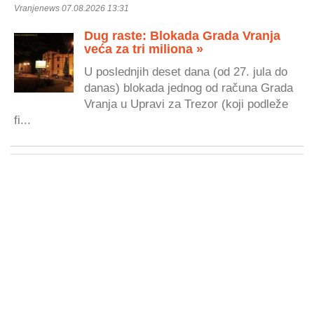
Vranjenews 07.08.2026 13:31
Dug raste: Blokada Grada Vranja
veća za tri miliona »
U poslednjih deset dana (od 27. jula do
danas) blokada jednog od računa Grada
Vranja u Upravi za Trezor (koji podleže
fi...