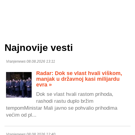
Najnovije vesti
Vranjenews 08.08.2026 13:11
Radar: Dok se vlast hvali viškom,
manjak u državnoj kasi milijardu
evra »
Dok se vlast hvali rastom prihoda,
rashodi rastu duplo bržim
tempomMinistar Mali javno se pohvalio prihodima
većim od pl...
Vranjenews 08.08.2026 12:40