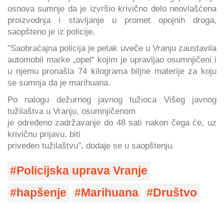
osnova sumnje da je izvršio krivično delo neovlašćena
proizvodnja i stavljanje u promet opojnih droga,
saopšteno je iz policije.
"Saobraćajna policija je petak uveče u Vranju zaustavila
automobil marke „opel“ kojim je upravljao osumnjičeni i
u njemu pronašla 74 kilograma biljne materije za koju
se sumnja da je marihuana.
Po nalogu dežurnog javnog tužioca Višeg javnog
tužilaštva u Vranju, osumnjičenom
je određeno zadržavanje do 48 sati nakon čega će, uz
krivičnu prijavu, biti
priveden tužilaštvu", dodaje se u saopštenju.
Policijska uprava Vranje
hapšenje
Marihuana
Društvo