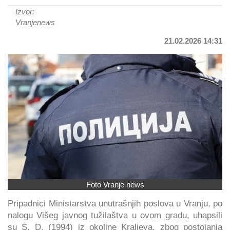
Izvor:
Vranjenews
21.02.2026 14:31
Foto Vranje news
Pripadnici Ministarstva unutrašnjih poslova u Vranju, po
nalogu Višeg javnog tužilaštva u ovom gradu, uhapsili
su S. D. (1994) iz okoline Kraljeva, zbog postojanja