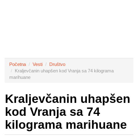
Početna
Vesti
Društvo
Kraljevčanin uhapšen kod Vranja sa 74 kilograma
marihuane
Kraljevčanin uhapšen
kod Vranja sa 74
kilograma marihuane