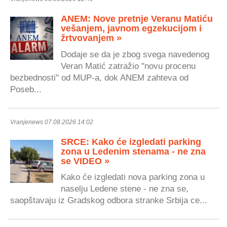
ANEM: Nove pretnje Veranu Matiću
vešanjem, javnom egzekucijom i
žrtvovanjem »
Dodaje se da je zbog svega navedenog
Veran Matić zatražio "novu procenu
bezbednosti" od MUP-a, dok ANEM zahteva od
Poseb...
Vranjenews 07.08.2026 14:02
SRCE: Kako će izgledati parking
zona u Ledenim stenama - ne zna
se VIDEO »
Kako će izgledati nova parking zona u
naselju Ledene stene - ne zna se,
saopštavaju iz Gradskog odbora stranke Srbija ce...