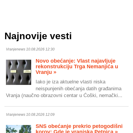
Najnovije vesti
Vranjenews 10.08.2026 12:30
Novo obećanje: Vlast najavljuje
rekonstrukciju Trga Nemanjića u
Vranju »
Iako je iza aktuelne vlasti niska
neispunjenih obećanja datih građanima
Vranja (naučno obrazovni centar u Ćoški, nemački...
Vranjenews 10.08.2026 12:09
SNS obećanje prekrio petogodišni
korov: Gde je vranjska Petnica »