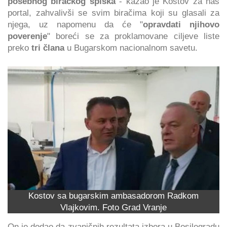
posebnog biračkog spiska
- kazao je Kostov za naš
portal, zahvalivši se svim biračima koji su glasali za
njega, uz napomenu da će "
opravdati njihovo
poverenje
" boreći se za proklamovane ciljeve liste
preko
tri člana
u Bugarskom nacionalnom savetu.
Kostov sa bugarskim ambasadorom Radkom
Vlajkovim. Foto Grad Vranje
On je dodao da zvaničnih rezultata izbora u Bosilegradu