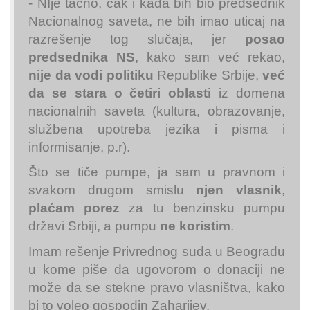
- NIje tačno, čak i kada bih bio predsednik
Nacionalnog saveta, ne bih imao uticaj na
razrešenje tog slučaja, jer
posao
predsednika NS
, kako sam već rekao,
nije da vodi politiku
Republike Srbije,
već
da se stara o četiri oblasti
iz domena
nacionalnih saveta (kultura, obrazovanje,
službena upotreba jezika i pisma i
informisanje, p.r).
Što se tiče pumpe, ja sam u pravnom i
svakom drugom smislu
njen vlasnik
,
plaćam porez
za tu benzinsku pumpu
državi Srbiji, a pumpu
ne koristim
.
Imam rešenje Privrednog suda u Beogradu
u kome piše da ugovorom o donaciji ne
može da se stekne pravo vlasništva, kako
bi to voleo gospodin Zaharijev.