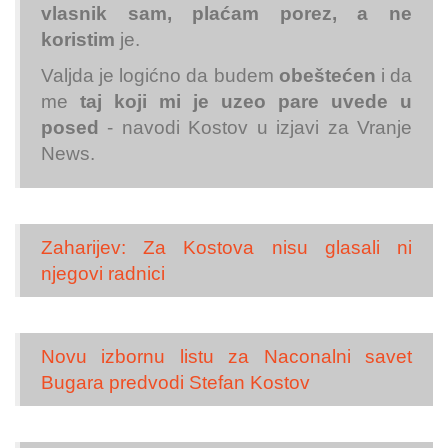
vlasnik sam, plaćam porez, a ne
koristim
je.
Valjda je logićno da budem
obeštećen
i da
me
taj koji mi je uzeo pare uvede u
posed
- navodi Kostov u izjavi za Vranje
News.
Zaharijev: Za Kostova nisu glasali ni
njegovi radnici
Novu izbornu listu za Naconalni savet
Bugara predvodi Stefan Kostov