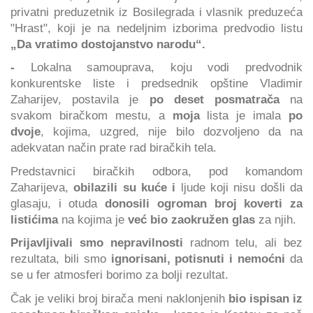
privatni preduzetnik iz Bosilegrada i vlasnik preduzeća
"Hrast", koji je na nedeljnim izborima predvodio listu
„Da vratimo dostojanstvo narodu“.
-
Lokalna samouprava, koju vodi predvodnik
konkurentske liste i predsednik opštine Vladimir
Zaharijev, postavila je
po deset posmatrača
na
svakom biračkom mestu, a
moja
lista je imala
po
dvoje
, kojima, uzgred, nije bilo dozvoljeno da na
adekvatan način prate rad biračkih tela.
Predstavnici biračkih odbora, pod komandom
Zaharijeva,
obilazili su kuće i
ljude koji nisu došli da
glasaju, i otuda
donosili ogroman broj koverti za
listićima
na kojima je
već bio zaokružen glas
za njih.
Prijavljivali smo nepravilnosti
radnom telu, ali bez
rezultata, bili smo
ignorisani, potisnuti i nemoćni
da
se u fer atmosferi borimo za bolji rezultat.
Čak je veliki broj birača meni naklonjenih
bio ispisan iz