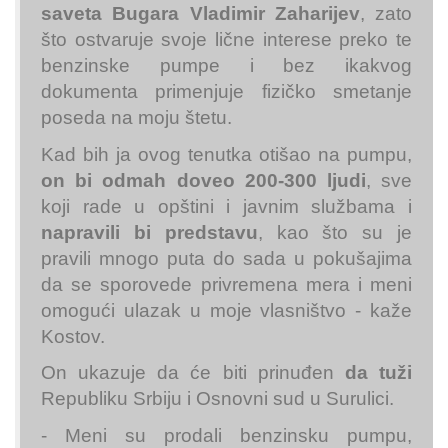
saveta Bugara Vladimir Zaharijev
, zato
što ostvaruje svoje lične interese preko te
benzinske pumpe i bez ikakvog
dokumenta primenjuje fizičko smetanje
poseda na moju štetu.
Kad bih ja ovog tenutka otišao na pumpu,
on bi odmah doveo 200-300 ljudi
, sve
koji rade u opštini i javnim službama i
napravili bi predstavu
, kao što su je
pravili mnogo puta do sada u pokušajima
da se sporovede privremena mera i meni
omogući ulazak u moje vlasništvo - kaže
Kostov.
On ukazuje da će biti prinuđen
da tuži
Republiku Srbiju i Osnovni sud u Surulici.
- Meni su prodali benzinsku pumpu,