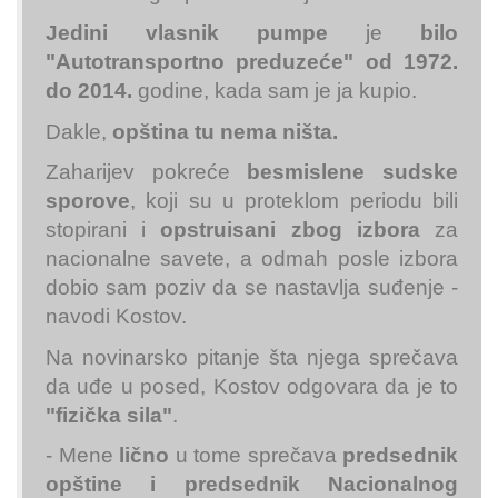
Jedini vlasnik pumpe
je
bilo
"Autotransportno preduzeće" od 1972.
do 2014.
godine, kada sam je ja kupio.
Dakle,
opština tu nema ništa.
Zaharijev pokreće
besmislene sudske
sporove
, koji su u proteklom periodu bili
stopirani i
opstruisani zbog izbora
za
nacionalne savete, a odmah posle izbora
dobio sam poziv da se nastavlja suđenje -
navodi Kostov.
Na novinarsko pitanje šta njega sprečava
da uđe u posed, Kostov odgovara da je to
"fizička sila"
.
- Mene
lično
u tome sprečava
predsednik
opštine i predsednik Nacionalnog