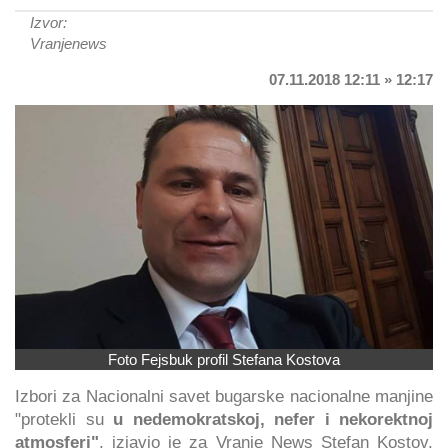
Izvor:
Vranjenews
07.11.2018 12:11 » 12:17
Foto Fejsbuk profil Stefana Kostova
Izbori za Nacionalni savet bugarske nacionalne manjine
"protekli su
u nedemokratskoj, nefer i nekorektnoj
atmosferi"
, izjavio je za Vranje News Stefan Kostov,