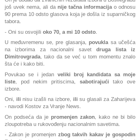
još uvek nema, ali da
nije tačna informacija
o odnosu
90 prema 10 odsto glasova koja je došla iz suparničkog
tabora.
- Oni su osvojili
oko 70, a mi 10 odsto
.
U međuvremenu se, pre glasanja,
povukla
sa učešća
na izborima za nacionalni savet
druga lista iz
Dimitrovgrada
, tako da se već u tom momentu znalo
šta će i kako biti.
Povukao se i jedan
veliki broj kandidata sa moje
liste
, pod nekim pritiscima,
sabotirajući
tako ove
izbore.
Oni,
ili
nisu izašli na izbore,
ili
su glasali za Zaharijeva
- navodi Kostov za Vranje News.
On podseća da je
promenjen zakon
, kako ne bi bilo
zloupotreba u rukovođenju nacionalnim savetima.
- Zakon je promenjen
zbog takvih kakav je gospodin