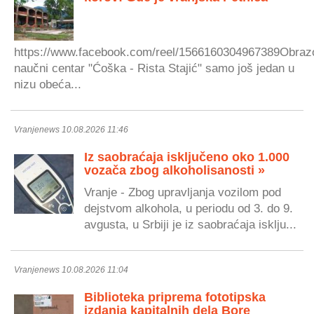
https://www.facebook.com/reel/1566160304967389Obraz
naučni centar "Ćoška - Rista Stajić" samo još jedan u
nizu obeća...
Vranjenews 10.08.2026 11:46
Iz saobraćaja isključeno oko 1.000
vozača zbog alkoholisanosti »
Vranje - Zbog upravljanja vozilom pod
dejstvom alkohola, u periodu od 3. do 9.
avgusta, u Srbiji je iz saobraćaja isklju...
Vranjenews 10.08.2026 11:04
Biblioteka priprema fototipska
izdanja kapitalnih dela Bore