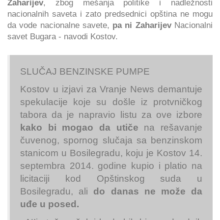
Zaharijev
, zbog mešanja politike i nadležnosti
nacionalnih saveta i zato predsednici opština ne mogu
da vode nacionalne savete,
pa ni Zaharijev
Nacionalni
savet Bugara - navodi Kostov.
SLUČAJ BENZINSKE PUMPE
Kostov u izjavi za Vranje News demantuje
spekulacije koje su došle iz protvničkog
tabora da je napravio listu za ove izbore
kako bi mogao da utiče
na rešavanje
čuvenog, spornog slučaja sa benzinskom
stanicom u Bosilegradu, koju je Kostov 14.
septembra 2014. godine kupio i platio na
licitaciji kod Opštinskog suda u
Bosilegradu, ali
do danas ne može da
uđe u posed.