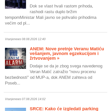
Dok se vlast hvali rastom prihoda,
rashodi rastu duplo bržim
tempomMinistar Mali javno se pohvalio prihodima
većim od pl...
Vranjenews 08.08.2026 12:40
ANEM: Nove pretnje Veranu Matiću
vešanjem, javnom egzekucijom i
žrtvovanjem »
Dodaje se da je zbog svega navedenog
Veran Matić zatražio "novu procenu
bezbednosti" od MUP-a, dok ANEM zahteva od
Poseb...
Vranjenews 07.08.2026 14:02
SRCE: Kako će izgledati parking