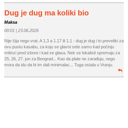
Dug je dug ma koliki bio
Maksa
00:01 |
23.06.2026
Nije šija nego vrat. A 1,3 a 1.17 ili 1.1 - dug je dug i to preveliki za
ovu pustu kasabu, za koju se glavni sete samo kad počinju
mitinzi pred izbore i kad se glasa. Nek se lokalisti spremaju za
25, 26, 27. jun za Beograd... Kao da plate ne zarađuju, nego
mora da idu da bi im dali minimalac... Tuga ostala u Vranju.