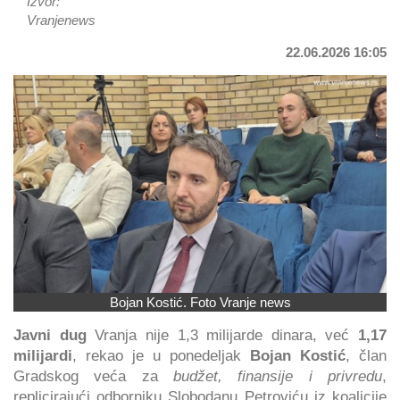
Izvor:
Vranjenews
22.06.2026 16:05
Bojan Kostić. Foto Vranje news
Javni dug
Vranja nije 1,3 milijarde dinara, već
1,17
milijardi
, rekao je u ponedeljak
Bojan Kostić
, član
Gradskog veća za
budžet, finansije i privredu
,
replicirajući odborniku Slobodanu Petroviću iz koalicije