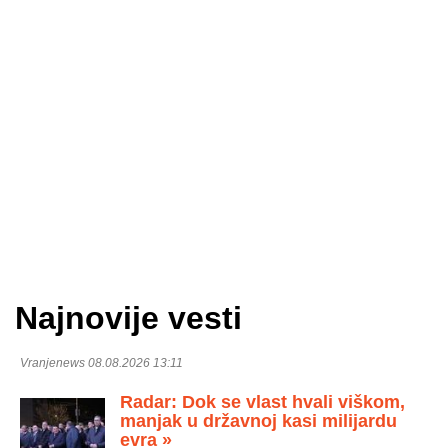
Najnovije vesti
Vranjenews 08.08.2026 13:11
Radar: Dok se vlast hvali viškom,
manjak u državnoj kasi milijardu
evra »