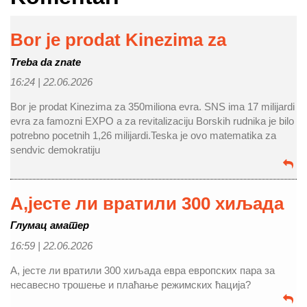
Bor je prodat Kinezima za
Treba da znate
16:24 |
22.06.2026
Bor je prodat Kinezima za 350miliona evra. SNS ima 17 milijardi
evra za famozni EXPO a za revitalizaciju Borskih rudnika je bilo
potrebno pocetnih 1,26 milijardi.Teska je ovo matematika za
sendvic demokratiju
А,јесте ли вратили 300 хиљада
Глумац аматер
16:59 |
22.06.2026
А, јесте ли вратили 300 хиљада евра европских пара за
несавесно трошење и плаћање режимских ћација?