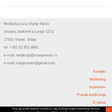
Medijska kuća Vranje News
Jovana Jankovića Lunge 12/11
17501 Vranje, Srbija
tel: +381 62 851 8881
e-mail:
redakcija@vranjenews.rs
e-mail:
vranjenews@gmail.com
Kontakt
Marketing
Impresum
Pravila korišćenja
O nama
Ovaj sajt koristi kolačiće (cookies) u cilju pružanja boljeg korisničkog iskustva,
X
Copyright © 2026 Vranjenews