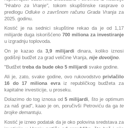
"Hrabro za Vranje"
, tokom skupštinske rasprave o
predlogu
Odluke o završnom računu Grada Vranja
za
2025. godinu.
Kostić je na sednici skupštine rekao da je od 1,17
milijarde duga iskorišćeno
700 miliona za investiranje
u izgradnju toplovoda.
On je kazao da
3,9 milijardi
dinara, koliko iznosi
godišnji budžet za grad veličine Vranja,
nije dovoljno
.
"Budžet
treba da bude oko 5 milijardi
svake godine.
Ali je, zato, svake godine, ovo rukovodstvo
privlačilo
16 do 17 miliona evra
iz republičkog budžeta za
kapitalne investicije, u proseku.
Dolazimo do tog iznosa od
5 milijardi
, što je optimum
za naš grad", kaao je on, poručivši Petroviću da ga
te
brojke demantuju
.
Kostić je izneo podatak da je oko polovina sredstava za