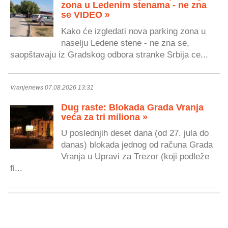
zona u Ledenim stenama - ne zna
se VIDEO »
Kako će izgledati nova parking zona u
naselju Ledene stene - ne zna se,
saopštavaju iz Gradskog odbora stranke Srbija ce...
Vranjenews 07.08.2026 13:31
Dug raste: Blokada Grada Vranja
veća za tri miliona »
U poslednjih deset dana (od 27. jula do
danas) blokada jednog od računa Grada
Vranja u Upravi za Trezor (koji podleže
fi...