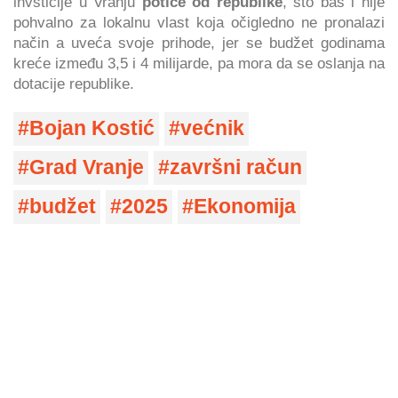
invsticije u Vranju
potiče od republike
, što baš i nije
pohvalno za lokalnu vlast koja očigledno ne pronalazi
način a uveća svoje prihode, jer se budžet godinama
kreće između 3,5 i 4 milijarde, pa mora da se oslanja na
dotacije republike.
Bojan Kostić
većnik
Grad Vranje
završni račun
budžet
2025
Ekonomija