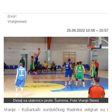
Izvor:
Vranjenews
25.09.2022 10:56 » 10:57
Detalj sa utakmice protiv Šumena. Foto Vranje News
Vranje - Košarkaši surduličkog Radnika odigrali su i