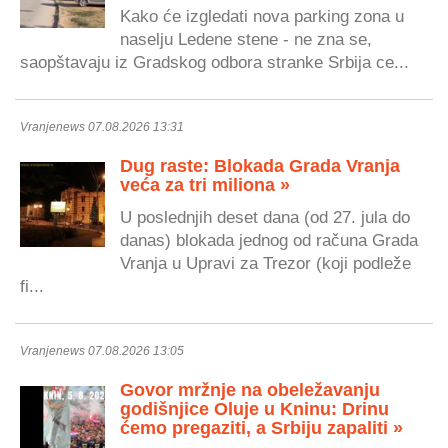
Kako će izgledati nova parking zona u
naselju Ledene stene - ne zna se,
saopštavaju iz Gradskog odbora stranke Srbija ce...
Vranjenews 07.08.2026 13:31
Dug raste: Blokada Grada Vranja
veća za tri miliona »
U poslednjih deset dana (od 27. jula do
danas) blokada jednog od računa Grada
Vranja u Upravi za Trezor (koji podleže
fi...
Vranjenews 07.08.2026 13:05
Govor mržnje na obeležavanju
godišnjice Oluje u Kninu: Drinu
ćemo pregaziti, a Srbiju zapaliti »