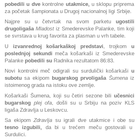
pobedili u dve
kontrolne
utakmice,
u sklopu priprema
za početak šampionata u Drugoj nacionalnoj ligi Srbije.
Najpre su u četvrtak na svom parketu
ugostili
drugoligaša
Mladost
iz Smederevske Palanke, tim koji
se svrstava u krug favorita za plasman u vrh tabele.
U
izvanrednoj košarkaškoj predstavi
, trojkom
u
poslednjoj sekundi
meča košarkaši iz Smederevske
Palanke
pobedili su
Radnika rezultatom 86:83.
Novi kontrolni meč odigrali su surdulički košarkaši
u
subotu
sa ekipom
bugarskog prvoligaša
Šumena
iz
istoimenog grada na istoku ove zemlje.
Košarkaši Šumena, koji su četiri sezone bili
učesnici
bugarskog
plej ofa
, došli su u Srbiju na poziv KLS
ligaša Zdravlja u Leskovcu.
Sa ekipom
Zdravlja
su igrali dve utakmice i obe su
tesno izgubili,
da bi u trećem meču gostovali u
Surdulici.