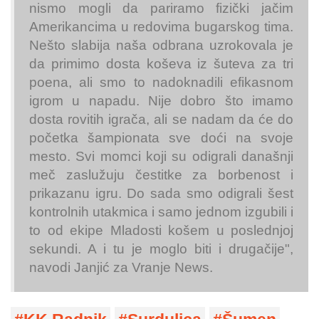
nismo mogli da pariramo fizički jačim
Amerikancima u redovima bugarskog tima.
Nešto slabija naša odbrana uzrokovala je
da primimo dosta koševa iz šuteva za tri
poena, ali smo to nadoknadili efikasnom
igrom u napadu. Nije dobro što imamo
dosta rovitih igrača, ali se nadam da će do
početka šampionata sve doći na svoje
mesto. Svi momci koji su odigrali današnji
meč zaslužuju čestitke za borbenost i
prikazanu igru. Do sada smo odigrali šest
kontrolnih utakmica i samo jednom izgubili i
to od ekipe Mladosti košem u poslednjoj
sekundi. A i tu je moglo biti i drugačije",
navodi Janjić za Vranje News.