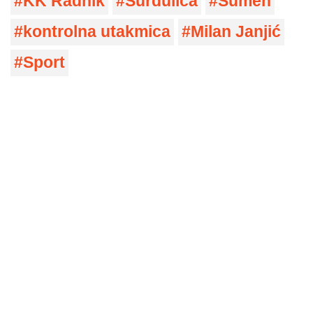
KK Radnik
Surdulica
Šumen
kontrolna utakmica
Milan Janjić
Sport