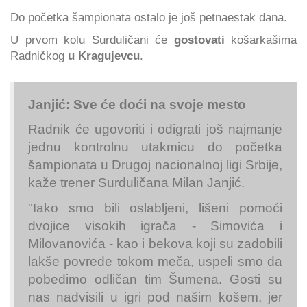
Do početka šampionata ostalo je još petnaestak dana.
U prvom kolu Surduličani će
gostovati
košarkašima
Radničkog
u Kragujevcu
.
Janjić: Sve će doći na svoje mesto
Radnik će ugovoriti i odigrati još najmanje
jednu kontrolnu utakmicu do početka
šampionata u Drugoj nacionalnoj ligi Srbije,
kaže trener Surduličana Milan Janjić.
"Iako smo bili oslabljeni, lišeni pomoći
dvojice visokih igrača - Simovića i
Milovanovića - kao i bekova koji su zadobili
lakše povrede tokom meča, uspeli smo da
pobedimo odličan tim Šumena. Gosti su
nas nadvisili u igri pod našim košem, jer