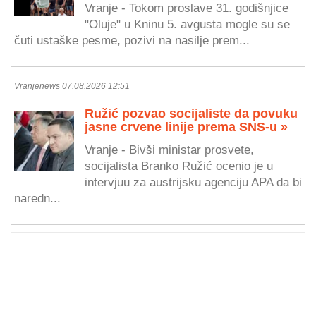
Vranje - Tokom proslave 31. godišnjice
"Oluje" u Kninu 5. avgusta mogle su se
čuti ustaške pesme, pozivi na nasilje prem...
Vranjenews 07.08.2026 12:51
Ružić pozvao socijaliste da povuku
jasne crvene linije prema SNS-u »
Vranje - Bivši ministar prosvete,
socijalista Branko Ružić ocenio je u
intervjuu za austrijsku agenciju APA da bi
naredn...