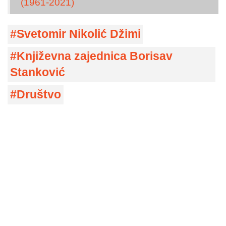
(1961-2021)
Svetomir Nikolić Džimi
Književna zajednica Borisav
Stanković
Društvo