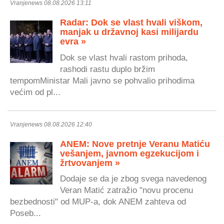
Vranjenews 08.08.2026 13:11
Radar: Dok se vlast hvali viškom,
manjak u državnoj kasi milijardu
evra »
Dok se vlast hvali rastom prihoda,
rashodi rastu duplo bržim
tempomMinistar Mali javno se pohvalio prihodima
većim od pl...
Vranjenews 08.08.2026 12:40
ANEM: Nove pretnje Veranu Matiću
vešanjem, javnom egzekucijom i
žrtvovanjem »
Dodaje se da je zbog svega navedenog
Veran Matić zatražio "novu procenu
bezbednosti" od MUP-a, dok ANEM zahteva od
Poseb...