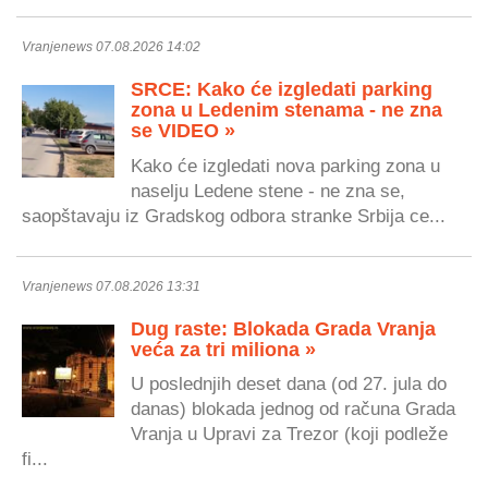
Vranjenews 07.08.2026 14:02
SRCE: Kako će izgledati parking
zona u Ledenim stenama - ne zna
se VIDEO »
Kako će izgledati nova parking zona u
naselju Ledene stene - ne zna se,
saopštavaju iz Gradskog odbora stranke Srbija ce...
Vranjenews 07.08.2026 13:31
Dug raste: Blokada Grada Vranja
veća za tri miliona »
U poslednjih deset dana (od 27. jula do
danas) blokada jednog od računa Grada
Vranja u Upravi za Trezor (koji podleže
fi...