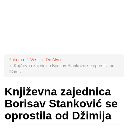
Početna
Vesti
Društvo
Književna zajednica Borisav Stanković se oprostila od
Džimija
Književna zajednica
Borisav Stanković se
oprostila od Džimija