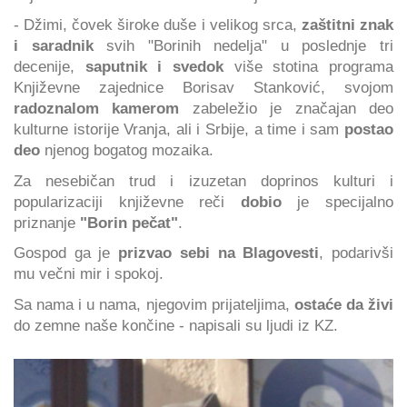
- Džimi, čovek široke duše i velikog srca,
zaštitni znak
i saradnik
svih "Borinih nedelja" u poslednje tri
decenije,
saputnik i svedok
više stotina programa
Književne zajednice Borisav Stanković, svojom
radoznalom kamerom
zabeležio je značajan deo
kulturne istorije Vranja, ali i Srbije, a time i sam
postao
deo
njenog bogatog mozaika.
Za nesebičan trud i izuzetan doprinos kulturi i
popularizaciji književne reči
dobio
je specijalno
priznanje
"Borin pečat"
.
Gospod ga je
prizvao sebi na Blagovesti
, podarivši
mu večni mir i spokoj.
Sa nama i u nama, njegovim prijateljima,
ostaće da živi
do zemne naše končine - napisali su ljudi iz KZ.