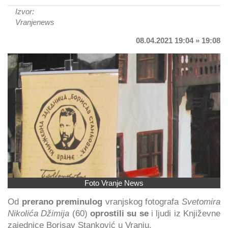
Izvor:
Vranjenews
08.04.2021 19:04 » 19:08
Foto Vranje News
Od
prerano preminulog
vranjskog fotografa
Svetomira
Nikolića Džimija
(60)
oprostili su se
i ljudi iz Književne
zajednice Borisav Stanković u Vranju.