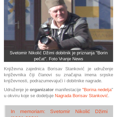
Svetomir Nikolić Džimi dobitnik je priznanja "Borin
pečat". Foto Vranje News
Književna zajednica Borisav Stanković je udruženje
književnika čiji članovi su značajna imena srpske
književnosti, podrazumevajući i dobitnike nagrade.
Udruženje je
organizator
manifestacije
"Borina nedelja
"
u okviru koje se dodeljuje
Nagrada Borisav Stanković
.
In memoriam: Svetomir Nikolić Džimi