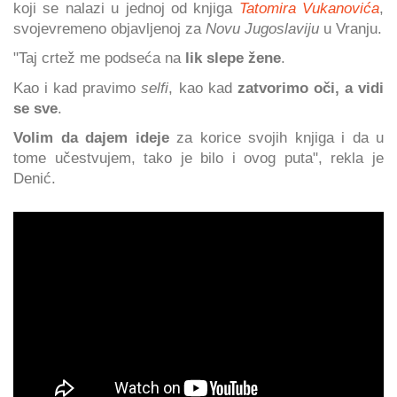
koji se nalazi u jednoj od knjiga
Tatomira Vukanovića
,
svojevremeno objavljenoj za
Novu Jugoslaviju
u Vranju.
"Taj crtež me podseća na
lik slepe žene
.
Kao i kad pravimo
selfi
, kao kad
zatvorimo oči, a vidi
se sve
.
Volim da dajem ideje
za korice svojih knjiga i da u
tome učestvujem, tako je bilo i ovog puta", rekla je
Denić.