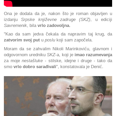
Ona je dodala da je, nakon što je roman objavljen u
izdanju
Srpske književne zadruge (SKZ)
, u ediciji
Savremenik
, bila
vrlo zadovoljna.
"Kao da sam jedva čekala da napravim taj krug, da
zatvorim svoj put
u
poslu
koji sam započela.
Moram da se zahvalim Nikoli Marinkoviću, glavnom i
odgovornom uredniku
SKZ
-a, koji je
imao razumevanja
za moje
nestašluke
- stilske, idejne i druge - tako da
smo
vrlo dobro sarađivali
", konstatovala je Denić.