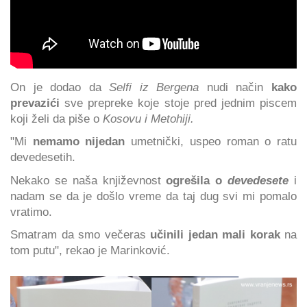
On je dodao da
Selfi iz Bergena
nudi način
kako
prevazići
sve prepreke koje stoje pred jednim piscem
koji želi da piše o
Kosovu i Metohiji.
"Mi
nemamo nijedan
umetnički, uspeo roman o ratu
devedesetih.
Nekako se naša književnost
ogrešila o
devedesete
i
nadam se da je došlo vreme da taj dug svi mi pomalo
vratimo.
Smatram da smo večeras
učinili jedan mali korak
na
tom putu", rekao je Marinković.