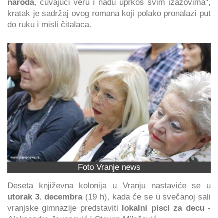
naroda
, čuvajući veru i nadu uprkos svim izazovima",
kratak je sadržaj ovog romana koji polako pronalazi put
do ruku i misli čitalaca.
Foto Vranje news
Deseta književna kolonija u Vranju nastaviće se u
utorak 3. decembra
(19 h), kada će se u svečanoj sali
vranjske gimnazije predstaviti
lokalni pisci za decu
-