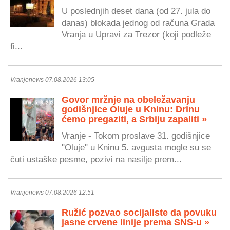
U poslednjih deset dana (od 27. jula do
danas) blokada jednog od računa Grada
Vranja u Upravi za Trezor (koji podleže
fi...
Vranjenews 07.08.2026 13:05
Govor mržnje na obeležavanju
godišnjice Oluje u Kninu: Drinu
ćemo pregaziti, a Srbiju zapaliti »
Vranje - Tokom proslave 31. godišnjice
"Oluje" u Kninu 5. avgusta mogle su se
čuti ustaške pesme, pozivi na nasilje prem...
Vranjenews 07.08.2026 12:51
Ružić pozvao socijaliste da povuku
jasne crvene linije prema SNS-u »