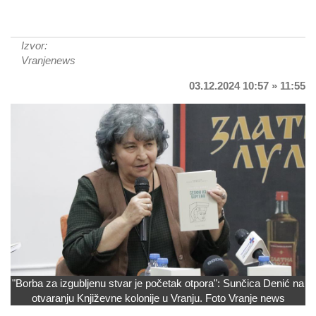
Izvor:
Vranjenews
03.12.2024 10:57 » 11:55
"Borba za izgubljenu stvar je početak otpora": Sunčica Denić na
otvaranju Književne kolonije u Vranju. Foto Vranje news