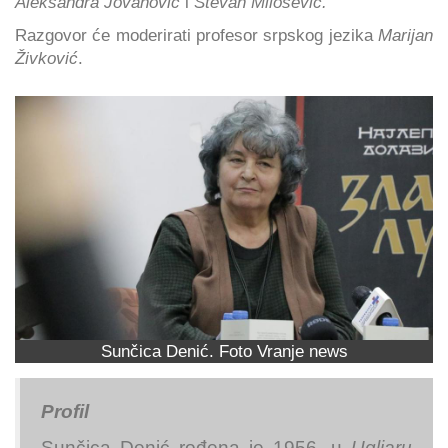
Aleksandra Jovanović
i
Stevan Milošević.
Razgovor će moderirati profesor srpskog jezika
Marijan
Živković
.
Sunčica Denić. Foto Vranje news
Profil
Sunčica Denić rođena je 1956. u
Ugljaru