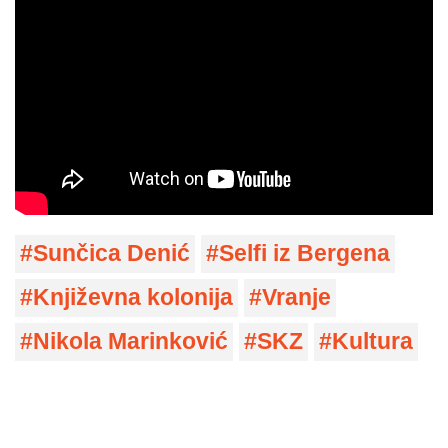
Sunčica Denić
Selfi iz Bergena
Književna kolonija
Vranje
Nikola Marinković
SKZ
Kultura