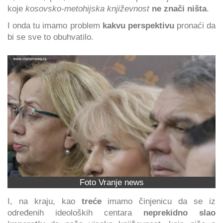
koje
kosovsko-metohijska književnost
ne znači ništa
.
I onda tu imamo problem
kakvu perspektivu
pronaći da
bi se sve to obuhvatilo.
Foto Vranje news
I, na kraju, kao
treće
imamo činjenicu da se iz
određenih ideoloških centara
neprekidno slao