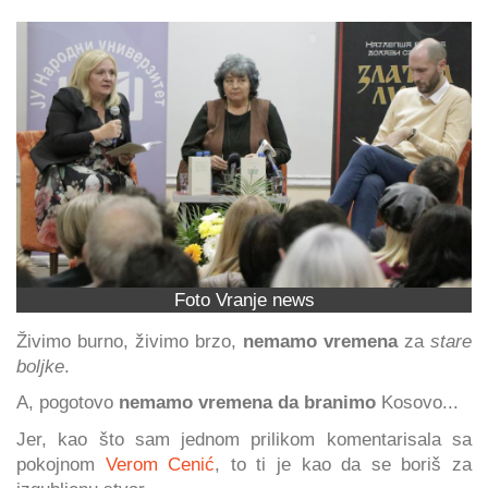
Foto Vranje news
Živimo burno, živimo brzo,
nemamo vremena
za
stare
boljke
.
A, pogotovo
nemamo vremena da branimo
Kosovo...
Jer, kao što sam jednom prilikom komentarisala sa
pokojnom
Verom Cenić
, to ti je kao da se boriš za