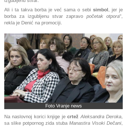
izgubljenu stvar.
Ali i ta takva borba je već sama o sebi
simbol
, jer je
borba za izgubljenu stvar zapravo
početak otpora
",
rekla je Denić na promociji.
Foto Vranje news
Na naslovnoj korici knjige je
crtež
Aleksandra Deroka
,
sa slike potpornog zida stuba
Manastira Visoki Dečani
,