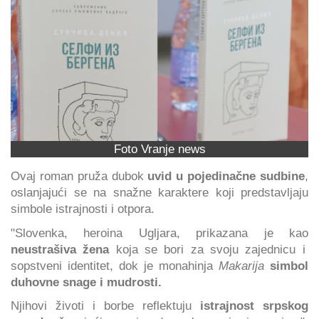
Foto Vranje news
Ovaj roman pruža dubok
uvid u pojedinačne sudbine
,
oslanjajući se na snažne karaktere koji predstavljaju
simbole istrajnosti i otpora.
"Slovenka, heroina Ugljara, prikazana je kao
neustrašiva žena
koja se bori za svoju zajednicu i
sopstveni identitet, dok je monahinja
Makarija
simbol
duhovne snage i mudrosti.
Njihovi životi i borbe reflektuju
istrajnost srpskog