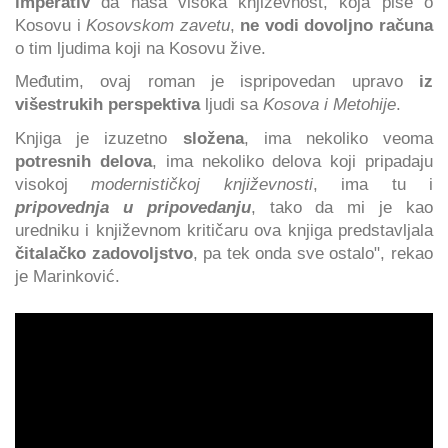
imperativ
da naša visoka književnost, koja piše o
Kosovu i
Kosovskom zavetu
,
ne vodi dovoljno računa
o tim ljudima
koji na Kosovu žive.
Međutim, ovaj roman je ispripovedan upravo
iz
višestrukih perspektiva
ljudi sa
Kosova i Metohije
.
Knjiga je izuzetno
složena
, ima nekoliko veoma
potresnih delova
, ima nekoliko delova koji pripadaju
visokoj
modernističkoj književnosti
, ima tu i
pripovednja u pripovedanju
, tako da mi je kao
uredniku i književnom kritičaru ova knjiga predstavljala
čitalačko zadovoljstvo
, pa tek onda sve ostalo", rekao
je Marinković.