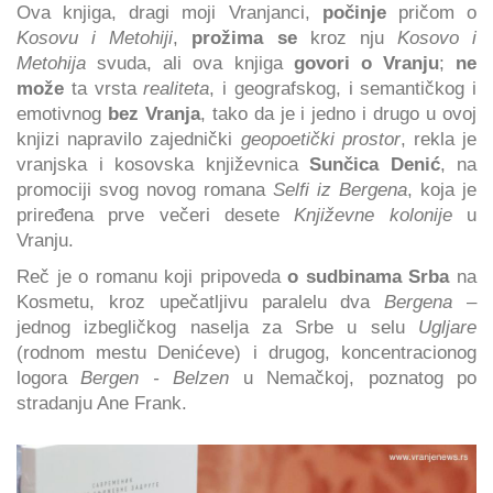
Ova knjiga, dragi moji Vranjanci,
počinje
pričom o
Kosovu i Metohiji
,
prožima se
kroz nju
Kosovo i
Metohija
svuda, ali ova knjiga
govori o Vranju
;
ne
može
ta vrsta
realiteta
, i geografskog, i semantičkog i
emotivnog
bez Vranja
, tako da je i jedno i drugo u ovoj
knjizi napravilo zajednički
geopoetički prostor
, rekla je
vranjska i kosovska književnica
Sunčica Denić
, na
promociji svog novog romana
Selfi iz Bergena
, koja je
priređena prve večeri desete
Književne kolonije
u
Vranju.
Reč je o romanu koji pripoveda
o sudbinama Srba
na
Kosmetu, kroz upečatljivu paralelu dva
Bergena
–
jednog izbegličkog naselja za Srbe u selu
Ugljare
(rodnom mestu Denićeve) i drugog, koncentracionog
logora
Bergen - Belzen
u Nemačkoj, poznatog po
stradanju Ane Frank.