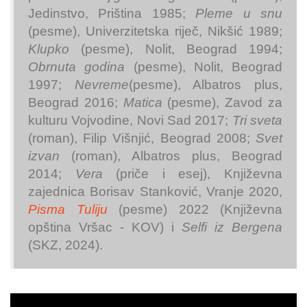
Jedinstvo, Priština 1985;
Pleme u snu
(pesme), Univerzitetska riječ, Nikšić 1989;
Klupko
(pesme), Nolit, Beograd 1994;
Obrnuta godina
(pesme), Nolit, Beograd
1997;
Nevreme
(pesme), Albatros plus,
Beograd 2016;
Matica
(pesme), Zavod za
kulturu Vojvodine, Novi Sad 2017;
Tri sveta
(roman), Filip Višnjić, Beograd 2008;
Svet
izvan
(roman), Albatros plus, Beograd
2014;
Vera
(priče i esej), Književna
zajednica Borisav Stanković, Vranje 2020,
Pisma Tuliju
(pesme) 2022 (Književna
opština Vršac - KOV) i
Selfi iz Bergena
(SKZ, 2024).