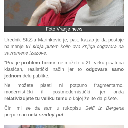
Foto Vranje news
Urednik SKZ-a Marinković je, pak, kazao je da postoje
najmanje
tri sloja
putem kojih ova knjiga odgovara na
savremene izazove
.
"Prvi je
problem forme
; ne možete u 21. veku pisati na
klasičan, realistički način jer to
odgovara samo
jednom
delu publike.
Ne možete pisati ni potpuno fragmentarno,
modernistički ili postmodernistički, jer onda
relativizujete tu veliku temu
o kojoj želite da pišete.
Čini mi se da sam u rukopisu
Selfi iz Bergena
prepoznao
neki
srednji put.