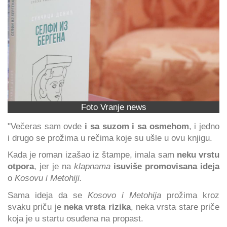
Foto Vranje news
"Večeras sam ovde
i sa suzom i sa osmehom
, i jedno
i drugo se prožima u rečima koje su ušle u ovu knjigu.
Kada je roman izašao iz štampe, imala sam
neku vrstu
otpora
, jer je na
klapnama
isuviše promovisana ideja
o
Kosovu i Metohiji.
Sama ideja da se
Kosovo i Metohija
prožima kroz
svaku priču je
neka vrsta rizika
, neka vrsta stare priče
koja je u startu osuđena na propast.