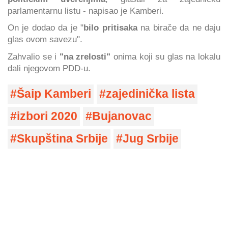
parlamentarnu listu - napisao je Kamberi.
On je dodao da je "
bilo pritisaka
na birače da ne daju
glas ovom savezu".
Zahvalio se i
"na zrelosti"
onima koji su glas na lokalu
dali njegovom PDD-u.
Šaip Kamberi
zajedinička lista
izbori 2020
Bujanovac
Skupština Srbije
Jug Srbije