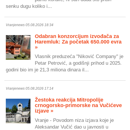
senku dugu koliko i...
Vranjenews 05.08.2026 18:34
Odabran konzorcijum izvođača za
Haremluk: Za početak 650.000 evra
»
Vlasnik preduzeća "Niković Company" je
Petar Petrović, a godišnji prihod u 2025.
godini bio im je 21,3 miliona dinara il...
Vranjenews 05.08.2026 17:14
Žestoka reakcija Mitropolije
crnogorsko-primorske na Vučićeve
izjave »
Vranje - Povodom niza izjava koje je
Aleksandar Vučić dao u javnosti u