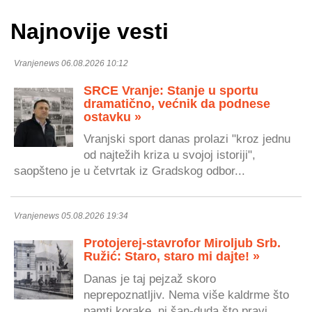
Najnovije vesti
Vranjenews 06.08.2026 10:12
SRCE Vranje: Stanje u sportu
dramatično, većnik da podnese
ostavku »
Vranjski sport danas prolazi "kroz jednu
od najtežih kriza u svojoj istoriji",
saopšteno je u četvrtak iz Gradskog odbor...
Vranjenews 05.08.2026 19:34
Protojerej-stavrofor Miroljub Srb.
Ružić: Staro, staro mi dajte! »
Danas je taj pejzaž skoro
neprepoznatljiv. Nema više kaldrme što
pamti korake, ni šan-duda što pravi