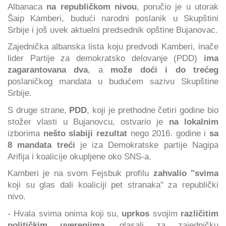
Albanaca
na republičkom nivou
, poručio je u utorak
Šaip Kamberi, budući narodni poslanik u Skupštini
Srbije i još uvek aktuelni predsednik opštine Bujanovac.
Zajednička albanska lista koju predvodi Kamberi, inače
lider Partije za demokratsko delovanje (PDD)
ima
zagarantovana dva
, a
može doći i do trećeg
poslaničkog mandata u budućem sazivu Skupštine
Srbije.
S druge strane,
PDD
, koji je prethodne četiri godine bio
stožer vlasti u Bujanovcu, ostvario je
na lokalnim
izborima
nešto slabiji rezultat
nego 2016. godine i
sa
8 mandata treći
je iza Demokratske partije Nagipa
Arifija i koalicije okupljene oko SNS-a.
Kamberi je na svom Fejsbuk profilu
zahvalio "svima
koji su glas dali koaliciji pet stranaka" za republički
nivo.
- Hvala svima onima koji su,
uprkos
svojim
različitim
političkim uverenjima
, glasali za zajedničku