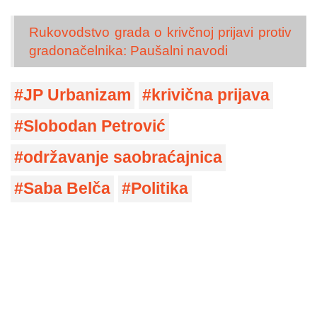
Rukovodstvo grada o krivčnoj prijavi protiv
gradonačelnika: Paušalni navodi
JP Urbanizam
krivična prijava
Slobodan Petrović
održavanje saobraćajnica
Saba Belča
Politika