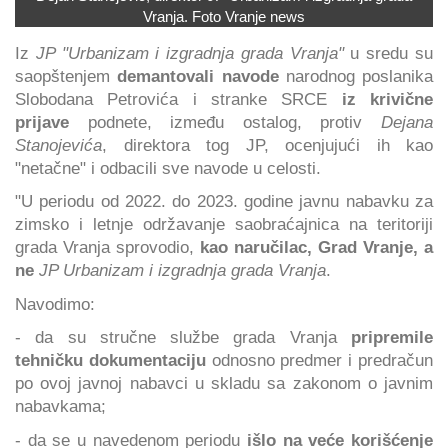
Vranja. Foto Vranje news
Iz
JP "Urbanizam i izgradnja grada Vranja"
u sredu su
saopštenjem
demantovali navode
narodnog poslanika
Slobodana Petrovića i stranke SRCE
iz krivične
prijave
podnete, između ostalog, protiv
Dejana
Stanojevića
, direktora tog JP, ocenjujući ih kao
"netačne" i odbacili sve navode u celosti.
"U periodu od 2022. do 2023. godine javnu nabavku za
zimsko i letnje održavanje saobraćajnica na teritoriji
grada Vranja sprovodio,
kao naručilac, Grad Vranje, a
ne
JP Urbanizam i izgradnja grada Vranja
.
Navodimo:
- da su stručne službe grada Vranja
pripremile
tehničku dokumentaciju
odnosno predmer i predračun
po ovoj javnoj nabavci u skladu sa zakonom o javnim
nabavkama;
- da se u navedenom periodu
išlo na veće korišćenje