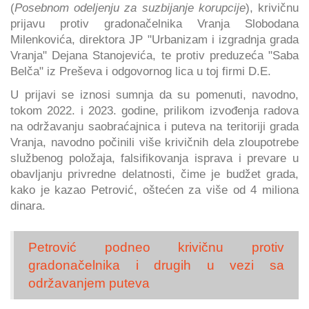
(
Posebnom odeljenju za suzbijanje korupcije
), krivičnu
prijavu protiv gradonačelnika Vranja Slobodana
Milenkovića, direktora JP "Urbanizam i izgradnja grada
Vranja" Dejana Stanojevića, te protiv preduzeća "Saba
Belča" iz Preševa i odgovornog lica u toj firmi D.E.
U prijavi se iznosi sumnja da su pomenuti, navodno,
tokom 2022. i 2023. godine, prilikom izvođenja radova
na održavanju saobraćajnica i puteva na teritoriji grada
Vranja, navodno počinili više krivičnih dela zloupotrebe
službenog položaja, falsifikovanja isprava i prevare u
obavljanju privredne delatnosti, čime je budžet grada,
kako je kazao Petrović, oštećen za više od 4 miliona
dinara.
Petrović podneo krivičnu protiv
gradonačelnika i drugih u vezi sa
održavanjem puteva