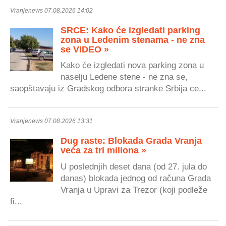
Vranjenews 07.08.2026 14:02
SRCE: Kako će izgledati parking
zona u Ledenim stenama - ne zna
se VIDEO »
Kako će izgledati nova parking zona u
naselju Ledene stene - ne zna se,
saopštavaju iz Gradskog odbora stranke Srbija ce...
Vranjenews 07.08.2026 13:31
Dug raste: Blokada Grada Vranja
veća za tri miliona »
U poslednjih deset dana (od 27. jula do
danas) blokada jednog od računa Grada
Vranja u Upravi za Trezor (koji podleže
fi...