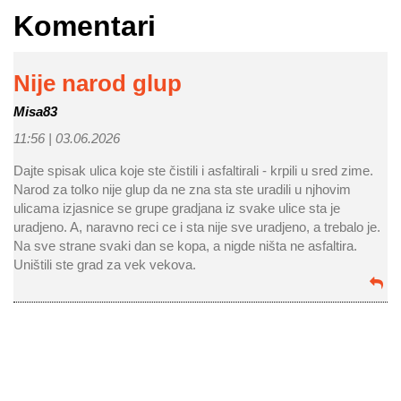
Komentari
Nije narod glup
Misa83
11:56 |
03.06.2026
Dajte spisak ulica koje ste čistili i asfaltirali - krpili u sred zime.
Narod za tolko nije glup da ne zna sta ste uradili u njhovim
ulicama izjasnice se grupe gradjana iz svake ulice sta je
uradjeno. A, naravno reci ce i sta nije sve uradjeno, a trebalo je.
Na sve strane svaki dan se kopa, a nigde ništa ne asfaltira.
Uništili ste grad za vek vekova.