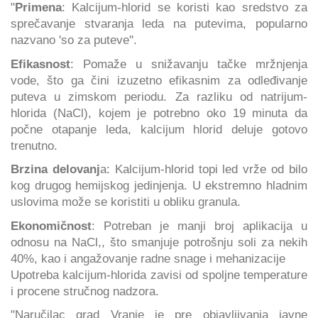
"
Primena
: Kalcijum-hlorid se koristi kao sredstvo za
sprečavanje stvaranja leda na putevima, popularno
nazvano 'so za puteve''.
Efikasnost
: Pomaže u snižavanju tačke mržnjenja
vode, što ga čini izuzetno efikasnim za odleđivanje
puteva u zimskom periodu. Za razliku od natrijum-
hlorida (NaCl), kojem je potrebno oko 19 minuta da
počne otapanje leda, kalcijum hlorid deluje gotovo
trenutno.
Brzina delovanj
a: Kalcijum-hlorid topi led vrže od bilo
kog drugog hemijskog jedinjenja. U ekstremno hladnim
uslovima može se koristiti u obliku granula.
Ekonomičnost
: Potreban je manji broj aplikacija u
odnosu na NaCl,, što smanjuje potrošnju soli za nekih
40%, kao i angažovanje radne snage i mehanizacije
Upotreba kalcijum-hlorida zavisi od spoljne temperature
i procene stručnog nadzora.
"Naručilac grad Vranje je pre objavljivanja javne