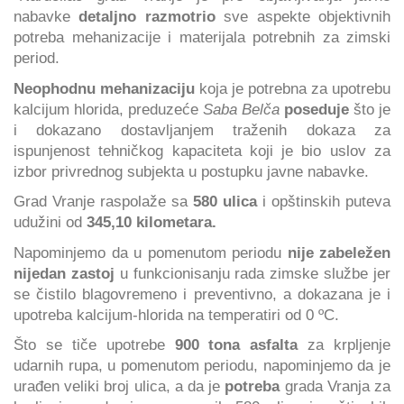
nabavke
detaljno razmotrio
sve aspekte objektivnih
potreba mehanizacije i materijala potrebnih za zimski
period.
Neophodnu mehanizaciju
koja je potrebna za upotrebu
kalcijum hlorida, preduzeće
Saba Belča
poseduje
što je
i dokazano dostavljanjem traženih dokaza za
ispunjenost tehničkog kapaciteta koji je bio uslov za
izbor privrednog subjekta u postupku javne nabavke.
Grad Vranje raspolaže sa
580 ulica
i opštinskih puteva
udužini od
345,10 kilometara.
Napominjemo da u pomenutom periodu
nije zabeležen
nijedan zastoj
u funkcionisanju rada zimske službe jer
se čistilo blagovremeno i preventivno, a dokazana je i
upotreba kalcijum-hlorida na temperatiri od 0 ºC.
Što se tiče upotrebe
900 tona asfalta
za krpljenje
udarnih rupa, u pomenutom periodu, napominjemo da je
urađen veliki broj ulica, a da je
potreba
grada Vranja za