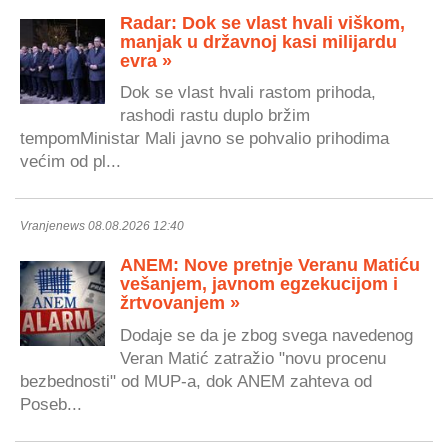
Radar: Dok se vlast hvali viškom,
manjak u državnoj kasi milijardu
evra »
Dok se vlast hvali rastom prihoda,
rashodi rastu duplo bržim
tempomMinistar Mali javno se pohvalio prihodima
većim od pl...
Vranjenews 08.08.2026 12:40
ANEM: Nove pretnje Veranu Matiću
vešanjem, javnom egzekucijom i
žrtvovanjem »
Dodaje se da je zbog svega navedenog
Veran Matić zatražio "novu procenu
bezbednosti" od MUP-a, dok ANEM zahteva od
Poseb...