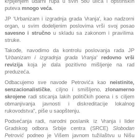
krpljenjem udarni rupa u svih 580 ulica i opštinskih
puteva
mnogo veća
.
JP 'Urbanizam i izgradnja grada Vranja', kao nadzorni
organ, u svim dodeljenim poslovima vrši svoj posao
savesno i stručno
u skladu sa zakonom i pravilima
struke.
Takođe, navodimo da kontrolu poslovanja rada JP
'Urbanizam i izgradnja grada Vranja'
redovno vrši
revizija
koja je dala pozitivno mišljenje na rad
preduzeća.
Odbacujemo sve navode Petrovića kao
neistinite,
senzacionalističke
, ciljno i smišljeno,
zlonamerno
skrojene
radi sticanja lakih političkih poena i s ciljem
obmanjivanja javnosti i diskreditacije lokalnog
rukovodstva", piše u saopštenju.
Podsećanja radi, narodni poslanik iz Vranja i lider
Gradskog odbora Srbije centra (SRCE)
Slobodan
Petrović
podneo je Višem javnom tužilaštvu u Nišu