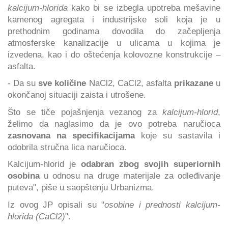
kalcijum-hlorida
kako bi se izbegla upotreba mešavine
kamenog agregata i industrijske soli koja je u
prethodnim godinama dovodila do začepljenja
atmosferske kanalizacije u ulicama u kojima je
izvedena, kao i do oštećenja kolovozne konstrukcije –
asfalta.
- Da su
sve količine
NaCl2, CaCl2, asfalta
prikazane
u
okončanoj situaciji zaista i utrošene.
Što se tiče pojašnjenja vezanog za
kalcijum-hlorid
,
želimo da naglasimo da je ovo potreba naručioca
zasnovana na specifikacijama
koje su sastavila i
odobrila stručna lica naručioca.
Kalcijum-hlorid je
odabran zbog svojih superiornih
osobina
u odnosu na druge materijale za odleđivanje
puteva", piše u saopštenju Urbanizma.
Iz ovog JP opisali su "
osobine i prednosti kalcijum-
hlorida (CaCl2)
".