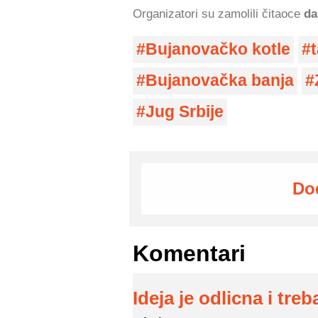
Organizatori su zamolili čitaoce
da
Bujanovačko kotle
Bujanovačka banja
Jug Srbije
Do
Komentari
Ideja je odlicna i treb