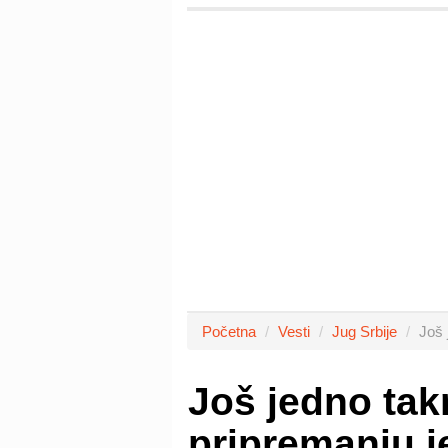
Početna
Vesti
Jug Srbije
Još 
Još jedno tak
pripremanju j