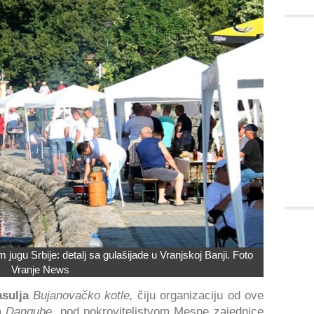
 jugu Srbije: detalj sa gulašijade u Vranjskoj Banji. Foto
Vranje News
sulja
Bujanovačko kotle,
čiju organizaciju od ove
a
Dangube
, pod pokroviteljstvom Mesne zajednice