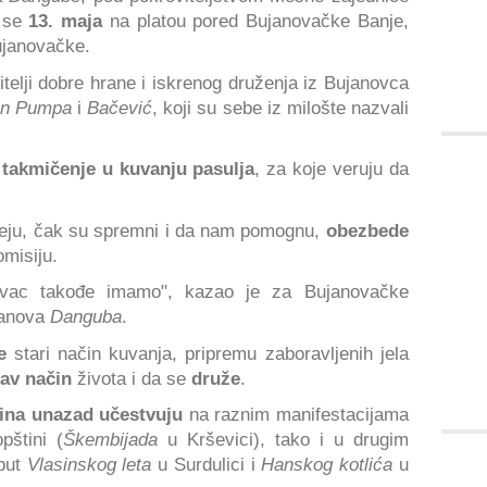
e se
13. maja
na platou pored Bujanovačke Banje,
janovačke.
itelji dobre hrane i iskrenog druženja iz Bujanovca
ran Pumpa
i
Bačević
, koji su sebe iz milošte nazvali
u
takmičenje u kuvanju pasulja
, za koje veruju da
eju, čak su spremni i da nam pomognu,
obezbede
omisiju.
ac takođe imamo", kazao je za Bujanovačke
lanova
Danguba
.
e
stari način kuvanja, pripremu zaboravljenih jela
av način
života i da se
druže
.
ina unazad učestvuju
na raznim manifestacijama
pštini (
Škembijada
u Krševici), tako i u drugim
oput
Vlasinskog leta
u Surdulici i
Hanskog kotlića
u