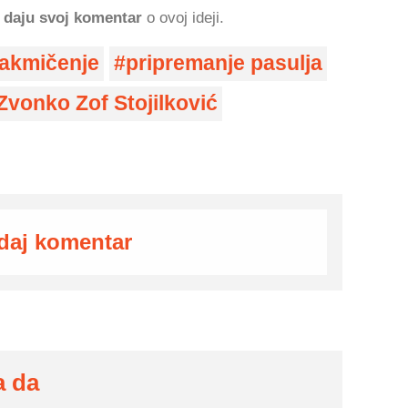
 daju svoj komentar
o ovoj ideji.
takmičenje
pripremanje pasulja
Zvonko Zof Stojilković
daj komentar
a da