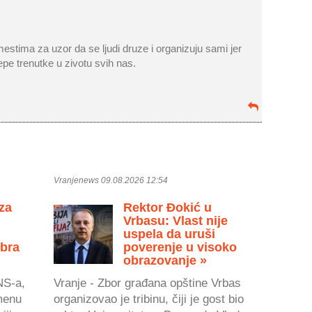
 mestima za uzor da se ljudi druze i organizuju sami jer
lepe trenutke u zivotu svih nas.
Vranjenews 09.08.2026 12:54
 za
Rektor Đokić u
Vrbasu: Vlast nije
uspela da uruši
Ibra
poverenje u visoko
obrazovanje »
NS-a,
Vranje - Zbor građana opštine Vrbas
menu
organizovao je tribinu, čiji je gost bio