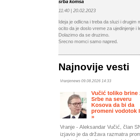
srba komsa
11:40 |
20.02.2023
Ideja je odlicna i treba da sluzi i drugim
ocito da je doslo vreme za ujedinjenje i 
Dolazimo da se druzimo.
Srecno momci samo napred.
Najnovije vesti
Vranjenews 09.08.2026 14:33
Vučić toliko brine
Srbe na severu
Kosova da bi da
promeni vodotok 
»
Vranje - Aleksandar Vučić, član S
izjavio je da država razmatra pro