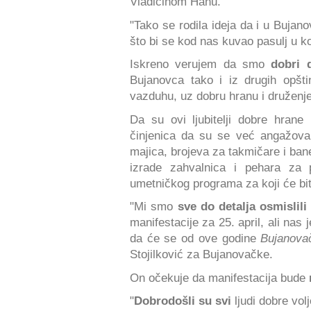
Vladičinom Hanu.
"Tako se rodila ideja da i u Bujan
što bi se kod nas kuvao pasulj u ko
Iskreno verujem da smo
dobri 
Bujanovca tako i iz drugih opšt
vazduhu, uz dobru hranu i druženje"
Da su ovi ljubitelji dobre hrane
činjenica da su se već angažoval
majica, brojeva za takmičare i ban
izrade zahvalnica i pehara za 
umetničkog programa za koji će bit
"Mi smo
sve do detalja osmislil
manifestacije za 25. april, ali na
da će se od ove godine
Bujanova
Stojilković za Bujanovačke.
On očekuje da manifestacija bude
"
Dobrodošli su svi
ljudi dobre volj