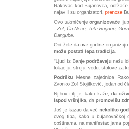
Rakovac kod Bujanovca, održać
najavili su organizatori,
prenose
Bu
Ovo takmičenje
organizovaće
ljub
-
Zof, Ča Nece, Tuta Bugarin, Go
Dangube.
Oni žele da ove godine organizuj
može postati lepa tradicija
.
"Ljudi iz Banje
podržavaju
našu id
lokaciju, struju, vodu, stolove za k
Podršku
Mesne zajednice Rakov
Zvonko Zof Stojilković, jedan od č
Njihov cilj je, kako kaže,
da oživ
ispod vršnjika
, da
promovišu zdr
Još je kazao da već
nekoliko god
ovog tipa, kako u bujanovačkoj o
opštinama, na manifestacijama p