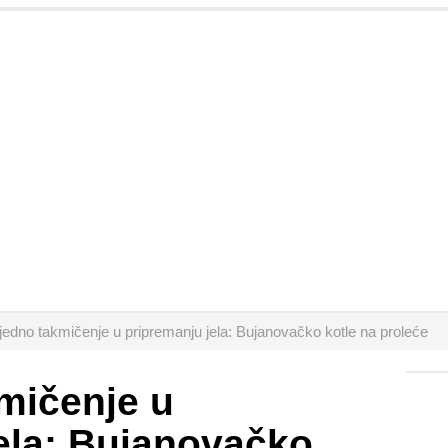
jedno takmičenje u pripremanju jela: Bujanovačko kotle na proleće
mičenje u
ela: Bujanovačko