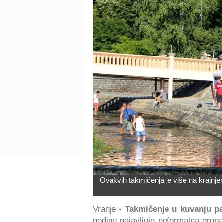
Ovakvih takmičenja je više na krajnjem
Vranje -
Takmičenje u kuvanju pa
godine najavljuje neformalna grup