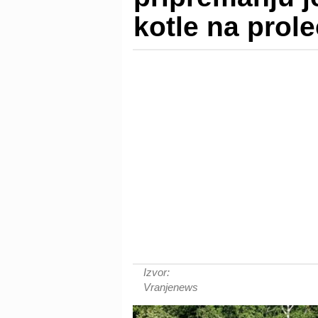
kotle na prol
Izvor:
Vranjenews