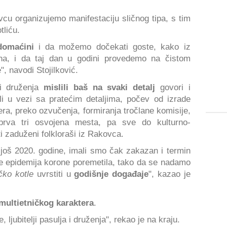
ovcu organizujemo manifestaciju sličnog tipa, s tim
tliću.
domaćini
i da možemo dočekati goste, kako iz
ina, i da taj dan u godini provedemo na čistom
, navodi Stojilković.
 i druženja
mislili baš na svaki detalj
govori i
i u vezi sa pratećim detaljima, počev od izrade
era, preko ozvučenja, formiranja tročlane komisije,
prva tri osvojena mesta, pa sve do kulturno-
i zaduženi folkloraši iz Rakovca.
i
još 2020. godine, imali smo čak zakazan i termin
s je epidemija korone poremetila, tako da se nadamo
čko kotle
uvrstiti u
godišnje događaje
", kazao je
multietničkog karaktera
.
e, ljubitelji pasulja i druženja", rekao je na kraju.