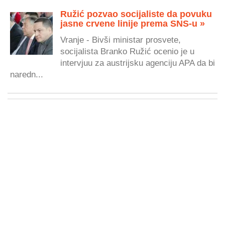
Ružić pozvao socijaliste da povuku
jasne crvene linije prema SNS-u »
Vranje - Bivši ministar prosvete,
socijalista Branko Ružić ocenio je u
intervjuu za austrijsku agenciju APA da bi
naredn...