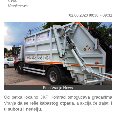
Izvor:
Vranjenews
02.06.2023 09:30 » 09:31
Foto Vranje News
Od petka lokalno JKP Komrad omogućava građanima
Vranja
da se reše
kabastog otpada
, a akcija će trajati
i
u subotu i nedelju
.