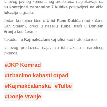
Iz ovog javnog komunalnog preduzeća naglašavaju da
su
kontejneri zapremine 7 kubika
postavljeni
na više
lokacija
u gradu.
Jedan kontejner biće u
Ulici Pane Đukića
(kod kafane
San Stefan), drugi u naselju
Tulbe
, treći u
Donjem
Vranju
kod česme.
Takođe, i u
Kajmakčalanskoj ulici
kod trafo stanice.
Iz ovog preduzeća najavljuju istu akciju i narednog
vikenda.
JKP Komrad
Izbacimo kabasti otpad
Kajmakčalanska
Tulbe
Donje Vranje