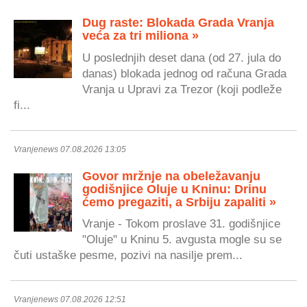
Dug raste: Blokada Grada Vranja
veća za tri miliona »
U poslednjih deset dana (od 27. jula do
danas) blokada jednog od računa Grada
Vranja u Upravi za Trezor (koji podleže
fi...
Vranjenews 07.08.2026 13:05
Govor mržnje na obeležavanju
godišnjice Oluje u Kninu: Drinu
ćemo pregaziti, a Srbiju zapaliti »
Vranje - Tokom proslave 31. godišnjice
"Oluje" u Kninu 5. avgusta mogle su se
čuti ustaške pesme, pozivi na nasilje prem...
Vranjenews 07.08.2026 12:51