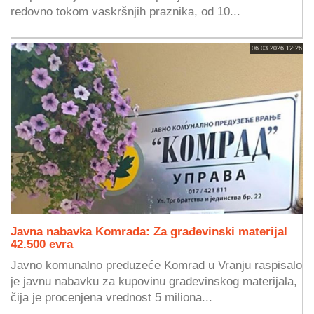
redovno tokom vaskršnjih praznika, od 10...
06.03.2026 12:26
Javna nabavka Komrada: Za građevinski materijal
42.500 evra
Javno komunalno preduzeće Komrad u Vranju raspisalo
je javnu nabavku za kupovinu građevinskog materijala,
čija je procenjena vrednost 5 miliona...