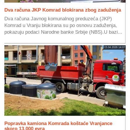
Dva računa JKP Komrad blokirana zbog zaduženja
Dva računa Javnog komunalnog preduzeća (JKP)
Komrad u Vranju blokirana su po osnovu zaduženja,
pokazuju podaci Narodne banke Srbije (NBS).U bazi...
15.04.2026 14:07
Popravka kamiona Komrada koštaće Vranjance
skoro 13.000 evra