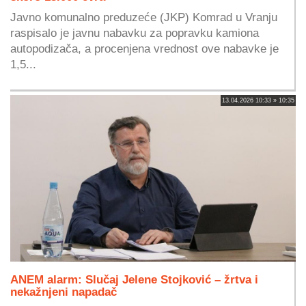
Javno komunalno preduzeće (JKP) Komrad u Vranju
raspisalo je javnu nabavku za popravku kamiona
autopodizača, a procenjena vrednost ove nabavke je
1,5...
13.04.2026 10:33 » 10:35
ANEM alarm: Slučaj Jelene Stojković – žrtva i
nekažnjeni napadač