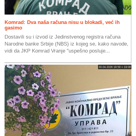
Komrad: Dva naša računa nisu u blokadi, već ih
gasimo
Dostavili su i izvod iz Jedinstvenog registra računa
Narodne banke Srbije (NBS) iz kojeg se, kako navode,
vidi da JKP Komrad Vranje "uspešno posluje...
30.04.2026 18:59 » 19:08