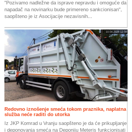
"Pozivamo nadležne da isprave nepravdu i omoguće da
napadač na novinarku bude primereno sankcionisan",
saopšteno je iz Asocijacije nezavisnih...
10.04.2026 12:59
Redovno iznošenje smeća tokom praznika, naplatna
služba neće raditi do utorka
Iz JKP Komrad u Vranju saopšteno je da će prikupljanje
i deponovanja smeća na Deponiju Meteris funkcionisati