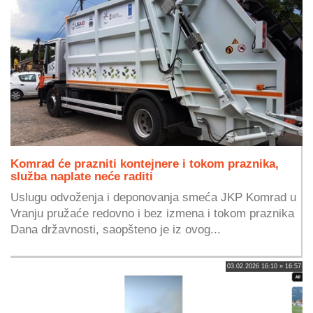
Komrad će prazniti kontejnere i tokom praznika,
služba naplate neće raditi
Uslugu odvoženja i deponovanja smeća JKP Komrad u
Vranju pružaće redovno i bez izmena i tokom praznika
Dana državnosti, saopšteno je iz ovog...
03.02.2026 16:10 » 16:57