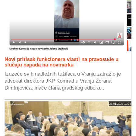
Novi pritisak funkcionera vlasti na pravosuđe u
slučaju napada na novinarku
Izuzeće svih nadležnih tužilaca u Vranju zatražio je
advokat direktora JKP Komrad u Vranju Zorana
Dimtrijevića, inače člana gradskog odbora...
23.01.2026 11:24