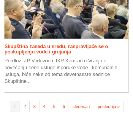
Skupština zaseda u sredu, raspravljaće se o
poskupljenju vode i grejanja
Predlozi JP Vodovod i JKP Komrad u Vranju o
povećanju cene usluge isporuke vode i komunalnih
usluga, biće neke od tema devetnaeste sednice
Skupštine...
1
2
3
4
5
6
sledeća ›
poslednja »