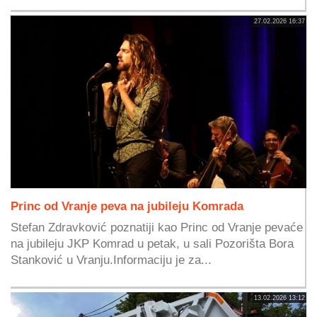
27.02.2026 16:37
Princ od Vranje peva na jubileju Komrada
Stefan Zdravković poznatiji kao Princ od Vranje pevaće
na jubileju JKP Komrad u petak, u sali Pozorišta Bora
Stanković u Vranju.Informaciju je za...
13.02.2026 13:12