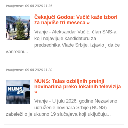
Vranjenews 09.08.2026 11:35
Čekajući Godoa: Vučić kaže izbori
za najviše tri meseca »
Vranje - Aleksandar Vučić, član SNS-a
koji najavljuje kandidaturu za
predsednika Vlade Srbije, izjavio j da će
vanredni...
Vranjenews 09.08.2026 11:20
NUNS: Talas ozbiljnih pretnji
novinarima preko lokalnih televizija
»
Vranje - U julu 2026. godine Nezavisno
udruženje novinara Srbije (NUNS)
zabeležilo je ukupno 19 slučajeva koji uključuju...