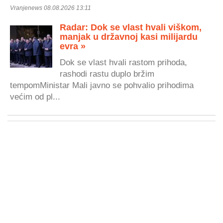
Vranjenews 08.08.2026 13:11
Radar: Dok se vlast hvali viškom,
manjak u državnoj kasi milijardu
evra »
Dok se vlast hvali rastom prihoda,
rashodi rastu duplo bržim
tempomMinistar Mali javno se pohvalio prihodima
većim od pl...