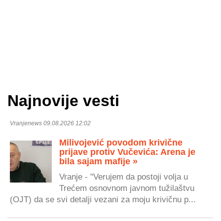
Najnovije vesti
Vranjenews 09.08.2026 12:02
Milivojević povodom krivične
prijave protiv Vučevića: Arena je
bila sajam mafije »
Vranje - "Verujem da postoji volja u
Trećem osnovnom javnom tužilaštvu
(OJT) da se svi detalji vezani za moju krivičnu p...