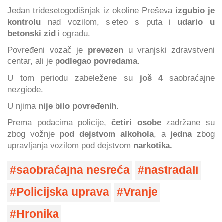
Jedan tridesetogodišnjak iz okoline Preševa
izgubio je
kontrolu
nad vozilom, sleteo s puta i
udario u
betonski zid
i ogradu.
Povređeni vozač je
prevezen
u vranjski zdravstveni
centar, ali je
podlegao povredama.
U tom periodu zabeležene su
još 4
saobraćajne
nezgiode.
U njima
nije bilo povređenih
.
Prema podacima policije,
četiri osobe
zadržane su
zbog vožnje
pod dejstvom alkohola
, a
jedna
zbog
upravljanja vozilom pod dejstvom
narkotika.
saobraćajna nesreća
nastradali
Policijska uprava
Vranje
Hronika