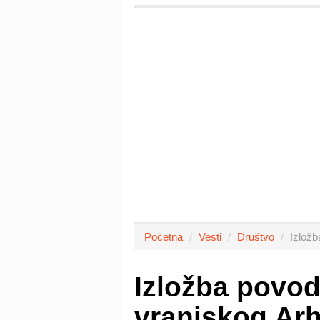
Početna
Vesti
Društvo
Izlož
Izložba povo
vranjskog Arh