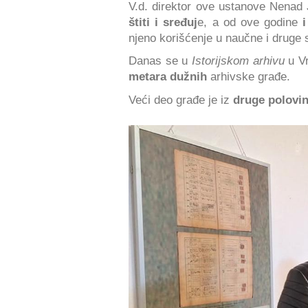
V.d. direktor ove ustanove Nenad 
štiti i sređuj
e, a od ove godine
i
njeno korišćenje u naučne i druge 
Danas se u
Istorijskom arhivu
u V
metara dužnih
arhivske građe.
Veći deo građe je iz
druge polovin