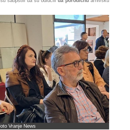
su saopštili da su odlučili
da porodičnu
arhivsku
oto Vranje News