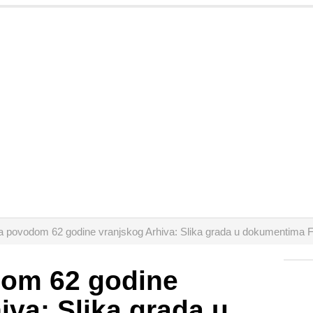
ba povodom 62 godine vranjskog Arhiva: Slika grada u dokumentima
dom 62 godine
iva: Slika grada u