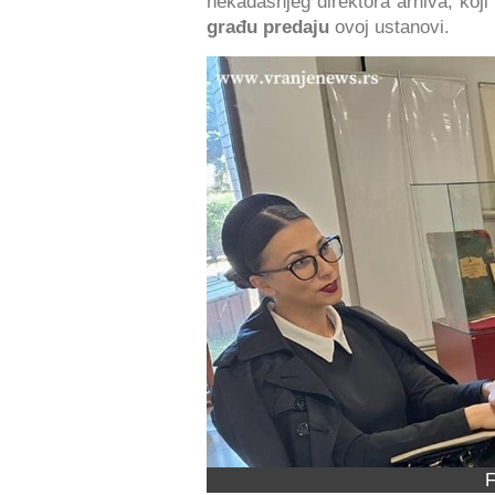
nekadašnjeg direktora arhiva, koji 
građu predaju
ovoj ustanovi.
F