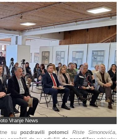
oto Vranje News
utne su
pozdravili potomci
Riste Simonovića
,