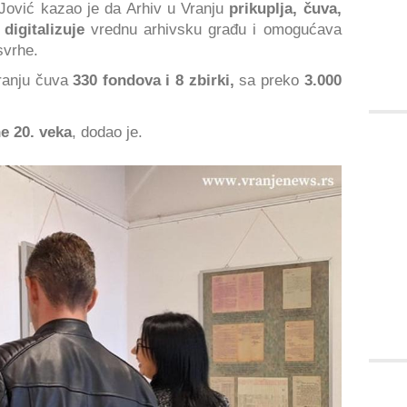
Jović kazao je da Arhiv u Vranju
prikuplja, čuva,
 digitalizuje
vrednu arhivsku građu i omogućava
svrhe.
ranju čuva
330 fondova i 8 zbirki,
sa preko
3.000
e 20. veka
, dodao je.