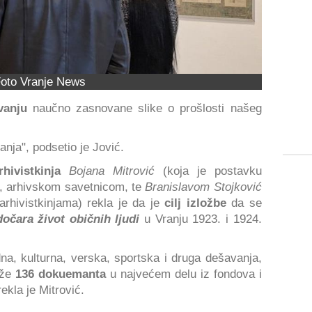
oto Vranje News
vanju
naučno zasnovane slike o prošlosti našeg
anja", podsetio je Jović.
hivistkinja
Bojana Mitrović
(koja je postavku
, arhivskom savetnicom, te
Branislavom Stojković
arhivistkinjama) rekla je da je
cilj izložbe
da se
dočara život običnih ljudi
u Vranju 1923. i 1924.
dna, kulturna, verska, sportska i druga dešavanja,
rže
136 dokuemanta
u najvećem delu iz fondova i
rekla je Mitrović.