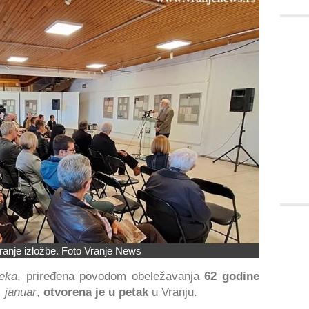
aranje izložbe. Foto Vranje News
veka
, priređena povodom obeležavanja
62 godine
. januar
,
otvorena je u petak
u Vranju.