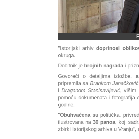
F
"Istorijski arhiv
doprinosi obliko
okruga.
Dobitnik je
brojnih nagrada
i prizn
Govoreći o detaljima izložbe,
ar
pripremila sa
Brankom Janačković
i
Draganom Stanisavljević
, višim 
pomoću dokumenata i fotografija
godine.
"
Obuhvaćena su
politička, privre
ilustrovana na
30 panoa
, koji sad
zbirki Istorijskog arhiva u Vranju", 