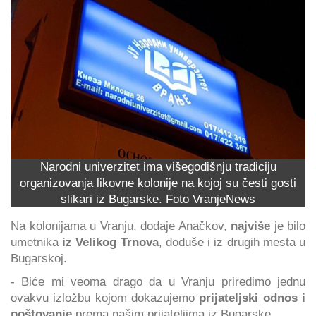
Narodni univerzitet ima višegodišnju tradiciju
organizovanja likovne kolonije na kojoj su česti gosti
slikari iz Bugarske. Foto VranjeNews
Na kolonijama u Vranju, dodaje Anačkov,
najviše
je bilo
umetnika
iz Velikog Trnova
, doduše i iz drugih mesta u
Bugarskoj.
- Biće mi veoma drago da u Vranju priredimo jednu
ovakvu izložbu kojom dokazujemo
prijateljski odnos i
poštovanje
prema našim prijateljima iz Bugarske.