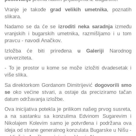
Vranje je takođe
grad velikih umetnika
, poznatih
slikara.
Nadamo se da će se
izroditi neka saradnja
između
vranjskih i bugarskih umetnika, razmišljamo i u tom
pravcu - navodi Anačkov.
Izložba će biti priređena
u Galeriji
Narodnog
univerziteta.
- To je prostor u kome se može izložiti dvadesetak i
više slika.
Sa direktorkom Gordanom Dimitrijević
dogovorili smo
se
oko većine stvari, a ostaje da preciziramo tačan
datum održavanja izložbe.
Ova inicijativa potekla je prilikom našeg prvog susreta,
a na sastanku sa konzulima Edvinom Sugarevim i
Nikolajem Kolevim samo je potvrđena i podržana ova
ideja od strane generalnog konzulata Bugarske u Nišu -