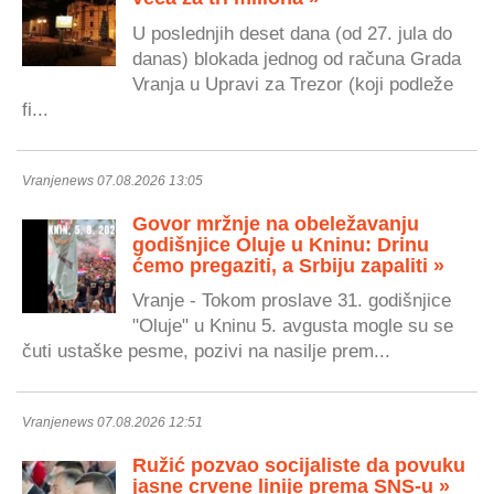
U poslednjih deset dana (od 27. jula do
danas) blokada jednog od računa Grada
Vranja u Upravi za Trezor (koji podleže
fi...
Vranjenews 07.08.2026 13:05
Govor mržnje na obeležavanju
godišnjice Oluje u Kninu: Drinu
ćemo pregaziti, a Srbiju zapaliti »
Vranje - Tokom proslave 31. godišnjice
"Oluje" u Kninu 5. avgusta mogle su se
čuti ustaške pesme, pozivi na nasilje prem...
Vranjenews 07.08.2026 12:51
Ružić pozvao socijaliste da povuku
jasne crvene linije prema SNS-u »