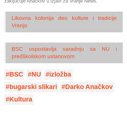
zaključuje Anačkov u izjavi za Vranje News.
Likovna kolonija deo kulture i tradicije
Vranja
BSC uspostavlja saradnju sa NU i
predškolskom ustanovom
BSC
NU
izložba
bugarski slikari
Darko Anačkov
Kultura