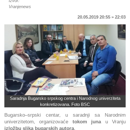
Izvor:
Vranjenews
20.05.2019 20:55 » 22:03
Saradnja Bugarsko srpskog centra i Narodnog univerziteta
konkretizovana. Foto BSC
Bugarsko–srpski centar, u saradnji sa Narodnim
univerzitetom, organizovaće
tokom juna
u Vranju
izložbu slika bugarskih autora
.