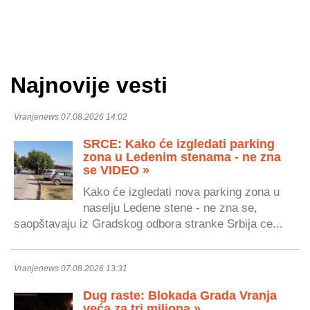
Najnovije vesti
Vranjenews 07.08.2026 14:02
SRCE: Kako će izgledati parking
zona u Ledenim stenama - ne zna
se VIDEO »
Kako će izgledati nova parking zona u
naselju Ledene stene - ne zna se,
saopštavaju iz Gradskog odbora stranke Srbija ce...
Vranjenews 07.08.2026 13:31
Dug raste: Blokada Grada Vranja
veća za tri miliona »