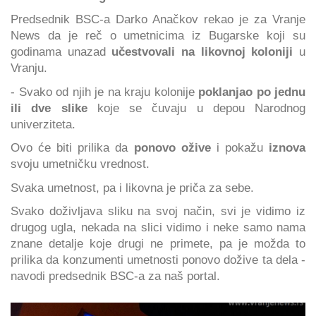
Predsednik BSC-a Darko Anačkov rekao je za Vranje
News da je reč o umetnicima iz Bugarske koji su
godinama unazad
učestvovali na likovnoj koloniji
u
Vranju.
- Svako od njih je na kraju kolonije
poklanjao po jednu
ili dve slike
koje se čuvaju u depou Narodnog
univerziteta.
Ovo će biti prilika da
ponovo ožive
i pokažu
iznova
svoju umetničku vrednost.
Svaka umetnost, pa i likovna je priča za sebe.
Svako doživljava sliku na svoj način, svi je vidimo iz
drugog ugla, nekada na slici vidimo i neke samo nama
znane detalje koje drugi ne primete, pa je možda to
prilika da konzumenti umetnosti ponovo dožive ta dela -
navodi predsednik BSC-a za naš portal.