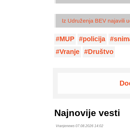
Iz Udruženja BEV najavili 
MUP
policija
snim
Vranje
Društvo
Do
Najnovije vesti
Vranjenews 07.08.2026 14:02