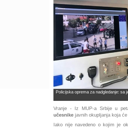
Policijska oprema za nadgledanje: sa je
Vranje - Iz MUP-a Srbije u pet
učesnike
javnih okupljanja koja će
Iako nije navedeno o kojim je ok