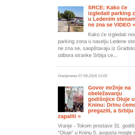
SRCE: Kako će
izgledati parking 
u Ledenim stenam
ne zna se VIDEO 
Kako će izgledati no
parking zona u naselju Ledene ste
ne zna se, saopštavaju iz Gradsk
odbora stranke Srbija ce...
Vranjenews 07.08.2026 13:05
Govor mržnje na
obeležavanju
godišnjice Oluje u
Kninu: Drinu ćem
pregaziti, a Srbiju
zapaliti »
Vranje - Tokom proslave 31. godiš
"Oluje" u Kninu 5. avgusta mogle 