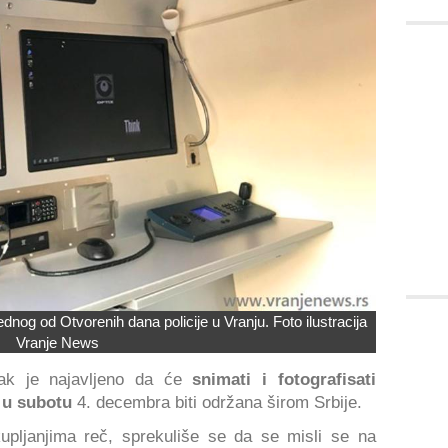
dnog od Otvorenih dana policije u Vranju. Foto ilustracija
Vranje News
ak je najavljeno da će
snimati i fotografisati
u subotu
4. decembra biti održana širom Srbije.
upljanjima reč, sprekuliše se da se misli se na