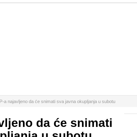
-a najavljeno da će snimati sva javna okupljanja u subotu
vljeno da će snimati
pljanja u subotu