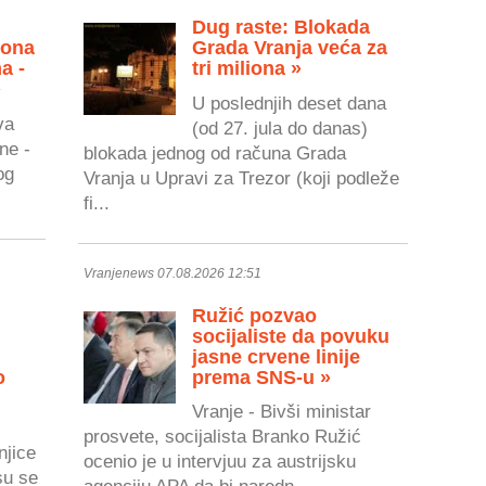
Dug raste: Blokada
zona
Grada Vranja veća za
a -
tri miliona »
»
U poslednjih deset dana
va
(od 27. jula do danas)
ne -
blokada jednog od računa Grada
og
Vranja u Upravi za Trezor (koji podleže
fi...
Vranjenews 07.08.2026 12:51
Ružić pozvao
socijaliste da povuku
jasne crvene linije
o
prema SNS-u »
Vranje - Bivši ministar
prosvete, socijalista Branko Ružić
njice
ocenio je u intervjuu za austrijsku
su se