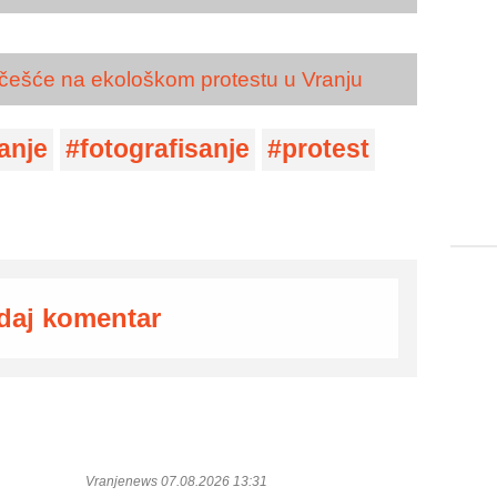
učešće na ekološkom protestu u Vranju
anje
fotografisanje
protest
daj komentar
Vranjenews 07.08.2026 13:31