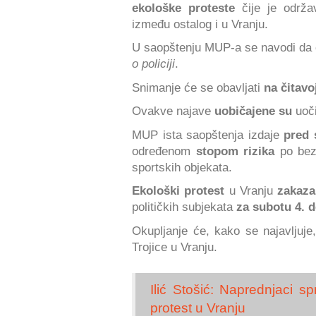
ekološke proteste
čije je održa
između ostalog i u Vranju.
U saopštenju MUP-a se navodi da ć
o policiji
.
Snimanje će se obavljati
na čitavoj
Ovakve najave
uobičajene su
uoči
MUP ista saopštenja izdaje
pred s
određenom
stopom rizika
po bezb
sportskih objekata.
Ekološki protest
u Vranju
zakaza
političkih subjekata
za subotu 4.
Okupljanje će, kako se najavljuje
Trojice u Vranju.
Ilić Stošić: Naprednjaci 
protest u Vranju