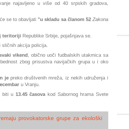
vanje najavljeno u više od 40 srpskih gradova,
e se to obavljati
"u skladu sa članom 52
Zakona
 teritoriji
Republike Srbije, pojašnjava se.
 sličnih akcija policija.
vaki vikend
, obično uoči fudbalskih utakmica sa
ednost zbog prisustva navijačkih grupa u i oko
n je
preko društvenih mreža, iz nekih udruženja i
 decembar
u Vranju.
, biti u
13.45 časova
kod Sabornog hrama Svete
spremaju provokatorske grupe za ekološki