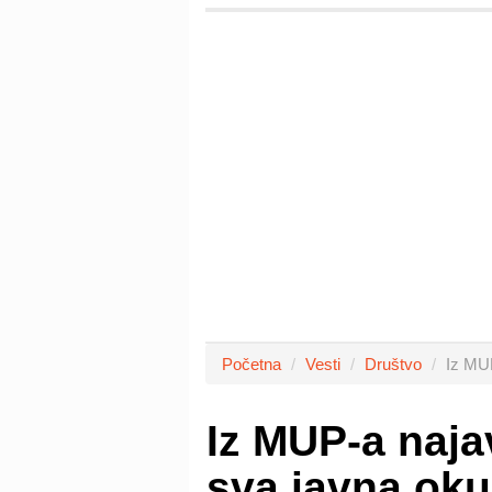
Početna
Vesti
Društvo
Iz MUP
Iz MUP-a naja
sva javna oku