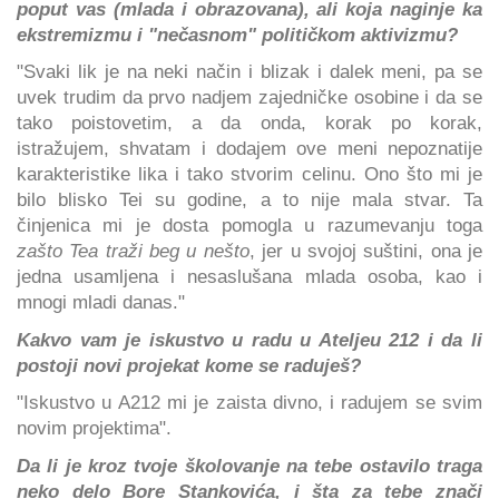
poput vas (mlada i obrazovana), ali koja naginje ka
ekstremizmu i "nečasnom" političkom aktivizmu?
"Svaki lik je na neki način i blizak i dalek meni, pa se
uvek trudim da prvo nadjem zajedničke osobine i da se
tako poistovetim, a da onda, korak po korak,
istražujem, shvatam i dodajem ove meni nepoznatije
karakteristike lika i tako stvorim celinu. Ono što mi je
bilo blisko Tei su godine, a to nije mala stvar. Ta
činjenica mi je dosta pomogla u razumevanju toga
zašto Tea traži beg u nešto
, jer u svojoj suštini, ona je
jedna usamljena i nesaslušana mlada osoba, kao i
mnogi mladi danas."
Kakvo vam je iskustvo u radu u Ateljeu 212 i da li
postoji novi projekat kome se raduješ?
"Iskustvo u A212 mi je zaista divno, i radujem se svim
novim projektima".
Da li je kroz tvoje školovanje na tebe ostavilo traga
neko delo Bore Stankovića, i šta za tebe znači