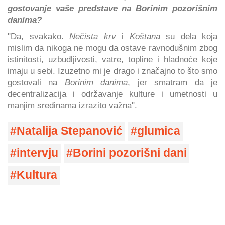
gostovanje vaše predstave na Borinim pozorišnim
danima?
"Da, svakako.
Nečista krv
i
Koštana
su dela koja
mislim da nikoga ne mogu da ostave ravnodušnim zbog
istinitosti, uzbudljivosti, vatre, topline i hladnoće koje
imaju u sebi. Izuzetno mi je drago i značajno to što smo
gostovali na
Borinim danima
, jer smatram da je
decentralizacija i održavanje kulture i umetnosti u
manjim sredinama izrazito važna".
Natalija Stepanović
glumica
intervju
Borini pozorišni dani
Kultura