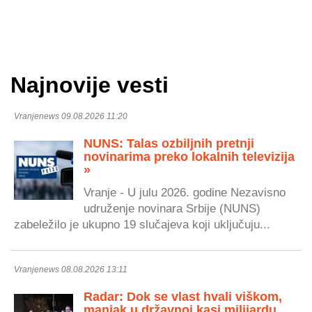
Najnovije vesti
Vranjenews 09.08.2026 11:20
NUNS: Talas ozbiljnih pretnji
novinarima preko lokalnih televizija
»
Vranje - U julu 2026. godine Nezavisno
udruženje novinara Srbije (NUNS)
zabeležilo je ukupno 19 slučajeva koji uključuju...
Vranjenews 08.08.2026 13:11
Radar: Dok se vlast hvali viškom,
manjak u državnoj kasi milijardu