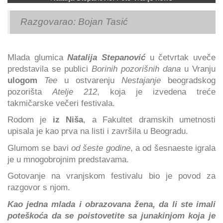
Razgovarao: Bojan Tasić
Mlada glumica
Natalija Stepanović
u četvrtak uveče
predstavila se publici
Borinih pozorišnih dana
u Vranju
ulogom
Tee
u ostvarenju
Nestajanje
beogradskog
pozorišta
Atelje 212
, koja je izvedena treće
takmičarske večeri festivala.
Rodom je
iz Niša
, a Fakultet dramskih umetnosti
upisala je kao prva na listi i završila u Beogradu.
Glumom se bavi
od šeste godine
, a od šesnaeste igrala
je u mnogobrojnim predstavama.
Gotovanje na vranjskom festivalu bio je povod za
razgovor s njom.
Kao jedna mlada i obrazovana žena, da li ste imali
poteškoća da se poistovetite sa junakinjom koja je