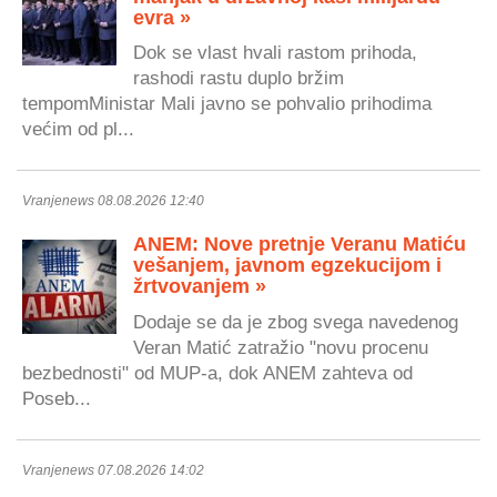
evra »
Dok se vlast hvali rastom prihoda,
rashodi rastu duplo bržim
tempomMinistar Mali javno se pohvalio prihodima
većim od pl...
Vranjenews 08.08.2026 12:40
ANEM: Nove pretnje Veranu Matiću
vešanjem, javnom egzekucijom i
žrtvovanjem »
Dodaje se da je zbog svega navedenog
Veran Matić zatražio "novu procenu
bezbednosti" od MUP-a, dok ANEM zahteva od
Poseb...
Vranjenews 07.08.2026 14:02