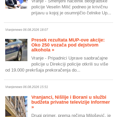
Vranje - Smenjeni načelnik beogradske
policije Veselin Milić podneo je krivičnu
prijavu u kojoj je osumnjičio čelnike Up...
Vranjenews 06.08.2026 18:07
Presek rezultata MUP-ove akcije:
Oko 250 vozača pod dejstvom
alkohola »
Vranje - Pripadnici Uprave saobraćajne
policije u Direkciji policije otkrili su više
od 19.000 prekršaja prekoračenja do...
Vranjenews 06.08.2026 15:51
Vranjanci, Nišlije i Borani u službi
budžeta privatne televizije Informer
»
Drugi primer, prema rečima Milošević, je