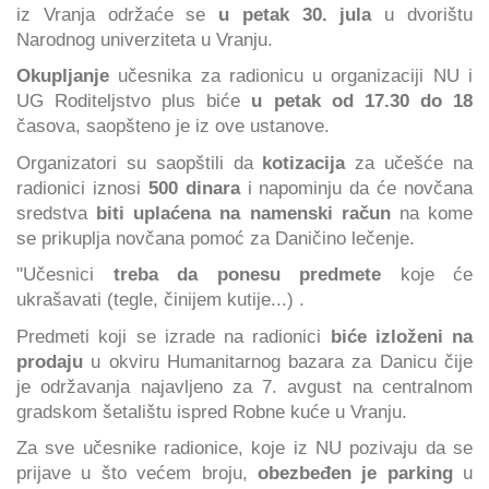
iz Vranja održaće se
u petak 30. jula
u dvorištu
Narodnog univerziteta u Vranju.
Okupljanje
učesnika za radionicu u organizaciji NU i
UG Roditeljstvo plus biće
u petak od 17.30 do 18
časova, saopšteno je iz ove ustanove.
Organizatori su saopštili da
kotizacija
za učešće na
radionici iznosi
500 dinara
i napominju da će novčana
sredstva
biti uplaćena na namenski račun
na kome
se prikuplja novčana pomoć za Daničino lečenje.
"Učesnici
treba da ponesu predmete
koje će
ukrašavati (tegle, činijem kutije...) .
Predmeti koji se izrade na radionici
biće izloženi na
prodaju
u okviru Humanitarnog bazara za Danicu čije
je održavanja najavljeno za 7. avgust na centralnom
gradskom šetalištu ispred Robne kuće u Vranju.
Za sve učesnike radionice, koje iz NU pozivaju da se
prijave u što većem broju,
obezbeđen je parking
u