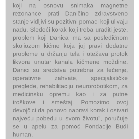
koji na osnovu snimaka magnetne
rezonance prati Daničino zdravstveno
stanje vidljivi su pozitivni pomaci koji ulivaju
nadu. Sledeći korak koji treba uraditi jeste,
problem koji Danica ima sa posledičnom
skoliozom kičme koja joj pravi dodatne
probleme u držanju tela i otežava protok
likvora unutar kanala kičmene moždine.
Danici su sredstva potrebna za lečenje,
operativne zahvate, specijalističke
preglede, rehabilitaciju neurorobotikom, za
medicinsku opremu kao i za putne
troškove i smeštaj. Pomozimo ovoj
devojčici da ponovo napravi korak i ostvari
najveću pobedu u svom životu", poručuje
se u apelu za pomoć Fondacije Budi
human.