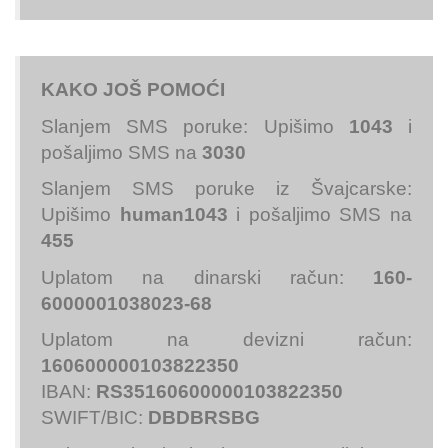
KAKO JOŠ POMOĆI
Slanjem SMS poruke: Upišimo
1043
i
pošaljimo SMS na
3030
Slanjem SMS poruke iz Švajcarske:
Upišimo
human1043
i pošaljimo SMS na
455
Uplatom na dinarski račun:
160-
6000001038023-68
Uplatom na devizni račun:
160600000103822350
IBAN:
RS35160600000103822350
SWIFT/BIC:
DBDBRSBG