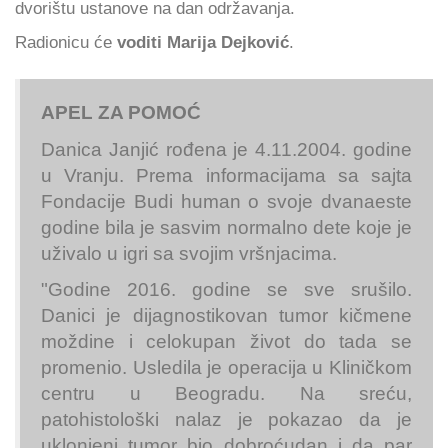
dvorištu ustanove na dan održavanja.
Radionicu će
voditi Marija Dejković
.
APEL ZA POMOĆ
Danica Janjić rođena je 4.11.2004. godine
u Vranju. Prema informacijama sa sajta
Fondacije Budi human o svoje dvanaeste
godine bila je sasvim normalno dete koje je
uživalo u igri sa svojim vršnjacima.
"Godine 2016. godine se sve srušilo.
Danici je dijagnostikovan tumor kičmene
moždine i celokupan život do tada se
promenio. Usledila je operacija u Kliničkom
centru u Beogradu. Na sreću,
patohistološki nalaz je pokazao da je
uklonjeni tumor bio dobroćudan i da par