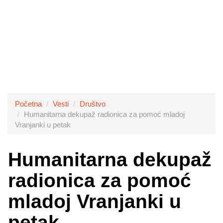
Početna
Vesti
Društvo
Humanitarna dekupaž radionica za pomoć mladoj
Vranjanki u petak
Humanitarna dekupaž
radionica za pomoć
mladoj Vranjanki u
petak