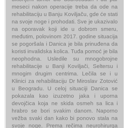
meseci nakon operacije treba da ode na
rehabilitaciju u Banju Koviljaču, gde će stati
na svoje noge i prohodati. Sve je ukazivalo
na oporavak koji ide u dobrom smeru,
međutim, polovinom 2017. godine situacija
se pogoršala i Danica je bila prinuđena da
koristi invalidska kolica. Tuđa pomoć je bila
neophodna. Usledile su mnogobrojne
rehabilitacije u Banji Koviljači, Seltersu i
mnogim drugim centrima. Lečila se i u
Klinici za rehabilitaciju Dr Miroslav Zotović
u Beogradu. U celoj situaciji Danica se
pokazala kao izuzetno jaka i uporna
devojčica koja ne skida osmeh sa lica i
hrabro se bori svakim danom. Naporno
vežba svaki dan kako bi ponovo stala na
svoje noge. Prema rečima neurohirurga