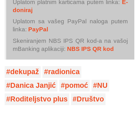
Uplatom platnim karticama putem linka:
E-
doniraj
Uplatom sa vašeg PayPal naloga putem
linka:
PayPal
Skeniranjem NBS IPS QR kod-a na vašoj
mBanking aplikaciji:
NBS IPS QR kod
dekupaž
radionica
Danica Janjić
pomoć
NU
Roditeljstvo plus
Društvo