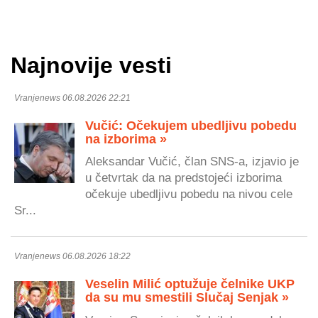
Najnovije vesti
Vranjenews 06.08.2026 22:21
Vučić: Očekujem ubedljivu pobedu
na izborima »
Aleksandar Vučić, član SNS-a, izjavio je
u četvrtak da na predstojeći izborima
očekuje ubedljivu pobedu na nivou cele
Sr...
Vranjenews 06.08.2026 18:22
Veselin Milić optužuje čelnike UKP
da su mu smestili Slučaj Senjak »