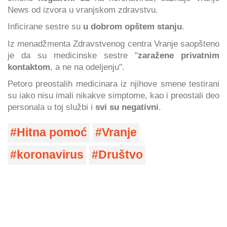
News od izvora u vranjskom zdravstvu.
Inficirane sestre su
u dobrom opštem stanju
.
Iz menadžmenta Zdravstvenog centra Vranje saopšteno
je da su medicinske sestre "
zaražene privatnim
kontaktom
, a ne na odeljenju".
Petoro preostalih medicinara iz njihove smene testirani
su iako nisu imali nikakve simptome, kao i preostali deo
personala u toj službi i
svi su negativni
.
Hitna pomoć
Vranje
koronavirus
Društvo