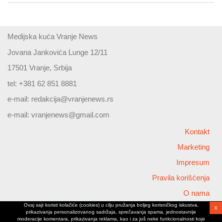
Medijska kuća Vranje News
Jovana Jankovića Lunge 12/11
17501 Vranje, Srbija
tel: +381 62 851 8881
e-mail:
redakcija@vranjenews.rs
e-mail:
vranjenews@gmail.com
Kontakt
Marketing
Impresum
Pravila korišćenja
O nama
Ovaj sajt koristi kolačiće (cookies) u cilju pružanja boljeg korisničkog iskustva,
X
Copyright © 2026 Vranjenews
prikazivanja personalizovanog sadržaja, sprečavanja spama, jednostavnije
All rights reserved
moderacije komentara, prikazivanja reklama, kao i za još neke funkcionalnosti koje