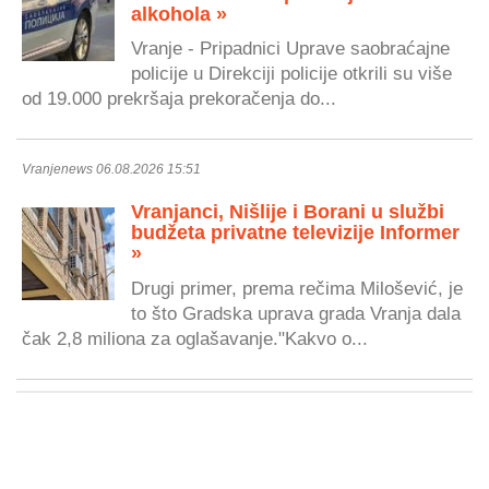
alkohola »
Vranje - Pripadnici Uprave saobraćajne
policije u Direkciji policije otkrili su više
od 19.000 prekršaja prekoračenja do...
Vranjenews 06.08.2026 15:51
Vranjanci, Nišlije i Borani u službi
budžeta privatne televizije Informer
»
Drugi primer, prema rečima Milošević, je
to što Gradska uprava grada Vranja dala
čak 2,8 miliona za oglašavanje."Kakvo o...