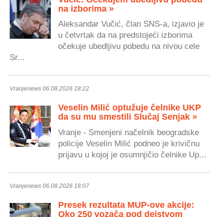
na izborima »
Aleksandar Vučić, član SNS-a, izjavio je
u četvrtak da na predstojeći izborima
očekuje ubedljivu pobedu na nivou cele
Sr...
Vranjenews 06.08.2026 18:22
Veselin Milić optužuje čelnike UKP
da su mu smestili Slučaj Senjak »
Vranje - Smenjeni načelnik beogradske
policije Veselin Milić podneo je krivičnu
prijavu u kojoj je osumnjičio čelnike Up...
Vranjenews 06.08.2026 18:07
Presek rezultata MUP-ove akcije:
Oko 250 vozača pod dejstvom