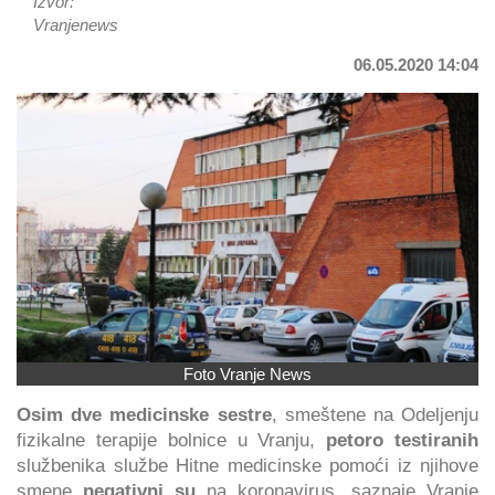
Izvor:
Vranjenews
06.05.2020 14:04
Foto Vranje News
Osim
dve medicinske sestre
, smeštene na Odeljenju
fizikalne terapije bolnice u Vranju,
petoro testiranih
službenika službe Hitne medicinske pomoći iz njihove
smene
negativni su
na koronavirus, saznaje Vranje