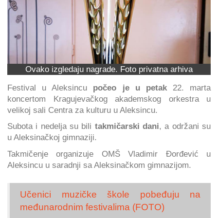
Ovako izgledaju nagrade. Foto privatna arhiva
Festival u Aleksincu
počeo je u petak
22. marta
koncertom Kragujevačkog akademskog orkestra u
velikoj sali Centra za kulturu u Aleksincu.
Subota i nedelja su bili
takmičarski dani
, a održani su
u Aleksinačkoj gimnaziji.
Takmičenje organizuje OMŠ Vladimir Đorđević u
Aleksincu u saradnji sa Aleksinačkom gimnazijom.
Učenici muzičke škole pobeđuju na
međunarodnim festivalima (FOTO)