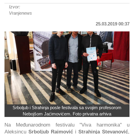
Izvor:
Vranjenews
25.03.2019 00:37
Srboljub i Strahinja posle festivala sa svojim profesorom
Nebojšom Jaćimovićem. Foto privatna arhiva
Na Međunarodnom festivalu "Viva harmonika" u
Aleksincu
Srboljub Raimović
i
Strahinja Stevanović
,