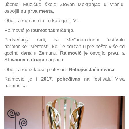
učenici Muzičke škole Stevan Mokranjac u Vranju,
osvojili su
prva mesta
.
Obojica su nastupili u kategoriji VI.
Raimović je
laureat takmičenja
.
Podsećanja radi, na Međunarodnom festivalu
harmonike "Mehfest", koji je održan u pre nešto više od
godinu dana u Zemunu,
Raimović
je
osvojio
prvu
, a
Stevanović
drugu
nagradu
.
Obojica su iz klase profesora
Nebojše Jaćimovića
.
Raimović je
i 2017. pobeđivao
na festivalu Viva
harmonika.