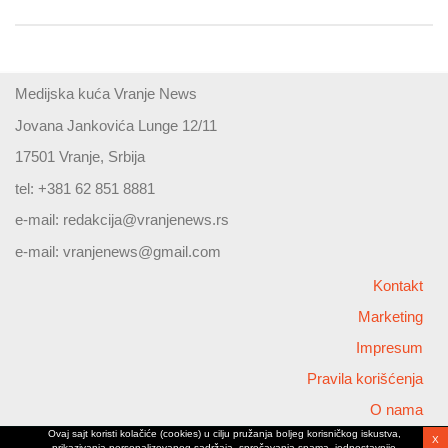
Medijska kuća Vranje News
Jovana Jankovića Lunge 12/11
17501 Vranje, Srbija
tel: +381 62 851 8881
e-mail:
redakcija@vranjenews.rs
e-mail:
vranjenews@gmail.com
Kontakt
Marketing
Impresum
Pravila korišćenja
O nama
Ovaj sajt koristi kolačiće (cookies) u cilju pružanja boljeg korisničkog iskustva,
X
Copyright © 2026 Vranjenews
prikazivanja personalizovanog sadržaja, sprečavanja spama, jednostavnije