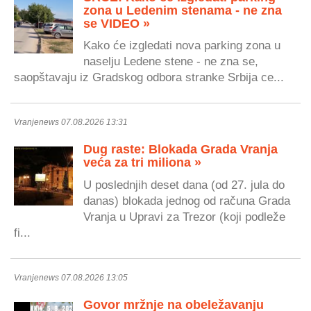
zona u Ledenim stenama - ne zna
se VIDEO »
Kako će izgledati nova parking zona u
naselju Ledene stene - ne zna se,
saopštavaju iz Gradskog odbora stranke Srbija ce...
Vranjenews 07.08.2026 13:31
Dug raste: Blokada Grada Vranja
veća za tri miliona »
U poslednjih deset dana (od 27. jula do
danas) blokada jednog od računa Grada
Vranja u Upravi za Trezor (koji podleže
fi...
Vranjenews 07.08.2026 13:05
Govor mržnje na obeležavanju