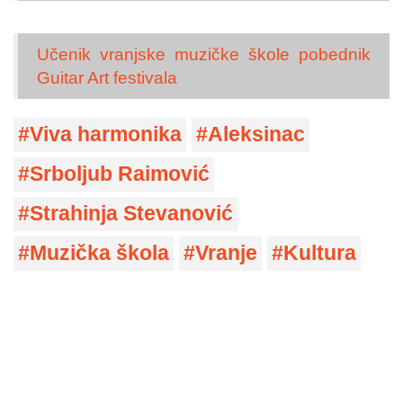
Učenik vranjske muzičke škole pobednik
Guitar Art festivala
Viva harmonika
Aleksinac
Srboljub Raimović
Strahinja Stevanović
Muzička škola
Vranje
Kultura