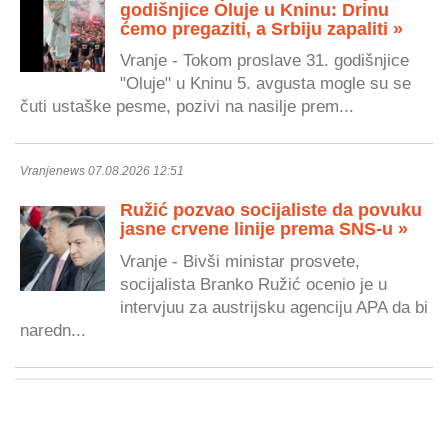
godišnjice Oluje u Kninu: Drinu
ćemo pregaziti, a Srbiju zapaliti »
Vranje - Tokom proslave 31. godišnjice
"Oluje" u Kninu 5. avgusta mogle su se
čuti ustaške pesme, pozivi na nasilje prem...
Vranjenews 07.08.2026 12:51
Ružić pozvao socijaliste da povuku
jasne crvene linije prema SNS-u »
Vranje - Bivši ministar prosvete,
socijalista Branko Ružić ocenio je u
intervjuu za austrijsku agenciju APA da bi
naredn...