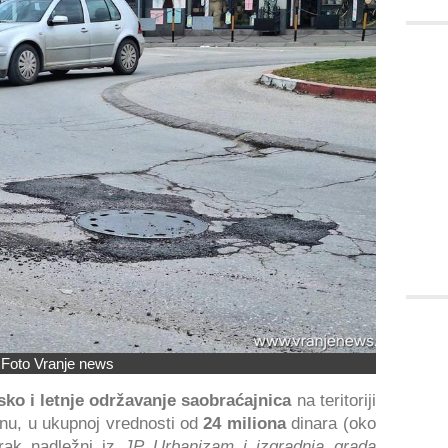
Foto Vranje news
sko i letnje održavanje saobraćajnica
na teritoriji
inu, u ukupnoj vrednosti od
24 miliona
dinara (oko
orak nadležni iz
JP Urbanizam i izgradnja grada