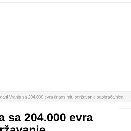
đani Vranja sa 204.000 evra finansiraju održavanje saobraćajnica
a sa 204.000 evra
državanje