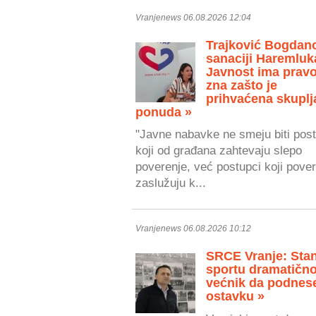
Vranjenews 06.08.2026 12:04
Trajković Bogdan
sanaciji Haremluk
Javnost ima prav
zna zašto je
prihvaćena skuplj
ponuda »
"Javne nabavke ne smeju biti post
koji od građana zahtevaju slepo
poverenje, već postupci koji pove
zaslužuju k...
Vranjenews 06.08.2026 10:12
SRCE Vranje: Stan
sportu dramatično
većnik da podnes
ostavku »