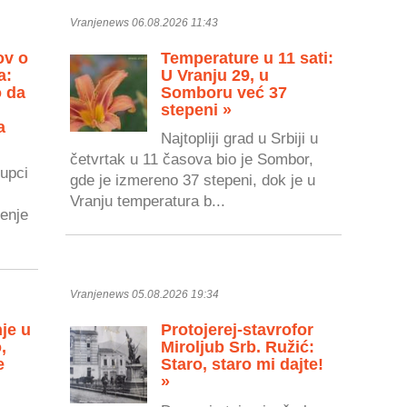
Vranjenews 06.08.2026 11:43
ov o
Temperature u 11 sati:
a:
U Vranju 29, u
o da
Somboru već 37
stepeni »
a
Najtopliji grad u Srbiji u
četvrtak u 11 časova bio je Sombor,
upci
gde je izmereno 37 stepeni, dok je u
Vranju temperatura b...
renje
Vranjenews 05.08.2026 19:34
je u
Protojerej-stavrofor
,
Miroljub Srb. Ružić:
e
Staro, staro mi dajte!
»