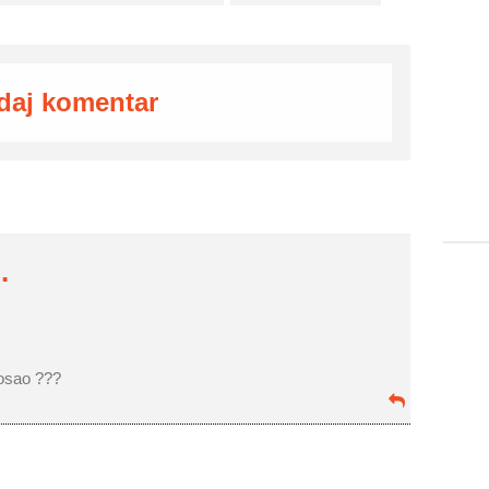
daj komentar
.
posao ???