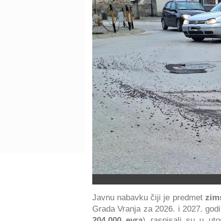
Javnu nabavku čiji je predmet
zim
Grada Vranja za 2026. i 2027. god
204.000 evra
) raspisali su u ut