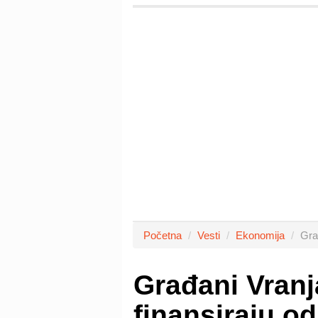
Početna
Vesti
Ekonomija
Gra
Građani Vranj
finansiraju o