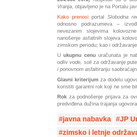
Vranja
, objavljeno je na Portalu ja
Kako prenosi
portal
Slobodna re
odnosno podrazumeva – izvođ
nevezanim slojevima kolovozne 
nanošenje asfaltnih slojeva kolov
zimskom periodu; kao i održavanje
U
ukupnu cenu
uračunata je na
odliv vode, soli
za održavanje pute
i ponovnom asfaltiranju
saobraćajn
Glavni kriterijum
za dodelu ugov
koristiti garantni rok koji ne sme b
Rok
za podnošenje prijava za ov
predviđena dužina trajanja ugovora
javna nabavka
JP U
zimsko i letnje održa