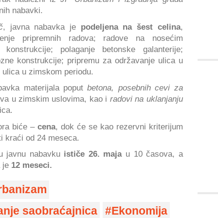
vnih nabavki.
č
, javna nabavka je
podeljena na šest celina
,
enje pripremnih radova; radove na nosećim
konstrukcije; polaganje betonske galanterije;
ozne konstrukcije; pripremu za održavanje ulica u
 ulica u zimskom periodu.
bavka materijala poput
betona, posebnih cevi za
va u zimskim uslovima, kao i
radovi na uklanjanju
ica.
ora biće –
cena
, dok će se kao rezervni kriterijum
iti kraći od 24 meseca.
u javnu nabavku
ističe 26. maja
u 10 časova, a
 je
12 meseci.
rbanizam
vanje saobraćajnica
Ekonomija