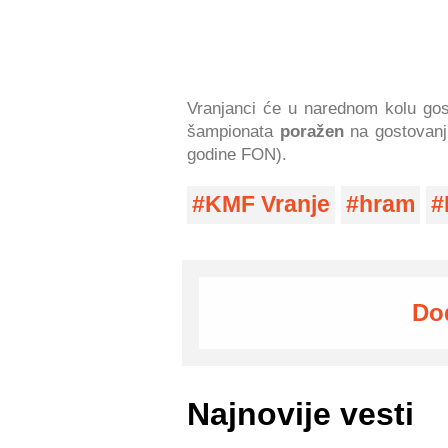
Vranjanci će u narednom kolu gos
šampionata
poražen
na gostovanj
godine FON).
KMF Vranje
hram
Do
Najnovije vesti