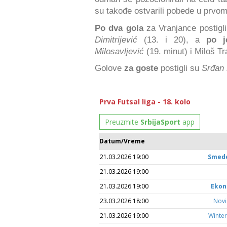
su takođe ostvarili pobede u prvom
Po dva gola
za Vranjance postigl
Dimitrijević
(13. i 20), a
po j
Milosavljević
(19. minut) i Miloš Tr
Golove
za goste
postigli su
Srđan 