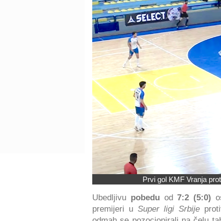
Prvi gol KMF Vranja pro
Ubedljivu
pobedu
od
7:2 (5:0)
os
premijeri u
Super ligi Srbije
proti
odmah se pozocionirali na čelu t