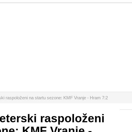
rski raspoloženi na startu sezone: KMF Vranje - Hram 7:2
geterski raspoloženi
one: KMF Vranje -