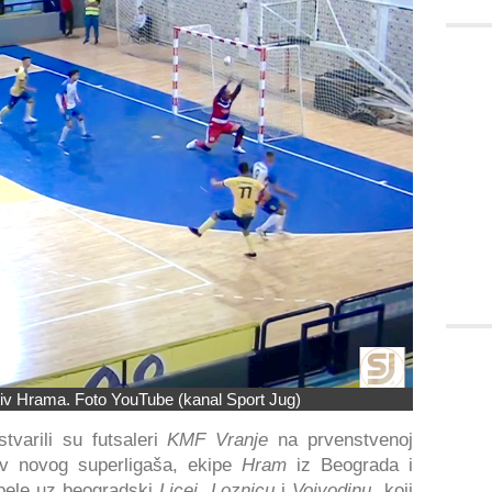
tiv Hrama. Foto YouTube (kanal Sport Jug)
tvarili su futsaleri
KMF Vranje
na prvenstvenoj
v novog superligaša, ekipe
Hram
iz Beograda i
abele uz beogradski
Licej, Loznicu
i
Vojvodinu
, koji