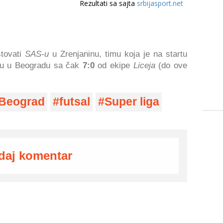
tovati
SAS-u
u Zrenjaninu, timu koja je na startu
u u Beogradu sa čak
7:0
od ekipe
Liceja
(do ove
Beograd
futsal
Super liga
daj komentar