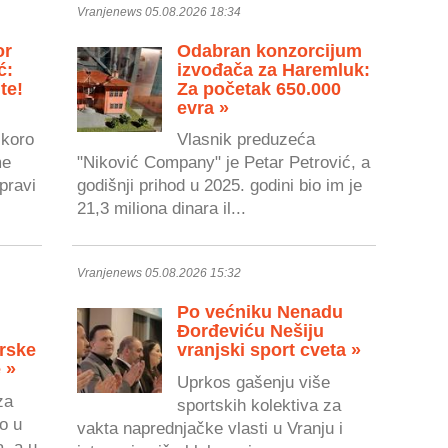
Vranjenews 05.08.2026 18:34
or
Odabran konzorcijum
ć:
izvođača za Haremluk:
te!
Za početak 650.000
evra »
skoro
Vlasnik preduzeća
me
"Niković Company" je Petar Petrović, a
pravi
godišnji prihod u 2025. godini bio im je
21,3 miliona dinara il...
Vranjenews 05.08.2026 15:32
Po većniku Nenadu
Đorđeviću Nešiju
rske
vranjski sport cveta »
 »
Uprkos gašenju više
za
sportskih kolektiva za
o u
vakta naprednjačke vlasti u Vranju i
a, a u