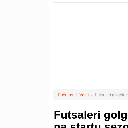
Početna
Vesti
Futsaleri golgete
Futsaleri gol
na startu sez