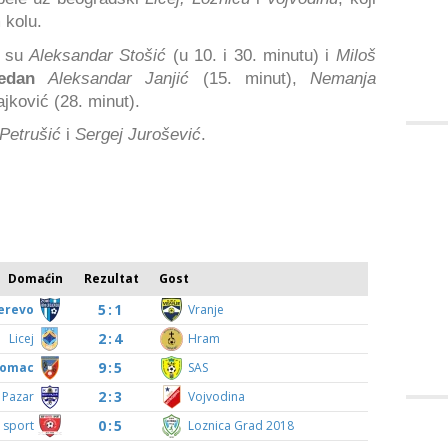
 kolu.
i su
Aleksandar Stošić
(u 10. i 30. minutu) i
Miloš
edan
Aleksandar Janjić
(15. minut),
Nemanja
ajković (28. minut).
Petrušić
i
Sergej Jurošević
.