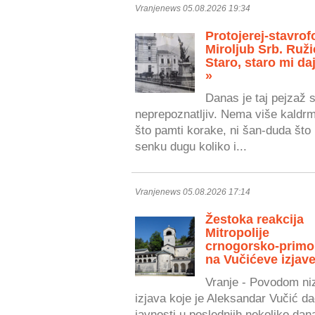
Vranjenews 05.08.2026 19:34
Protojerej-stavrof
Miroljub Srb. Ruži
Staro, staro mi daj
»
Danas je taj pejzaž 
neprepoznatljiv. Nema više kaldr
što pamti korake, ni šan-duda što 
senku dugu koliko i...
Vranjenews 05.08.2026 17:14
Žestoka reakcija
Mitropolije
crnogorsko-primo
na Vučićeve izjave
Vranje - Povodom ni
izjava koje je Aleksandar Vučić da
javnosti u poslednjih nekoliko dan