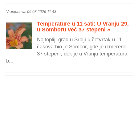
Vranjenews 06.08.2026 11:43
Temperature u 11 sati: U Vranju 29,
u Somboru već 37 stepeni »
Najtopliji grad u Srbiji u četvrtak u 11
časova bio je Sombor, gde je izmereno
37 stepeni, dok je u Vranju temperatura
b...