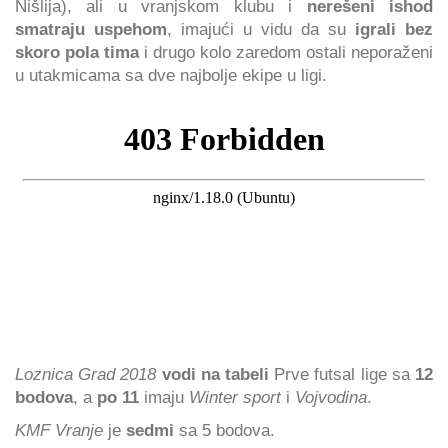
Nišlija), ali u vranjskom klubu i
nerešeni ishod
smatraju uspehom
, imajući u vidu da su
igrali bez
skoro pola tima
i drugo kolo zaredom ostali neporaženi
u utakmicama sa dve najbolje ekipe u ligi.
Loznica Grad 2018
vodi na tabeli
Prve futsal lige sa
12
bodova
, a
po 11
imaju
Winter sport
i
Vojvodina
.
KMF Vranje
je
sedmi
sa 5 bodova.