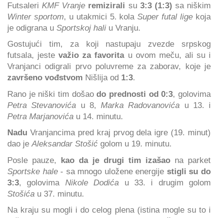
Futsaleri
KMF Vranje
remizirali
su
3:3 (1:3)
sa niškim
Winter sportom
, u utakmici 5. kola
Super futal lige
koja
je odigrana u
Sportskoj hali
u Vranju.
Gostujući tim, za koji nastupaju zvezde srpskog
futsala, jeste
važio za favorita
u ovom meču, ali su i
Vranjanci odigrali prvo poluvreme za zaborav, koje je
završeno vođstvom
Nišlija od
1:3
.
Rano je niški tim došao
do prednosti od 0:3
, golovima
Petra Stevanovića
u 8,
Marka Radovanovića
u 13. i
Petra Marjanovića
u 14. minutu.
Nadu
Vranjancima pred kraj prvog dela igre (19. minut)
dao je
Aleksandar Stošić
golom u 19. minutu.
Posle pauze,
kao da je drugi tim izašao
na parket
Sportske hale
- sa mnogo uložene energije
stigli su do
3:3
, golovima
Nikole Dodića
u 33. i drugim golom
Stošića
u 37. minutu.
Na kraju su mogli i do celog plena (istina mogle su to i