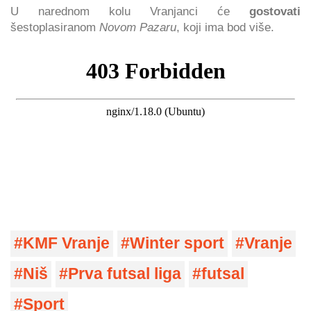
U narednom kolu Vranjanci će
gostovati
šestoplasiranom
Novom Pazaru
, koji ima bod više.
KMF Vranje
Winter sport
Vranje
Niš
Prva futsal liga
futsal
Sport