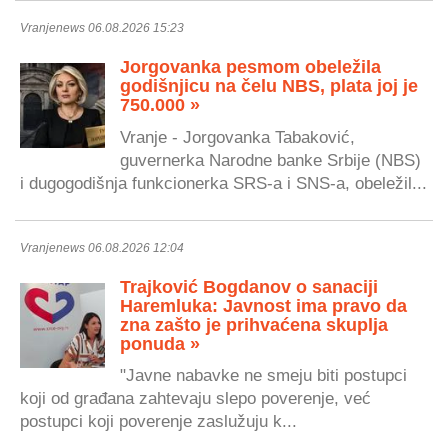
Vranjenews 06.08.2026 15:23
Jorgovanka pesmom obeležila
godišnjicu na čelu NBS, plata joj je
750.000 »
Vranje - Jorgovanka Tabaković,
guvernerka Narodne banke Srbije (NBS)
i dugogodišnja funkcionerka SRS-a i SNS-a, obeležil...
Vranjenews 06.08.2026 12:04
Trajković Bogdanov o sanaciji
Haremluka: Javnost ima pravo da
zna zašto je prihvaćena skuplja
ponuda »
"Javne nabavke ne smeju biti postupci
koji od građana zahtevaju slepo poverenje, već
postupci koji poverenje zaslužuju k...