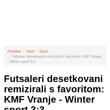
Početna
Vesti
Sport
Futsaleri desetkovani remizirali s favoritom: KMF Vranje
- Winter sport 3:3
Futsaleri desetkovani
remizirali s favoritom:
KMF Vranje - Winter
sport 3:3