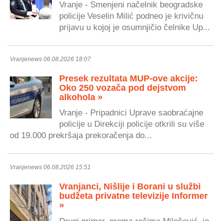
Vranje - Smenjeni načelnik beogradske
policije Veselin Milić podneo je krivičnu
prijavu u kojoj je osumnjičio čelnike Up...
Vranjenews 06.08.2026 18:07
Presek rezultata MUP-ove akcije:
Oko 250 vozača pod dejstvom
alkohola »
Vranje - Pripadnici Uprave saobraćajne
policije u Direkciji policije otkrili su više
od 19.000 prekršaja prekoračenja do...
Vranjenews 06.08.2026 15:51
Vranjanci, Nišlije i Borani u službi
budžeta privatne televizije Informer
»
Drugi primer, prema rečima Milošević, je