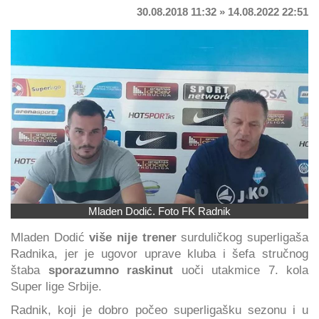
30.08.2018 11:32 » 14.08.2022 22:51
Mladen Dodić. Foto FK Radnik
Mladen Dodić
više nije trener
surduličkog superligaša
Radnika, jer je ugovor uprave kluba i šefa stručnog
štaba
sporazumno raskinut
uoči utakmice 7. kola
Super lige Srbije.
Radnik, koji je dobro počeo superligašku sezonu i u