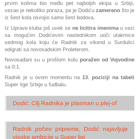
prvim kolima bio među pet najboljih ekipa u Srbiji,
vezao je nekoliko poraza, pa je Dodiću
zamereno
što je
iz šest kola osvojio samo šest bodova.
Iz Uprave kluba još uvek se
ne licitira imenima
u vezi
sa mogućim Dodićevim naslednikom uoči utakmice
sedmog kola koju će Radnik za vikend u Surdulici
odigrati sa novosadskim Proleterom.
Novosađani su u prošlom kolu
poražen od Vojvodine
sa 0:1.
Radnik je u ovom momentu na
13. poziciji na tabeli
Super lige Srbije u fudbalu.
Dodić: Cilj Radnika je plasman u plej-of
Radnik počeo pripreme, Dodić najavljuje
visoke ambicije u Super ligi