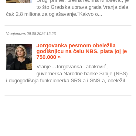
to što Gradska uprava grada Vranja dala
čak 2,8 miliona za oglašavanje."Kakvo o...
Vranjenews 06.08.2026 15:23
Jorgovanka pesmom obeležila
godišnjicu na čelu NBS, plata joj je
750.000 »
Vranje - Jorgovanka Tabaković,
guvernerka Narodne banke Srbije (NBS)
i dugogodišnja funkcionerka SRS-a i SNS-a, obeležil...