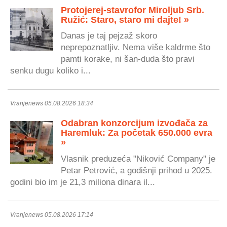
Protojerej-stavrofor Miroljub Srb.
Ružić: Staro, staro mi dajte! »
Danas je taj pejzaž skoro
neprepoznatljiv. Nema više kaldrme što
pamti korake, ni šan-duda što pravi
senku dugu koliko i...
Vranjenews 05.08.2026 18:34
Odabran konzorcijum izvođača za
Haremluk: Za početak 650.000 evra
»
Vlasnik preduzeća "Niković Company" je
Petar Petrović, a godišnji prihod u 2025.
godini bio im je 21,3 miliona dinara il...
Vranjenews 05.08.2026 17:14