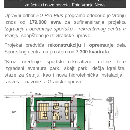
za šetnju i nova rasveta. Foto Vranje News
Upravni odbor
EU Pro Plus
programa odoborio je Vranju
iznos od
179.000 evra
za sufinansiranje projekta
Izgradnja i opremanje sportsko – rekreativnog centra
u
Vranju
, saopšteno je iz Gradske uprave.
Projekat predviđa
rekonstrukciju i opremanje
dela
Sportskog centra na prostoru od
7.300 kvadrata.
"Kroz uređenje sportsko–rekreativne celine biće
izgrađeni avantura park, skejt park, dečja igrališta,
staze za šetnju, kao i nova hidrotehnička instalacija i
rasveta", navode iz Gradske uprave.