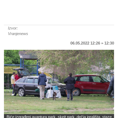
Izvor:
Vranjenews
06.05.2022 12:26 » 12:30
Biće izgrađeni avantura park, skejt park, dečja igrališta, staze