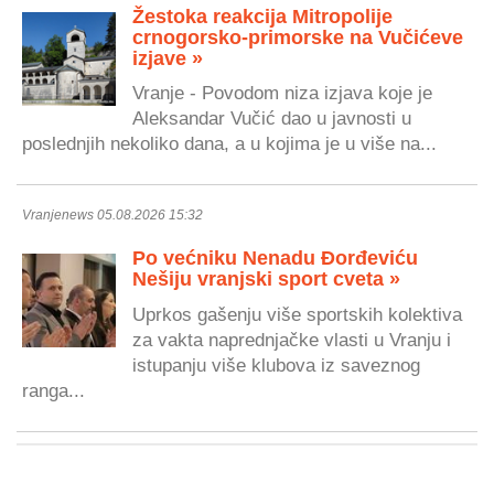
Žestoka reakcija Mitropolije
crnogorsko-primorske na Vučićeve
izjave »
Vranje - Povodom niza izjava koje je
Aleksandar Vučić dao u javnosti u
poslednjih nekoliko dana, a u kojima je u više na...
Vranjenews 05.08.2026 15:32
Po većniku Nenadu Đorđeviću
Nešiju vranjski sport cveta »
Uprkos gašenju više sportskih kolektiva
za vakta naprednjačke vlasti u Vranju i
istupanju više klubova iz saveznog
ranga...