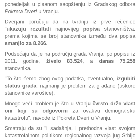
ponedeljak u pisanom saopštenju iz Gradskog odbora
Pokreta Dveri
u Vranju.
Dverjani poručuju da na tvrdnju iz prve rečenice
"
ukazuju rezultati
najnovijeg
popisa
stanovništva,
prema kojima se broj stanovnika između dva popisa
smanjio za 8.266
.
Podsećaju da je na području grada Vranja, po popisu iz
2011. godine,
živelo 83.524
, a
danas 75.258
stanovnika.
"To što ćemo zbog ovog podatka, eventualno,
izgubiti
status grada
, najmanji je problem za građane (uskoro
stanovnike varošice).
Mnogo veći problem je što u Vranj
u čvrsto drže vlast
oni koji su odgovorni
za ovakvu demografsku
katastrofu", navode iz Pokreta Dveri u Vranju.
Smatraju da su "i sadašnja, i prethodna vlast svojom
katastrofalnom politikom regionalnog razvoja jug Srbije