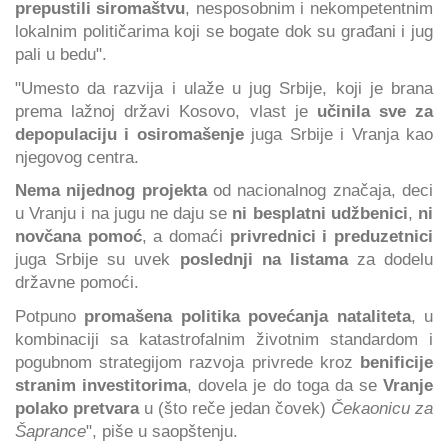
prepustili siromaštvu
, nesposobnim i nekompetentnim
lokalnim političarima koji se bogate dok su građani i jug
pali u bedu".
"Umesto da razvija i ulaže u jug Srbije, koji je brana
prema lažnoj državi Kosovo, vlast je
učinila sve za
depopulaciju i osiromašenje
juga Srbije i Vranja kao
njegovog centra.
Nema nijednog projekta
od nacionalnog značaja, deci
u Vranju i na jugu ne daju se
ni besplatni udžbenici
,
ni
novčana pomoć
, a domaći
privrednici i preduzetnici
juga Srbije su uvek
poslednji na listama
za dodelu
državne pomoći.
Potpuno
promašena politika povećanja nataliteta
, u
kombinaciji sa katastrofalnim životnim standardom i
pogubnom strategijom razvoja privrede kroz
benificije
stranim investitorima
, dovela je do toga da se
Vranje
polako pretvara
u (što reče jedan čovek)
Čekaonicu za
Šaprance
", piše u saopštenju.