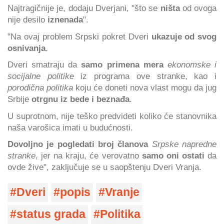
Najtragičnije je, dodaju Dverjani, "što se
ništa
od ovoga
nije desilo
iznenada
".
"Na ovaj problem Srpski pokret Dveri
ukazuje od svog
osnivanja
.
Dveri smatraju da
samo primena mera
ekonomske i
socijalne politike
iz programa ove stranke, kao i
porodična politika
koju će doneti nova vlast mogu da jug
Srbije
otrgnu iz bede i beznađa
.
U suprotnom, nije teško predvideti koliko će stanovnika
naša varošica imati u budućnosti.
Dovoljno je pogledati broj članova
Srpske napredne
stranke
, jer na kraju, će verovatno
samo oni ostati
da
ovde žive", zaključuje se u saopštenju Dveri Vranja.
Dveri
popis
Vranje
status grada
Politika