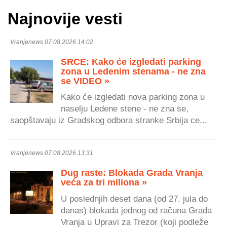
Najnovije vesti
Vranjenews 07.08.2026 14:02
SRCE: Kako će izgledati parking
zona u Ledenim stenama - ne zna
se VIDEO »
Kako će izgledati nova parking zona u
naselju Ledene stene - ne zna se,
saopštavaju iz Gradskog odbora stranke Srbija ce...
Vranjenews 07.08.2026 13:31
Dug raste: Blokada Grada Vranja
veća za tri miliona »
U poslednjih deset dana (od 27. jula do
danas) blokada jednog od računa Grada
Vranja u Upravi za Trezor (koji podleže