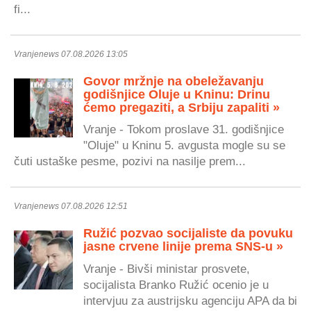
fi...
Vranjenews 07.08.2026 13:05
Govor mržnje na obeležavanju
godišnjice Oluje u Kninu: Drinu
ćemo pregaziti, a Srbiju zapaliti »
Vranje - Tokom proslave 31. godišnjice
"Oluje" u Kninu 5. avgusta mogle su se
čuti ustaške pesme, pozivi na nasilje prem...
Vranjenews 07.08.2026 12:51
Ružić pozvao socijaliste da povuku
jasne crvene linije prema SNS-u »
Vranje - Bivši ministar prosvete,
socijalista Branko Ružić ocenio je u
intervjuu za austrijsku agenciju APA da bi