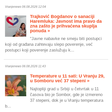
Vranjenews 06.08.2026 12:04
Trajković Bogdanov o sanaciji
Haremluka: Javnost ima pravo da
zna zašto je prihvaćena skuplja
ponuda »
"Javne nabavke ne smeju biti postupci
koji od građana zahtevaju slepo poverenje, već
postupci koji poverenje zaslužuju k...
Vranjenews 06.08.2026 11:43
Temperature u 11 sati: U Vranju 29,
u Somboru već 37 stepeni »
Najtopliji grad u Srbiji u četvrtak u 11
časova bio je Sombor, gde je izmereno
37 stepeni, dok je u Vranju temperatura
b...