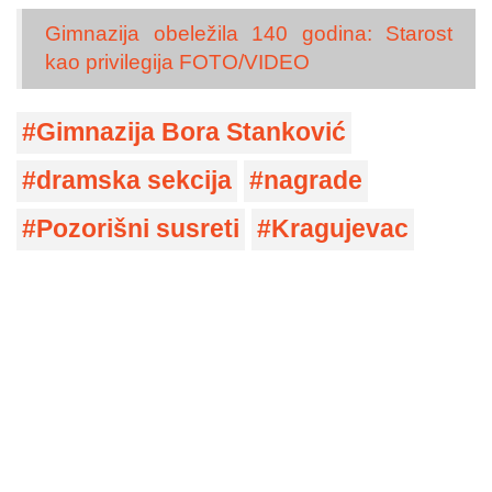
Gimnazija obeležila 140 godina: Starost
kao privilegija FOTO/VIDEO
Gimnazija Bora Stanković
dramska sekcija
nagrade
Pozorišni susreti
Kragujevac