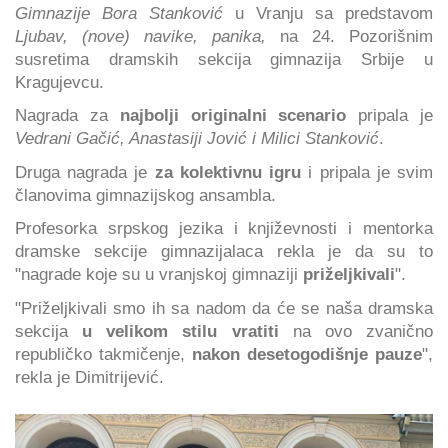
Gimnazije Bora Stanković
u Vranju sa predstavom
Ljubav, (nove) navike, panika,
na 24. Pozorišnim
susretima dramskih sekcija gimnazija Srbije u
Kragujevcu.
Nagrada za
najbolji originalni scenario
pripala je
Vedrani Gačić, Anastasiji Jović i Milici Stanković
.
Druga nagrada je
za kolektivnu igru
i pripala je svim
članovima gimnazijskog ansambla.
Profesorka srpskog jezika i književnosti i mentorka
dramske sekcije gimnazijalaca rekla je da su to
"nagrade koje su u vranjskoj gimnaziji
priželjkivali
".
"Priželjkivali smo ih sa nadom da će se naša dramska
sekcija
u velikom stilu vratiti
na ovo zvanično
republičko takmičenje,
nakon desetogodišnje pauze
",
rekla je Dimitrijević.