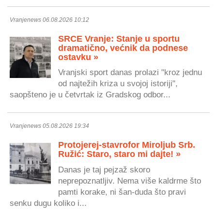
Vranjenews 06.08.2026 10:12
SRCE Vranje: Stanje u sportu
dramatično, većnik da podnese
ostavku »
Vranjski sport danas prolazi "kroz jednu
od najtežih kriza u svojoj istoriji",
saopšteno je u četvrtak iz Gradskog odbor...
Vranjenews 05.08.2026 19:34
Protojerej-stavrofor Miroljub Srb.
Ružić: Staro, staro mi dajte! »
Danas je taj pejzaž skoro
neprepoznatljiv. Nema više kaldrme što
pamti korake, ni šan-duda što pravi
senku dugu koliko i...