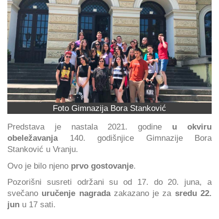
Foto Gimnazija Bora Stanković
Predstava je nastala 2021. godine
u okviru
obeležavanja
140. godišnjice Gimnazije Bora
Stanković u Vranju.
Ovo je bilo njeno
prvo gostovanje
.
Pozorišni susreti održani su od 17. do 20. juna, a
svečano
uručenje nagrada
zakazano je za
sredu 22.
jun
u 17 sati.