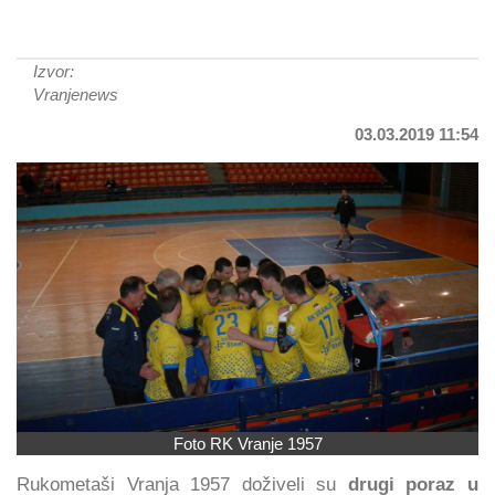
Izvor:
Vranjenews
03.03.2019 11:54
Foto RK Vranje 1957
Rukometaši Vranja 1957 doživeli su
drugi poraz u