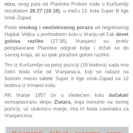
nizu
, ovog puta od Planinke Prolom vode u Kuršumliji
rezultatom
28:27 (16:16)
, u meču 13. kola Super B lige
Istok-Zapad.
Posle
visokog i neočekivanog poraza
od negotinskog
Hajduk Veljka u prethodnom kolu u Vranju od čak
devet
golova razlike
(27:36), Vranjanci su protiv
petoplasirane Planinke odigrali bolje i držali se do
samog kraja, ali su ipak poraženi golom razlike.
Tim iz Kuršumlije na petoj poziciji (16 bodova) sada ima
četiri boda više od Vranjanaca, koji se nalaze na
šestom mestu tabele Super b lige istok-Zapad sa 12
bodova iz trinaest kola.
RK Vranje 1957 će u sledećem kolu
dočakati
osmoplasiranu ekipu
Zlatara,
koja trenutno na osmoj
poziciji, uz utakmicu manje, ima tri boda zaostatka za
Vranjancima.