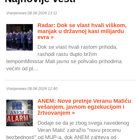
Vranjenews 08.08.2026 13:11
Radar: Dok se vlast hvali viškom,
manjak u državnoj kasi milijardu
evra »
Dok se vlast hvali rastom prihoda,
rashodi rastu duplo bržim
tempomMinistar Mali javno se pohvalio prihodima
većim od pl...
Vranjenews 08.08.2026 12:40
ANEM: Nove pretnje Veranu Matiću
vešanjem, javnom egzekucijom i
žrtvovanjem »
Dodaje se da je zbog svega navedenog
Veran Matić zatražio "novu procenu
bezbednosti" od MUP-a, dok ANEM zahteva od