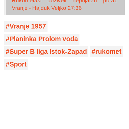
Rukometaši doživeli neprijatan poraz:
Vranje - Hajduk Veljko 27:36
Vranje 1957
Planinka Prolom voda
Super B liga Istok-Zapad
rukomet
Sport