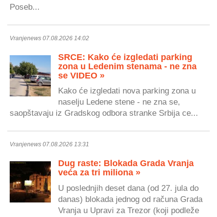
Poseb...
Vranjenews 07.08.2026 14:02
SRCE: Kako će izgledati parking
zona u Ledenim stenama - ne zna
se VIDEO »
Kako će izgledati nova parking zona u
naselju Ledene stene - ne zna se,
saopštavaju iz Gradskog odbora stranke Srbija ce...
Vranjenews 07.08.2026 13:31
Dug raste: Blokada Grada Vranja
veća za tri miliona »
U poslednjih deset dana (od 27. jula do
danas) blokada jednog od računa Grada
Vranja u Upravi za Trezor (koji podleže