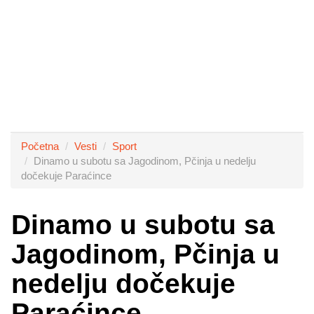
Početna
Vesti
Sport
Dinamo u subotu sa Jagodinom, Pčinja u nedelju
dočekuje Paraćince
Dinamo u subotu sa
Jagodinom, Pčinja u
nedelju dočekuje
Paraćince