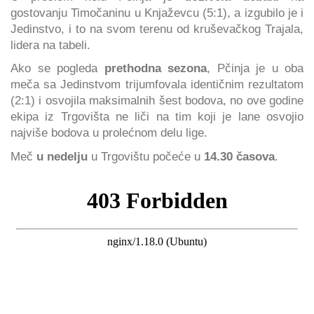
gostovanju Timočaninu u Knjaževcu (5:1), a izgubilo je i
Jedinstvo, i to na svom terenu od kruševačkog Trajala,
lidera na tabeli.
Ako se pogleda
prethodna sezona
, Pčinja je u oba
meča sa Jedinstvom trijumfovala identičnim rezultatom
(2:1) i osvojila maksimalnih šest bodova, no ove godine
ekipa iz Trgovišta ne liči na tim koji je lane osvojio
najviše bodova u prolećnom delu lige.
Meč
u nedelju
u Trgovištu počeće u
14.30 časova
.