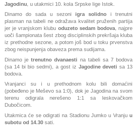
Jagodinu
, u utakmici 10. kola Srpske lige Istok.
Dinamo do sada u sezoni
igra solidno
i trenutni
plasman na tabeli ne odražava kvalitet pruženih partija
jer je vranjskom klubu
oduzeto sedam bodova
, najpre
uoči šampionata šest zbog disciplinskih prekršaja kluba
iz prethodne sezone, a potom još bod u toku prvenstva
zbog neispunjenja obaveza prema sudijama.
Dinamo je
trenutno dvanaesti
na tabeli sa 7 bodova
(sa 14 bi bio sedmi), a gost iz
Jagodine deveti
sa 13
bodova.
Vranjanci su i u prethodnom kolu bili domaćini
(pobeđeno je Meševo sa 1:0), dok je Jagodina na svom
terenu odigrala nerešeno 1:1 sa leskovačkom
Dubočicom.
Utakmica će se odigrati na Stadionu Jumko u Vranju
u
subotu od 14.30
sati.