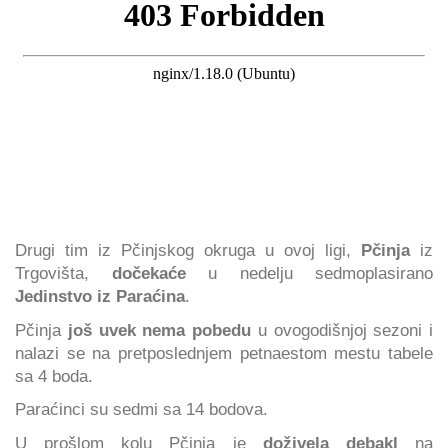
Drugi tim iz Pčinjskog okruga u ovoj ligi,
Pčinja
iz
Trgovišta,
dočekaće
u nedelju sedmoplasirano
Jedinstvo iz Paraćina
.
Pčinja
još uvek nema pobedu
u ovogodišnjoj sezoni i
nalazi se na pretposlednjem petnaestom mestu tabele
sa 4 boda.
Paraćinci su sedmi sa 14 bodova.
U prošlom kolu Pčinja je
doživela debakl
na