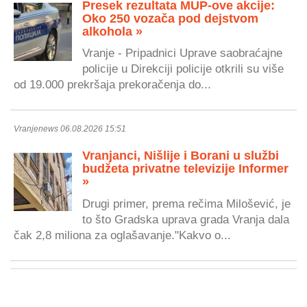
Presek rezultata MUP-ove akcije:
Oko 250 vozača pod dejstvom
alkohola »
Vranje - Pripadnici Uprave saobraćajne
policije u Direkciji policije otkrili su više
od 19.000 prekršaja prekoračenja do...
Vranjenews 06.08.2026 15:51
Vranjanci, Nišlije i Borani u službi
budžeta privatne televizije Informer
»
Drugi primer, prema rečima Milošević, je
to što Gradska uprava grada Vranja dala
čak 2,8 miliona za oglašavanje."Kakvo o...