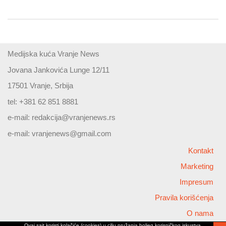
Medijska kuća Vranje News
Jovana Jankovića Lunge 12/11
17501 Vranje, Srbija
tel: +381 62 851 8881
e-mail:
redakcija@vranjenews.rs
e-mail:
vranjenews@gmail.com
Kontakt
Marketing
Impresum
Pravila korišćenja
O nama
Ovaj sajt koristi kolačiće (cookies) u cilju pružanja boljeg korisničkog iskustva,