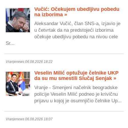
Vučić: Očekujem ubedljivu pobedu
na izborima »
Aleksandar Vučić, član SNS-a, izjavio je
u četvrtak da na predstojeći izborima
očekuje ubedljivu pobedu na nivou cele
Sr...
Vranjenews 06.08.2026 18:22
Veselin Milić optužuje čelnike UKP
da su mu smestili Slučaj Senjak »
Vranje - Smenjeni načelnik beogradske
policije Veselin Milić podneo je krivičnu
prijavu u kojoj je osumnjičio čelnike Up...
Vranjenews 06.08.2026 18:07