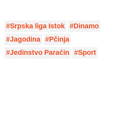
Srpska liga Istok
Dinamo
Jagodina
Pčinja
Jedinstvo Paraćin
Sport