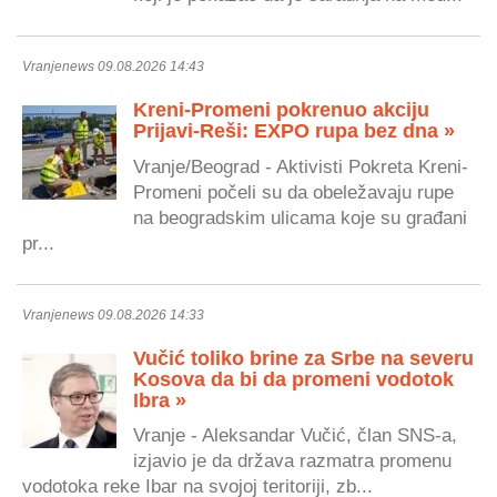
Vranjenews 09.08.2026 14:43
Kreni-Promeni pokrenuo akciju
Prijavi-Reši: EXPO rupa bez dna »
Vranje/Beograd - Aktivisti Pokreta Kreni-
Promeni počeli su da obeležavaju rupe
na beogradskim ulicama koje su građani
pr...
Vranjenews 09.08.2026 14:33
Vučić toliko brine za Srbe na severu
Kosova da bi da promeni vodotok
Ibra »
Vranje - Aleksandar Vučić, član SNS-a,
izjavio je da država razmatra promenu
vodotoka reke Ibar na svojoj teritoriji, zb...