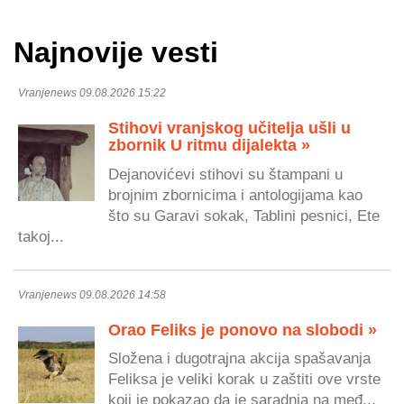
Najnovije vesti
Vranjenews 09.08.2026 15:22
Stihovi vranjskog učitelja ušli u
zbornik U ritmu dijalekta »
Dejanovićevi stihovi su štampani u
brojnim zbornicima i antologijama kao
što su Garavi sokak, Tablini pesnici, Ete
takoj...
Vranjenews 09.08.2026 14:58
Orao Feliks je ponovo na slobodi »
Složena i dugotrajna akcija spašavanja
Feliksa je veliki korak u zaštiti ove vrste
koji je pokazao da je saradnja na međ...