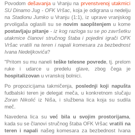
Povodom
dešavanja
u Vranju na
prvenstvenoj utakmici
SU Dinamo Jug - OFK Vršac
, koja je odigrana u nedelju
na
Stadionu Jumko
u Vranju (1:1), iz uprave vranjskog
prvoligaša oglasili su se
novim saopštenjem
u kome
postavljaju pitanje
-
iz kog razloga su se po završetku
utakmice članovi stručnog štaba i pojedini igrači OFK
Vršac vratili na teren i napali komesara za bezbednost
Ivana Nedeljkovića
?
"Pritom su mu naneli
teške telesne povrede
, tj. prelom
ruke i udarce u predelu glave, zbog čega je
hospitalizovan
u vranskoj bolnici.
Po propozicijama takmičenja,
poslednji koji napušta
fudbalski teren je delegat meča, u konkretnom slučaju
Zoran Nikolić
iz Niša, i službena lica koja su sudila
meč.
Navedena lica su
već bila u svojim prostorijama
,
kada su se članovi stručnog štaba OFK Vršac
vratili na
teren i napali
našeg komesara za bezbednost Ivana