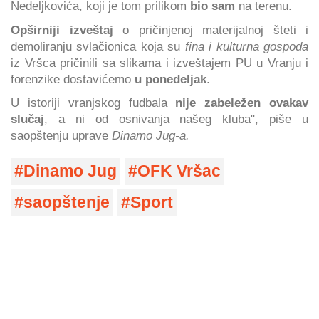
Nedeljkovića, koji je tom prilikom
bio sam
na terenu.
Opširniji izveštaj
o pričinjenoj materijalnoj šteti i
demoliranju svlačionica koja su
fina i kulturna gospoda
iz Vršca pričinili sa slikama i izveštajem PU u Vranju i
forenzike dostavićemo
u ponedeljak
.
U istoriji vranjskog fudbala
nije zabeležen ovakav
slučaj
, a ni od osnivanja našeg kluba", piše u
saopštenju uprave
Dinamo Jug-a.
Dinamo Jug
OFK Vršac
saopštenje
Sport