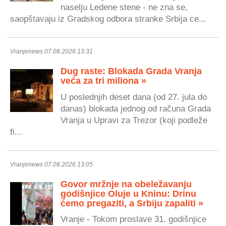
naselju Ledene stene - ne zna se,
saopštavaju iz Gradskog odbora stranke Srbija ce...
Vranjenews 07.08.2026 13:31
Dug raste: Blokada Grada Vranja
veća za tri miliona »
U poslednjih deset dana (od 27. jula do
danas) blokada jednog od računa Grada
Vranja u Upravi za Trezor (koji podleže
fi...
Vranjenews 07.08.2026 13:05
Govor mržnje na obeležavanju
godišnjice Oluje u Kninu: Drinu
ćemo pregaziti, a Srbiju zapaliti »
Vranje - Tokom proslave 31. godišnjice