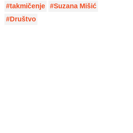
takmičenje
Suzana Mišić
Društvo