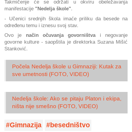
Takmičenje će se održati u okviru obeležavanja
manifestacije
"Nedelja škole"
.
- Učenici srednjih škola imaće priliku da besede na
određenu temu i iznesu svoj stav.
Ovo je
način očuvanja govorništva
i negovanje
govorne kulture - saopštila je direktorka Suzana Mišić
Stanković.
Počela Nedelja škole u Gimnaziji: Kutak za
sve umetnosti (FOTO, VIDEO)
Nedelja škole: Ako se pitaju Platon i ekipa,
ništa nije smešno (FOTO, VIDEO)
Gimnazija
besedništvo