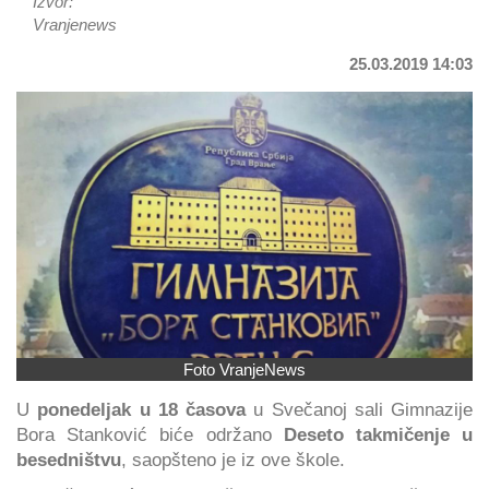
Izvor:
Vranjenews
25.03.2019 14:03
Foto VranjeNews
U
ponedeljak u 18 časova
u Svečanoj sali Gimnazije
Bora Stanković biće održano
Deseto takmičenje u
besedništvu
, saopšteno je iz ove škole.