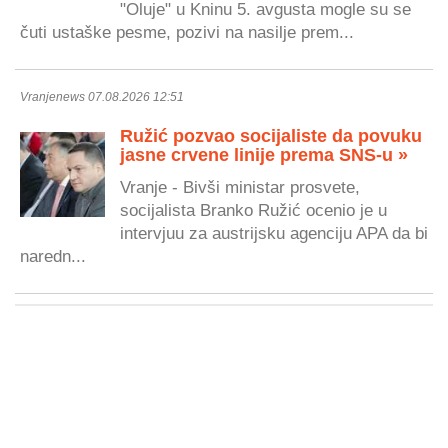
"Oluje" u Kninu 5. avgusta mogle su se
čuti ustaške pesme, pozivi na nasilje prem...
Vranjenews 07.08.2026 12:51
Ružić pozvao socijaliste da povuku
jasne crvene linije prema SNS-u »
Vranje - Bivši ministar prosvete,
socijalista Branko Ružić ocenio je u
intervjuu za austrijsku agenciju APA da bi
naredn...