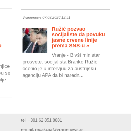
Vranjenews 07.08.2026 12:51
Ružić pozvao
socijaliste da povuku
jasne crvene linije
o
prema SNS-u »
Vranje - Bivši ministar
prosvete, socijalista Branko Ružić
njice
ocenio je u intervjuu za austrijsku
su se
agenciju APA da bi naredn...
lje
tel: +381 62 851 8881
e-mail:
redakcija@vranjenews.rs