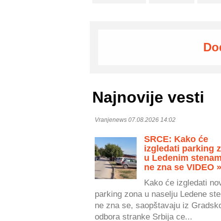
Do
Najnovije vesti
Vranjenews 07.08.2026 14:02
SRCE: Kako će
izgledati parking 
u Ledenim stenam
ne zna se VIDEO 
Kako će izgledati no
parking zona u naselju Ledene ste
ne zna se, saopštavaju iz Gradsk
odbora stranke Srbija ce...