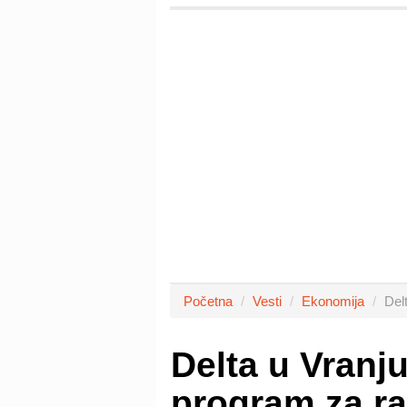
Početna
Vesti
Ekonomija
Del
Delta u Vranju
program za raz