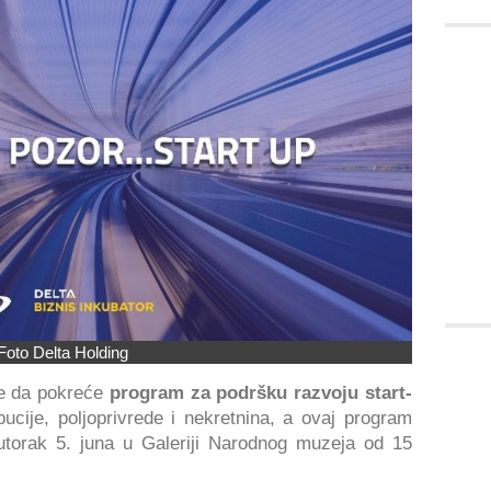
Foto Delta Holding
je da pokreće
program za podršku razvoju start-
ibucije, poljoprivrede i nekretnina, a ovaj program
utorak 5. juna u Galeriji Narodnog muzeja od 15