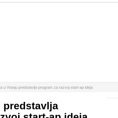
ta u Vranju predstavlja program za razvoj start-ap ideja
 predstavlja
voj start-ap ideja