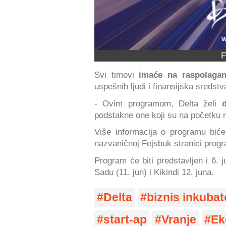
F
Svi timovi
imaće na raspolagan
uspešnih ljudi i finansijska sredstv
- Ovim programom, Delta želi
podstakne one koji su na početku rea
Više informacija o programu biće
nazvaničnoj Fejsbuk stranici prog
Program će biti predstavljen i 6.
Sadu (11. jun) i Kikindi 12. juna.
Delta
biznis inkubat
start-ap
Vranje
Ek