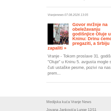
Vranjenews 07.08.2026 13:05
Govor mržnje na
obeležavanju
godišnjice Oluje u
Kninu: Drinu ćem
pregaziti, a Srbiju
zapaliti »
Vranje - Tokom proslave 31. godiš
"Oluje" u Kninu 5. avgusta mogle 
čuti ustaške pesme, pozivi na nasi
prem...
Medijska kuća Vranje News
Jovana Jankovića Lunge 12/11