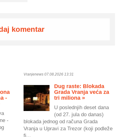
daj komentar
Vranjenews 07.08.2026 13:31
Dug raste: Blokada
zona
Grada Vranja veća za
a -
tri miliona »
»
U poslednjih deset dana
va
(od 27. jula do danas)
ne -
blokada jednog od računa Grada
og
Vranja u Upravi za Trezor (koji podleže
fi...