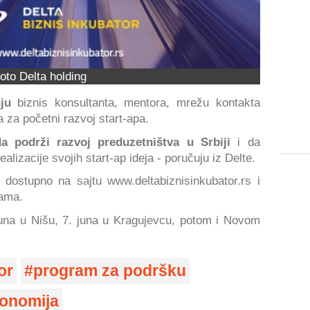
oto Delta holding
ju
biznis konsultanta, mentora, mrežu kontakta
a za početni razvoj start-apa.
da podrži razvoj preduzetništva u Srbiji
i da
lizacije svojih start-ap ideja - poručuju iz Delte.
 dostupno na sajtu www.deltabiznisinkubator.rs i
rama.
 juna u Nišu, 7. juna u Kragujevcu, potom i Novom
or
program za podršku
onomija