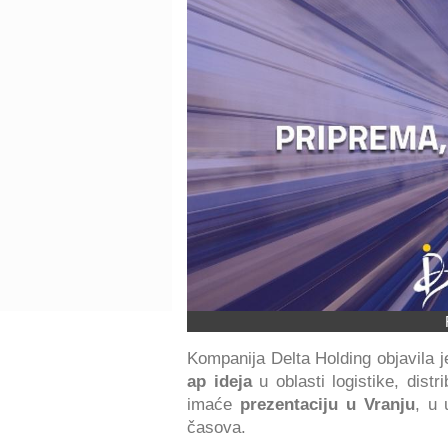
Kompanija Delta Holding objavila 
ap ideja
u oblasti logistike, distr
imaće
prezentaciju u Vranju
, u 
časova.