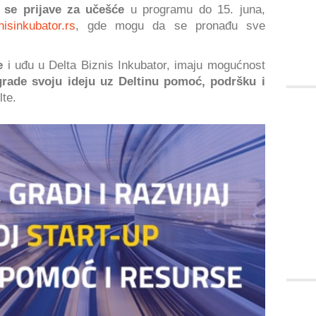
se prijave za učešće
u programu do 15. juna,
isinkubator.rs
, gde mogu da se pronađu sve
e
i uđu u Delta Biznis Inkubator, imaju mogućnost
 grade svoju ideju uz Deltinu pomoć, podršku i
te.