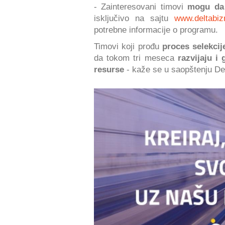
- Zainteresovani timovi
mogu da 
isključivo na sajtu
www.deltabizn
potrebne informacije o programu.
Timovi koji prođu
proces selekcij
da tokom tri meseca
razvijaju i
resurse
- kaže se u saopštenju Del