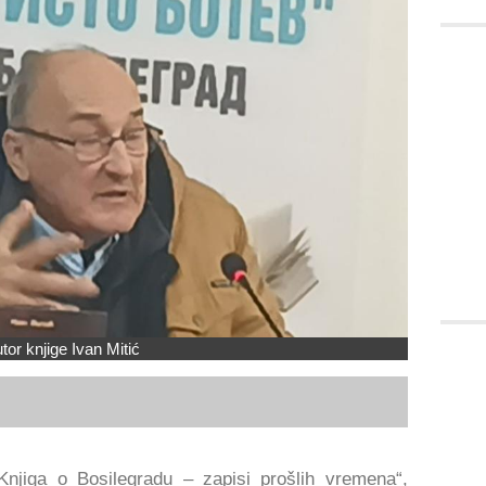
tor knjige Ivan Mitić
Knjiga o Bosilegradu – zapisi prošlih vremena“,