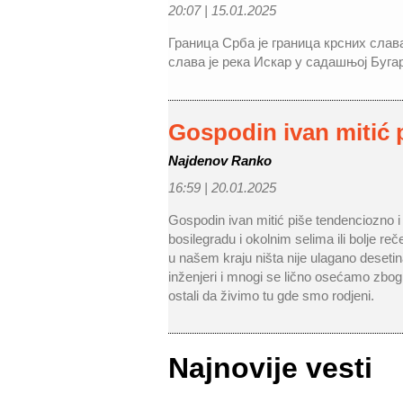
20:07 |
15.01.2025
Граница Срба је граница крсних слав
слава је река Искар у садашњој Бугар
Gospodin ivan mitić 
Najdenov Ranko
16:59 |
20.01.2025
Gospodin ivan mitić piše tendenciozno i
bosilegradu i okolnim selima ili bolje reč
u našem kraju ništa nije ulagano desetin
inženjeri i mnogi se lično osećamo zbog
ostali da živimo tu gde smo rodjeni.
Najnovije vesti