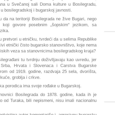
žana u Svečanoj sali Doma kulture u Bosilegradu,
 u bosilegradskoj i bugarskoj javnosti.
da na teritoriji Bosilegrada ne žive Bugari, nego
, koji govore posebnim „šopskim“ jezikom, sa
zika.
pretvori u etničku, tvrdeći da u selima Republike
vi etnički čisto bugarsko stanovništvo, koje nema
 bliskih veza sa stanovnicima bosilegradskog kraja?
ilegrađani tu tvrdnju doživlljavaju kao uvredu, jer
 Srba, Hrvata i Slovenaca i Carstva Bugarske
om od 1919. godine, razdvaja 25 sela, dvorišta,
kuće, groblja i crkve.
ka porodica ima svoje rođake u Bugarskoj.
novnici Bosilegrada do 1878. godine, kada ih je
 od Turaka, bili nepismeni, nisu imali nacionalnu
 poluistina autor komentariše i „agresivnu bugarsku