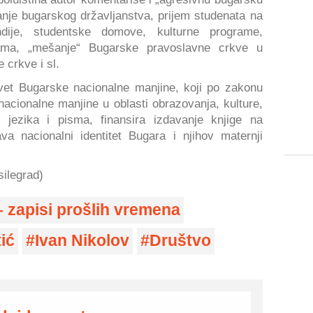
anje bugarskog državljanstva, prijem studenata na
endije, studentske domove, kulturne programe,
cama, „mešanje“ Bugarske pravoslavne crkve u
 crkve i sl.
vet Bugarske nacionalne manjine, koji po zakonu
acionalne manjine u oblasti obrazovanja, kulture,
e jezika i pisma, finansira izdavanje knjige na
a nacionalni identitet Bugara i njihov maternji
silegrad)
– zapisi prošlih vremena
tić
Ivan Nikolov
Društvo