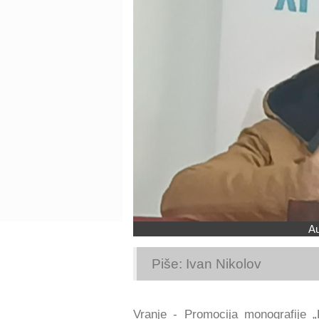
Au
Piše: Ivan Nikolov
Vranje - Promocija monografije „