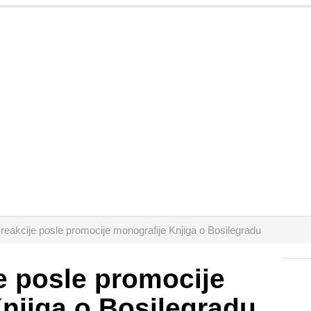
reakcije posle promocije monografije Knjiga o Bosilegradu
e posle promocije
njiga o Bosilegradu