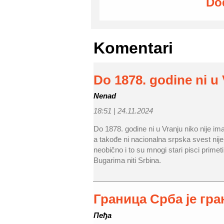
Do
Komentari
Do 1878. godine ni u
Nenad
18:51 |
24.11.2024
Do 1878. godine ni u Vranju niko nije im
a takođe ni nacionalna srpska svest nije b
neobično i to su mnogi stari pisci primeti
Bugarima niti Srbina.
Граница Срба је гр
Пеђа