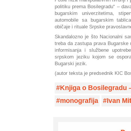
politiku prema Bosilegradu“ – dav
bugarskim univerzitetima, stip
automobile sa bugarskim tabli
običaje i rituale Srpske pravoslavne
Skandalozno je što Nacionalni sa
treba da zastupa prava Bugarske n
informisanja i službene upotreb
srpskom jeziku kojom se osporav
Bugarski jezik.
(autor teksta je predsednik KIC Bo
Knjiga o Bosilegradu 
monografija
Ivan Mi