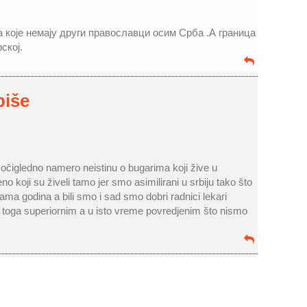
а које немају други православци осим Срба .А граница
ској.
piše
 očigledno namero neistinu o bugarima koji žive u
eno koji su živeli tamo jer smo asimilirani u srbiju tako što
ama godina a bili smo i sad smo dobri radnici lekari
 toga superiornim a u isto vreme povredjenim što nismo