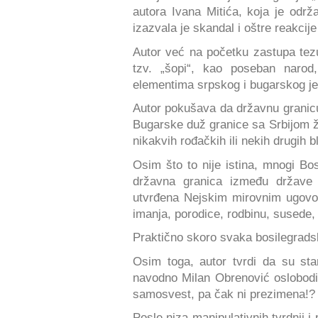
autora Ivana Mitića, koja je odr
izazvala je skandal i oštre reakcije
Autor već na početku zastupa tezu 
tzv. „šopi“, kao poseban narod
elementima srpskog i bugarskog je
Autor pokušava da državnu granicu 
Bugarske duž granice sa Srbijom ži
nikakvih rođačkih ili nekih drugih
Osim što to nije istina, mnogi Bos
državna granica između države
utvrđena Nejskim mirovnim ugovor
imanja, porodice, rodbinu, susede, 
Praktično skoro svaka bosilegrads
Osim toga, autor tvrdi da su sta
navodno Milan Obrenović oslobodio
samosvest, pa čak ni prezimena!?
Posle niza manipulativnih tvrdnji i