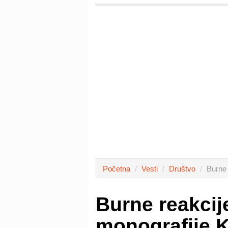
Početna
Vesti
Društvo
Burne 
Burne reakcij
monografije K