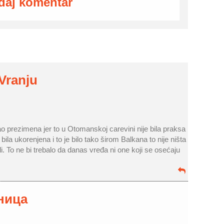
daj komentar
 Vranju
ao prezimena jer to u Otomanskoj carevini nije bila praksa
ila ukorenjena i to je bilo tako širom Balkana to nije ništa
li. To ne bi trebalo da danas vređa ni one koji se osećaju
аница