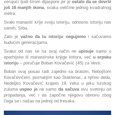
verujući ljudi širom dijaspore jer je
ostalo da se dovrši
još 16 manjih ikona
, svaka veličine jednog kvadratnog
metra.
Svaki manastir krije svoju istoriju, odnosno istoriju nas
samih, Srba.
Zato je
važno da tu istoriju negujemo
i sačuvamo
budućim generacijama.
Svako od nas se na ovaj način ne
upisuje
samo u
eparhijske ili manastirske knjige ktitora, već
u srpsku
istoriju
– poručuje Boban Kovačević (45) za Vesti.
Boban ovaj posao radi zajedno sa bratom, Nebojšom
Kovačevićem, poznatijim kao Staklenac, a njihov deda,
Nedeljko Kovačević krajem 19. veka u jeku turskog
zuluma
uspeo je
ne samo
da sačuva
ovu svetinju od
propadanja, već i da započne njegovu obnovu zbog
čega se i našao na jednoj od fresaka.