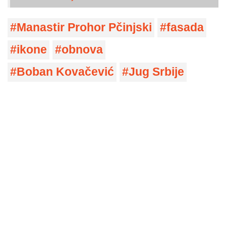
Manastir Prohor Pčinjski
fasada
ikone
obnova
Boban Kovačević
Jug Srbije