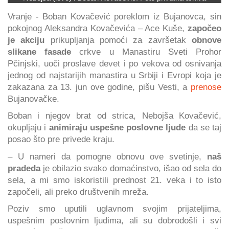
Vranje - Boban Kovačević poreklom iz Bujanovca, sin
pokojnog Aleksandra Kovačevića – Ace Kuše,
započeo
je akciju
prikupljanja pomoći za završetak
obnove
slikane fasade
crkve u Manastiru Sveti Prohor
Pčinjski, uoči proslave devet i po vekova od osnivanja
jednog od najstarijih manastira u Srbiji i Evropi koja je
zakazana za 13. jun ove godine, pišu Vesti, a
prenose
Bujanovačke.
Boban i njegov brat od strica, Nebojša Kovačević,
okupljaju i
animiraju uspešne poslovne ljude
da se taj
posao što pre privede kraju.
– U nameri da pomogne obnovu ove svetinje,
naš
pradeda
je obilazio svako domaćinstvo, išao od sela do
sela, a mi smo iskoristili prednost 21. veka i to isto
započeli, ali preko društvenih mreža.
Poziv smo uputili uglavnom svojim prijateljima,
uspešnim poslovnim ljudima, ali su dobrodošli i svi