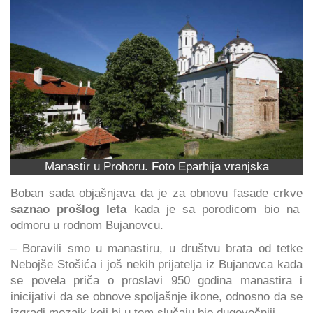
Manastir u Prohoru. Foto Eparhija vranjska
Boban sada objašnjava da je za obnovu fasade crkve
saznao prošlog leta
kada je sa porodicom bio na
odmoru u rodnom Bujanovcu.
– Boravili smo u manastiru, u društvu brata od tetke
Nebojše Stošića i još nekih prijatelja iz Bujanovca kada
se povela priča o proslavi 950 godina manastira i
inicijativi da se obnove spoljašnje ikone, odnosno da se
izgradi mozaik koji bi u tom slučaju bio dugovečniji.