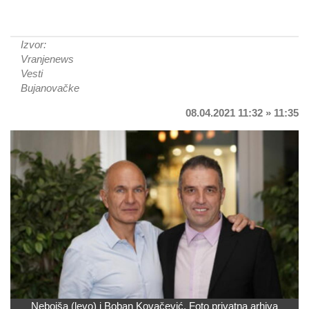
Izvor:
Vranjenews
Vesti
Bujanovačke
08.04.2021 11:32 » 11:35
Nebojša (levo) i Boban Kovačević. Foto privatna arhiva