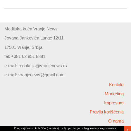
Medijska kuća Vranje News
Jovana Jankovića Lunge 12/11
17501 Vranje, Srbija
tel: +381 62 851 8881
e-mail:
redakcija@vranjenews.rs
e-mail:
vranjenews@gmail.com
Kontakt
Marketing
Impresum
Pravila korišćenja
O nama
Ovaj sajt koristi kolačiće (cookies) u cilju pružanja boljeg korisničkog iskustva,
X