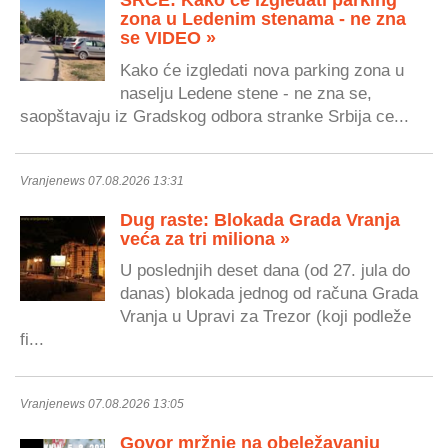
SRCE: Kako će izgledati parking
zona u Ledenim stenama - ne zna
se VIDEO »
Kako će izgledati nova parking zona u
naselju Ledene stene - ne zna se,
saopštavaju iz Gradskog odbora stranke Srbija ce...
Vranjenews 07.08.2026 13:31
Dug raste: Blokada Grada Vranja
veća za tri miliona »
U poslednjih deset dana (od 27. jula do
danas) blokada jednog od računa Grada
Vranja u Upravi za Trezor (koji podleže
fi...
Vranjenews 07.08.2026 13:05
Govor mržnje na obeležavanju