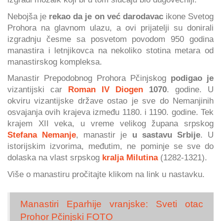
Nebojša je
rekao da je on već darodavac
ikone Svetog
Prohora na glavnom ulazu, a ovi prijatelji su donirali
izgradnju česme sa posvetom povodom 950 godina
manastira i letnjikovca na nekoliko stotina metara od
manastirskog kompleksa.
Manastir Prepodobnog Prohora Pčinjskog
podigao je
vizantijski car
Roman IV Diogen
1070
. godine. U
okviru vizantijske države ostao je sve do Nemanjinih
osvajanja ovih krajeva između 1180. i 1190. godine. Tek
krajem XII veka, u vreme velikog župana srpskog
Stefana Nemanje
, manastir je
u sastavu Srbije
. U
istorijskim izvorima, međutim, ne pominje se sve do
dolaska na vlast srpskog
kralja Milutina
(1282-1321).
Više o manastiru pročitajte klikom na link u nastavku.
Manastiri Eparhije vranjske: Sveti otac
Prohor Pčinjski FOTO