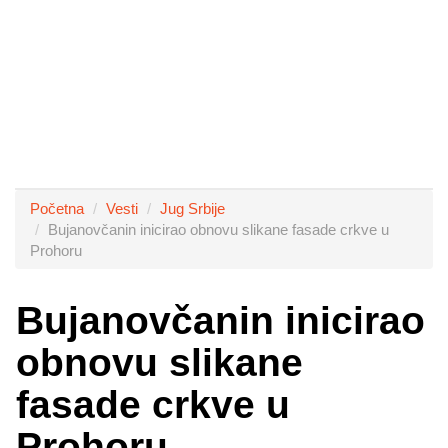
Početna
Vesti
Jug Srbije
Bujanovčanin inicirao obnovu slikane fasade crkve u
Prohoru
Bujanovčanin inicirao
obnovu slikane
fasade crkve u
Prohoru