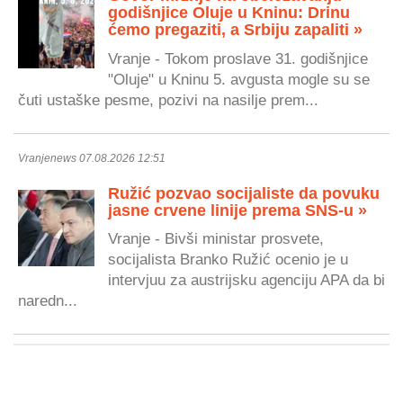
godišnjice Oluje u Kninu: Drinu
ćemo pregaziti, a Srbiju zapaliti »
Vranje - Tokom proslave 31. godišnjice
"Oluje" u Kninu 5. avgusta mogle su se
čuti ustaške pesme, pozivi na nasilje prem...
Vranjenews 07.08.2026 12:51
Ružić pozvao socijaliste da povuku
jasne crvene linije prema SNS-u »
Vranje - Bivši ministar prosvete,
socijalista Branko Ružić ocenio je u
intervjuu za austrijsku agenciju APA da bi
naredn...