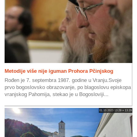
Metodije više nije iguman Prohora Pčinjskog
Rođen je 7. septembra 1987. godine u Vranju.Svoje
prvo bogoslovsko obrazovanje, po blagoslovu episkopa
vranjskog Pahomija, stekao je u Bogosloviji...
01.10.2023 13:29 » 13:29