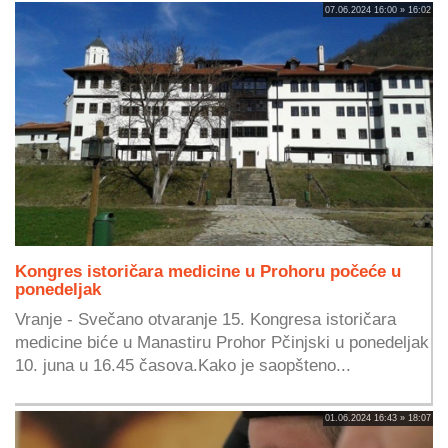
07.06.2024 16:00 » 16:02
Kongres istoričara medicine u Prohoru počeće u
ponedeljak
Vranje - Svečano otvaranje 15. Kongresa istoričara
medicine biće u Manastiru Prohor Pčinjski u ponedeljak
10. juna u 16.45 časova.Kako je saopšteno...
01.06.2024 16:43 » 18:07