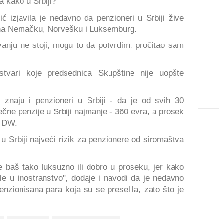
 kako u Srbiji?
 izjavila je nedavno da penzioneri u Srbiji žive
u na Nemačku, Norvešku i Luksemburg.
ivanju ne stoji, mogu to da potvrdim, pročitao sam
stvari koje predsednica Skupštine nije uopšte
 znaju i penzioneri u Srbiji - da je od svih 30
ečne penzije u Srbiji najmanje - 360 evra, a prosek
r DW.
 u Srbiji najveći rizik za penzionere od siromaštva
 baš tako luksuzno ili dobro u proseku, jer kako
le u inostranstvo", dodaje i navodi da je nedavno
penzionisana para koja su se preselila, zato što je