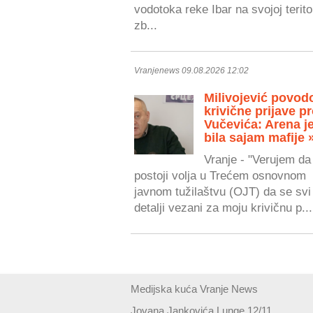
vodotoka reke Ibar na svojoj teritor
zb...
Vranjenews 09.08.2026 12:02
Milivojević povo
krivične prijave pr
Vučevića: Arena j
bila sajam mafije 
Vranje - "Verujem da
postoji volja u Trećem osnovnom
javnom tužilaštvu (OJT) da se svi
detalji vezani za moju krivičnu p...
Medijska kuća Vranje News
Jovana Jankovića Lunge 12/11