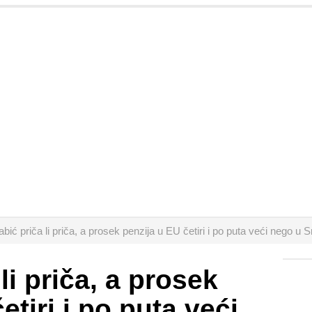
bić priča li priča, a prosek penzija u EU četiri i po puta veći nego u Sr
li priča, a prosek
etiri i po puta veći