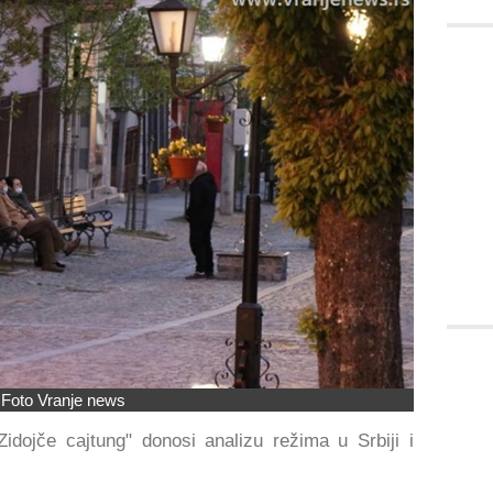
Foto Vranje news
Zidojče cajtung" donosi analizu režima u Srbiji i