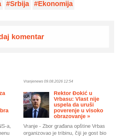
a
Srbija
Ekonomija
daj komentar
Vranjenews 09.08.2026 12:54
 za
Rektor Đokić u
Vrbasu: Vlast nije
uspela da uruši
Ibra
poverenje u visoko
obrazovanje »
NS-a,
Vranje - Zbor građana opštine Vrbas
menu
organizovao je tribinu, čiji je gost bio