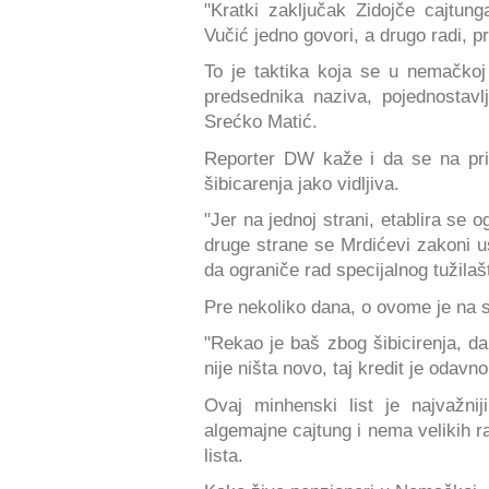
"Kratki zaključak Zidojče cajtung
Vučić jedno govori, a drugo radi, p
To je taktika koja se u nemačko
predsednika naziva, pojednostavl
Srećko Matić.
Reporter DW kaže i da se na pri
šibicarenja jako vidljiva.
"Jer na jednoj strani, etablira se 
druge strane se Mrdićevi zakoni usva
da ograniče rad specijalnog tužilaš
Pre nekoliko dana, o ovome je na s
"Rekao je baš zbog šibicirenja, da
nije ništa novo, taj kredit je odavno
Ovaj minhenski list je najvažnij
algemajne cajtung i nema velikih ra
lista.