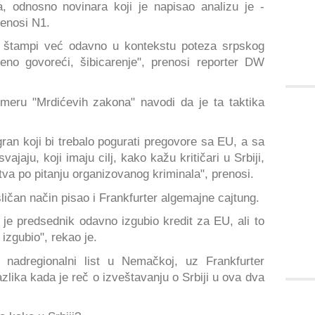
a, odnosno novinara koji je napisao analizu je -
renosi N1.
j štampi već odavno u kontekstu poteza srpskog
jeno govoreći, šibicarenje", prenosi reporter DW
meru "Mrdićevih zakona" navodi da je ta taktika
ogran koji bi trebalo pogurati pregovore sa EU, a sa
jaju, koji imaju cilj, kako kažu kritičari u Srbiji,
tva po pitanju organizovanog kriminala", prenosi.
ličan način pisao i Frankfurter algemajne cajtung.
 je predsednik odavno izgubio kredit za EU, ali to
 izgubio", rekao je.
i nadregionalni list u Nemačkoj, uz Frankfurter
zlika kada je reč o izveštavanju o Srbiji u ova dva