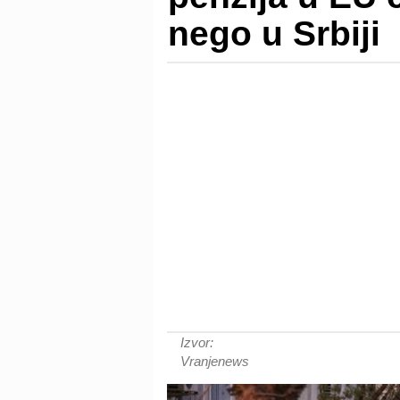
nego u Srbiji
Izvor:
Vranjenews