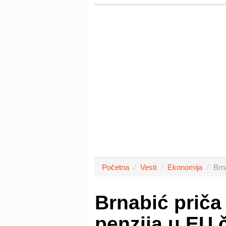
Početna
Vesti
Ekonomija
Brna
Brnabić priča 
penzija u EU č