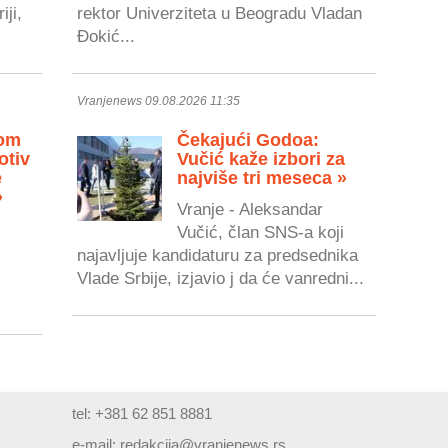
iji,
rektor Univerziteta u Beogradu Vladan
Đokić...
Vranjenews 09.08.2026 11:35
dom
Čekajući Godoa:
otiv
Vučić kaže izbori za
e
najviše tri meseca »
»
Vranje - Aleksandar
Vučić, član SNS-a koji
najavljuje kandidaturu za predsednika
Vlade Srbije, izjavio j da će vanredni...
tel: +381 62 851 8881
e-mail:
redakcija@vranjenews.rs