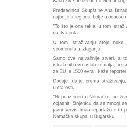
Kako žive penzioneri u Nemačkoj, a
Predsednica Skupštine Ana Brnabić
najbolje u regionu, bolje u odnos
"To što je ona rekla, u tom istraž
ga dva puta.
U tom istraživanju stoje neke 
spomenula u izlaganju.
Samo dve najvažnije stvari, a to
istraženih evropskih zemalja, pros
za EU je 1500 evra", kaže reporte
Dodaje i da je, prema istraživanju,
u starosti.
"Ni penzioneri u Nemačkoj ne žive
objasniti činjenicu da se mnogi se
javni servis imao reportažu o tri 
Nemačka skupa, u Bugarsku.