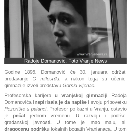
Radoje Domanović. Foto Vranje News
Godine 1896. Domanović će 30. januara održati
predavanje
O milosrđu
, a nakon toga su učenici
gimnazije izveli predstavu
Gorski vijenac
.
Profesorska karijera
u vranjskoj gimnaziji
Radoja
Domanovića
inspirisala je da napiše
i svoju pripovetku
Pozorište u palanci
. Profesor po kazni u Vranju, ostavio
je
pečat
jednom vremenu. U razvoju i podršci
građanskoj javnosti. U tome je imao malu, ali
dragocenu podršku
lokalnih bogatih Vranjanaca. U tom