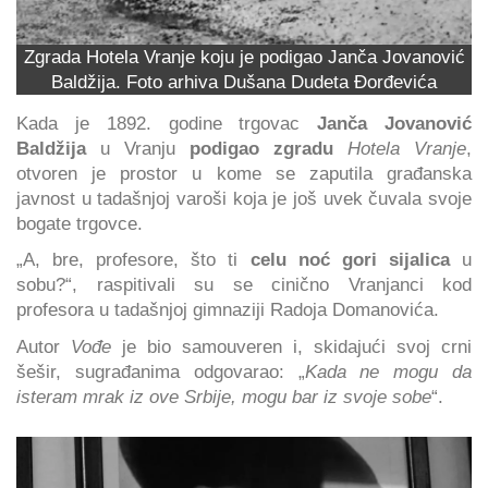
Zgrada Hotela Vranje koju je podigao Janča Jovanović
Baldžija. Foto arhiva Dušana Dudeta Đorđevića
Kada je 1892. godine trgovac
Janča Jovanović
Baldžija
u Vranju
podigao zgradu
Hotela Vranje
,
otvoren je prostor u kome se zaputila građanska
javnost u tadašnjoj varoši koja je još uvek čuvala svoje
bogate trgovce.
„A, bre, profesore, što ti
celu noć gori sijalica
u
sobu?“, raspitivali su se cinično Vranjanci kod
profesora u tadašnjoj gimnaziji Radoja Domanovića.
Autor
Vođe
je bio samouveren i, skidajući svoj crni
šešir, sugrađanima odgovarao: „
Kada ne mogu da
isteram mrak iz ove Srbije, mogu bar iz svoje sobe
“.