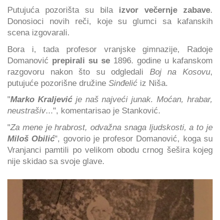
Putujuća pozorišta su bila
izvor večernje zabave
.
Donosioci novih reči, koje su glumci sa kafanskih
scena izgovarali.
Bora i, tada profesor vranjske gimnazije, Radoje
Domanović
prepirali su se
1896. godine u kafanskom
razgovoru nakon što su odgledali
Boj na Kosovu
,
putujuće pozorišne družine
Sinđelić
iz Niša.
"
Marko Kraljević
je naš najveći junak. Moćan, hrabar,
neustrašiv
...", komentarisao je Stanković.
"
Za mene je hrabrost, odvažna snaga ljudskosti, a to je
Miloš Obilić
", govorio je profesor Domanović, koga su
Vranjanci pamtili po velikom obodu crnog šešira kojeg
nije skidao sa svoje glave.