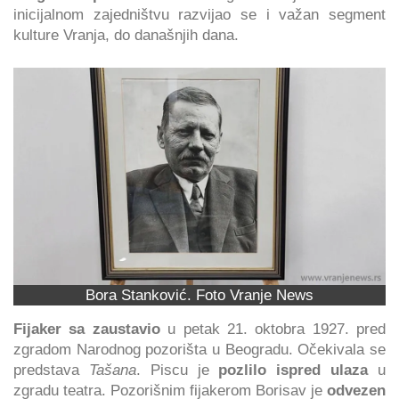
inicijalnom zajedništvu razvijao se i važan segment
kulture Vranja, do današnjih dana.
Bora Stanković. Foto Vranje News
Fijaker sa zaustavio
u petak 21. oktobra 1927. pred
zgradom Narodnog pozorišta u Beogradu. Očekivala se
predstava
Tašana
. Piscu je
pozlilo ispred ulaza
u
zgradu teatra. Pozorišnim fijakerom Borisav je
odvezen