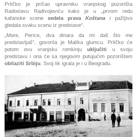
Prličko je pričao upravniku vranjskog pozorišta
Radoslavu Radivojeviću kako je u „prvom redu
kafanske scene
sedela prava
Koštana
i pažljivo
gledala svaku scenu iz predstave“.
„More, Perice, dva dinara da mi daš što me
predstavljaš“, govorila je Malika glumcu. Prličko će
potom ovu vranjsku romkinju
uključiti
u svoju
predstavu i ona će sa njegovim putujućim pozorištem
obilaziti Srbiju
. Svoj lik igrala je i u Beogradu.