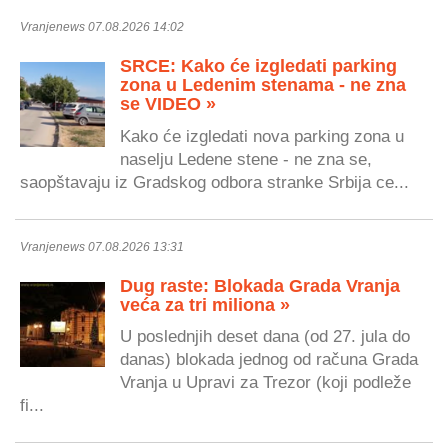
Vranjenews 07.08.2026 14:02
SRCE: Kako će izgledati parking
zona u Ledenim stenama - ne zna
se VIDEO »
Kako će izgledati nova parking zona u
naselju Ledene stene - ne zna se,
saopštavaju iz Gradskog odbora stranke Srbija ce...
Vranjenews 07.08.2026 13:31
Dug raste: Blokada Grada Vranja
veća za tri miliona »
U poslednjih deset dana (od 27. jula do
danas) blokada jednog od računa Grada
Vranja u Upravi za Trezor (koji podleže
fi...