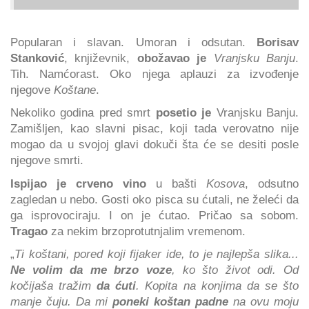
Popularan i slavan. Umoran i odsutan.
Borisav
Stanković
, književnik,
obožavao je
Vranjsku Banju
.
Tih. Namćorast. Oko njega aplauzi za izvođenje
njegove
Koštane
.
Nekoliko godina pred smrt
posetio je
Vranjsku Banju.
Zamišljen, kao slavni pisac, koji tada verovatno nije
mogao da u svojoj glavi dokuči šta će se desiti posle
njegove smrti.
Ispijao je crveno vino
u bašti
Kosova
, odsutno
zagledan u nebo. Gosti oko pisca su ćutali, ne želeći da
ga isprovociraju. I on je ćutao. Pričao sa sobom.
Tragao
za nekim brzoprotutnjalim vremenom.
„
Ti koštani, pored koji fijaker ide, to je najlepša slika...
Ne volim da me brzo voze
, ko što život odi. Od
kočijaša tražim
da ćuti
. Kopita na konjima da se što
manje čuju. Da mi
poneki koštan padne
na ovu moju