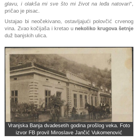
glavu, i olakša mi sve što mi život na leđa natovari
“,
pričao je pisac.
Ustajao bi neočekivano, ostavljajući polovčić crvenog
vina. Zvao kočijaša i kretao u
nekoliko krugova šetnje
duž banjskih ulica.
Vranjska Banja dvadesetih godina prošlog veka. Foto
izvor FB provil Miroslave Jančić Vukomenović