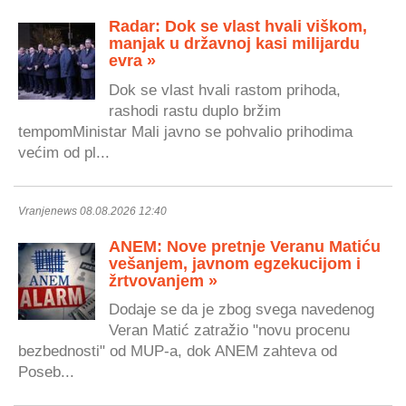
Radar: Dok se vlast hvali viškom,
manjak u državnoj kasi milijardu
evra »
Dok se vlast hvali rastom prihoda,
rashodi rastu duplo bržim
tempomMinistar Mali javno se pohvalio prihodima
većim od pl...
Vranjenews 08.08.2026 12:40
ANEM: Nove pretnje Veranu Matiću
vešanjem, javnom egzekucijom i
žrtvovanjem »
Dodaje se da je zbog svega navedenog
Veran Matić zatražio "novu procenu
bezbednosti" od MUP-a, dok ANEM zahteva od
Poseb...