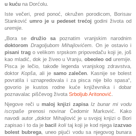
u kuću
na Dorćolu.
Iste večeri, pred ponoć, okružen porodicom, Borisav
Stanković
umro je u pedeset trećoj
godini života od
uremije
.
„Bora se
družio sa
poznatim vranjskim narodnim
doktorom
Dragoljubom Mihajlovićem
. On je ostavio i
pisani trag
o velikom srpskom pripovedaču koji je, još
kao mladić, dok je živeo u Vranju,
obeoleo od
uremije
.
Pisca je lečio, takođe legenda vranjskog zdravstva,
doktor
Kopša
, ali je
samo zalečen
. Kasnije se bolest
povratila i uznapredovala i za pisca nije bilo spasa“,
govorio je kustos rodne kuće književnika i dobar
poznavalac piščevog života
Srboljub Aritonović
.
Njegove reči u
maloj knjizi zapisa
Iz bunar mi vodu
iscrpaše
prenosi novinar Čedomir Marković. Kako
navodi autor „doktor Mihajlović je u svojoj knjizi o Bori
zapisao i to da je
bacil
koli
taj koji je kod njega
izazvao
bolest bubrega
, uneo pijući vodu sa njegovog bunara