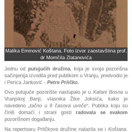
Malika Eminović Koštana. Foto izvor zaostavština prof.
dr Momčila Zlatanovića
Jednu od
putujućih družina
, koja je svoja pozorišna
sačinjenija izvodila pred publikom u Vranju, predvodio je
i Perica Janković -
Petre Prličko
.
Ovo putujuće pozorište nastupalo je u
Kafani Bosna
u
Vranjskoj Banji, vlasnika Žike Joksića, kako je
navedeno „
tačno u 9 časova uveče
“. Publika koju su
činili domaći i strani gosti
radovala se svakom
pozorišnom događanju.
Na repertoaru Prličkove družine nalazila se i
Koštana
.