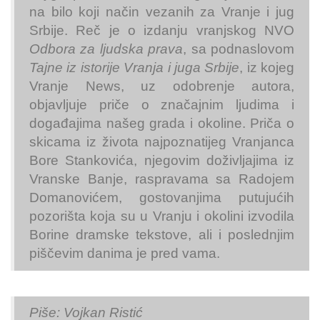
na bilo koji način vezanih za Vranje i jug
Srbije. Reč je o izdanju vranjskog NVO
Odbora za ljudska prava
, sa podnaslovom
Tajne iz istorije Vranja i juga Srbije
, iz kojeg
Vranje News, uz odobrenje autora,
objavljuje priče o značajnim ljudima i
događajima našeg grada i okoline. Priča o
skicama iz života najpoznatijeg Vranjanca
Bore Stankovića, njegovim doživljajima iz
Vranske Banje, raspravama sa Radojem
Domanovićem, gostovanjima putujućih
pozorišta koja su u Vranju i okolini izvodila
Borine dramske tekstove, ali i poslednjim
piščevim danima je pred vama.
Piše: Vojkan Ristić