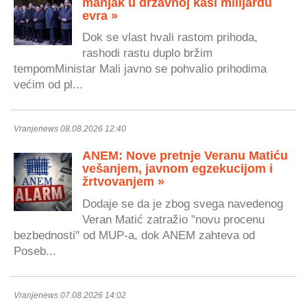
manjak u državnoj kasi milijardu
evra »
Dok se vlast hvali rastom prihoda,
rashodi rastu duplo bržim
tempomMinistar Mali javno se pohvalio prihodima
većim od pl...
Vranjenews 08.08.2026 12:40
ANEM: Nove pretnje Veranu Matiću
vešanjem, javnom egzekucijom i
žrtvovanjem »
Dodaje se da je zbog svega navedenog
Veran Matić zatražio "novu procenu
bezbednosti" od MUP-a, dok ANEM zahteva od
Poseb...
Vranjenews 07.08.2026 14:02