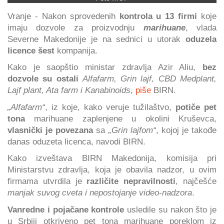
Vranje - Nakon sprovedenih
kontrola u 13 firmi
koje
imaju dozvole za proizvodnju
marihuane
, vlada
Severne Makedonije je na sednici u utorak
oduzela
licence šest
kompanija.
Kako je saopštio ministar zdravlja Azir Aliu,
bez
dozvole su ostali
Alfafarm, Grin lajf, CBD Medplant,
Lajf plant, Ata farm i Kanabinoids
,
piše
BIRN.
„Alfafarm“
, iz koje, kako veruje tužilaštvo,
potiče pet
tona
marihuane zaplenjene u okolini Kruševca,
vlasnički je povezana
sa
„Grin lajfom“
, kojoj je takođe
danas oduzeta licenca, navodi BIRN.
Kako izveštava BIRN Makedonija, komisija pri
Ministarstvu zdravlja, koja je obavila nadzor, u ovim
firmama utvrdila je
različite nepravilnosti
, najčešće
manjak suvog cveta i nepostojanje video-nadzora
.
Vanredne i pojačane kontrole
usledile su nakon što je
u Srbiji otkriveno pet tona marihuane poreklom iz