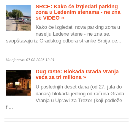
SRCE: Kako će izgledati parking
zona u Ledenim stenama - ne zna
se VIDEO »
Kako će izgledati nova parking zona u
naselju Ledene stene - ne zna se,
saopštavaju iz Gradskog odbora stranke Srbija ce...
Vranjenews 07.08.2026 13:31
Dug raste: Blokada Grada Vranja
veća za tri miliona »
U poslednjih deset dana (od 27. jula do
danas) blokada jednog od računa Grada
Vranja u Upravi za Trezor (koji podleže
fi...