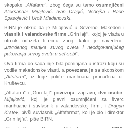
skopske
„Alfafarm“
, zbog čega su tamo
osumnjičeni
Aleksandar Mijajlović, Ivan Dragić, Nebojša i Rade
Spasojević
i
Uroš Mladenovski
.
BIRN je otkrio da je Mijajlović u Severnoj Makedoniji
vlasnik i valandovske firme
„Grin lajf“, kojoj je vlada u
utroak oduzela licencu zbog, kako je navedeno,
„
utvrđenog manjka suvog cveta i neodgovarajućeg
pakovanja suvog cveta u sef-sobi
“.
Ova firma do sada nije bila pominjana u istrazi koju su
vodile makedonske vlasti, a
povezana je
sa skopskom
„Alfafarm“
, iz koje potiče marihuana pronađena u
Kruševcu.
„Alfafarm“ i „Grin lajf“
povezuju
, zapravo,
dve osobe:
Mijajlović,
koji je glavni osumnjičeni za šverc
marihuane i suvlasnik u valandovskoj firmi, i
Dragan
Krstev
, bivši suvlasnik „Alfafarma“, koji je bio i direktor
„Grin lajfa“, piše BIRN.