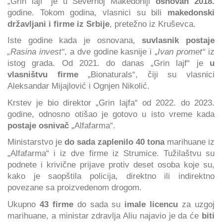
„Grin lajf“ je u Severnoj Makedoniji
osnovan 2018.
godine. Tokom godina, vlasnici su bili
makedonski
državljani i firme
iz Srbije
, pretežno iz Kruševca.
Iste godine kada je osnovana,
suvlasnik postaje
„Rasina invest“
, a dve godine kasnije i „
Ivan promet“
iz
istog grada. Od 2021. do danas „Grin lajf“ je
u
vlasništvu firme
„Bionaturals“, čiji su vlasnici
Aleksandar Mijajlović i Ognjen Nikolić.
Krstev je bio direktor „Grin lajfa“ od 2022. do 2023.
godine, odnosno otišao je gotovo u isto vreme kada
postaje osnivač
„Alfafarma“.
Ministarstvo je
do sada zaplenilo 40 tona
marihuane iz
„Alfafarma“ i iz dve firme iz Strumice. Tužilaštvu su
podnete i krivične prijave protiv deset osoba koje su,
kako je saopštila policija, direktno ili indirektno
povezane sa proizvedenom drogom.
Ukupno
43 firme
do sada su
imale licencu
za uzgoj
marihuane, a ministar zdravlja Aliu najavio je da će
biti