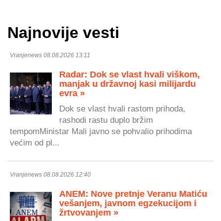
Najnovije vesti
Vranjenews 08.08.2026 13:11
Radar: Dok se vlast hvali viškom,
manjak u državnoj kasi milijardu
evra »
Dok se vlast hvali rastom prihoda,
rashodi rastu duplo bržim
tempomMinistar Mali javno se pohvalio prihodima
većim od pl...
Vranjenews 08.08.2026 12:40
ANEM: Nove pretnje Veranu Matiću
vešanjem, javnom egzekucijom i
žrtvovanjem »