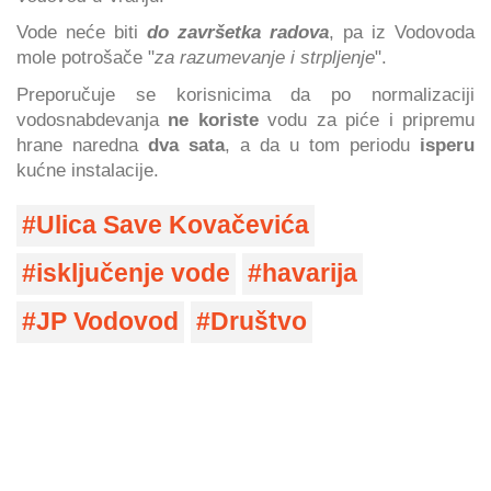
Vode neće biti
do završetka radova
, pa iz Vodovoda
mole potrošače "
za razumevanje i strpljenje
".
Preporučuje se korisnicima da po normalizaciji
vodosnabdevanja
ne koriste
vodu za piće i pripremu
hrane naredna
dva sata
, a da u tom periodu
isperu
kućne instalacije.
Ulica Save Kovačevića
isključenje vode
havarija
JP Vodovod
Društvo