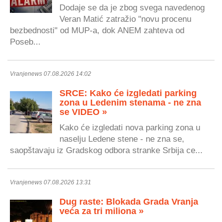
Dodaje se da je zbog svega navedenog
Veran Matić zatražio "novu procenu
bezbednosti" od MUP-a, dok ANEM zahteva od
Poseb...
Vranjenews 07.08.2026 14:02
SRCE: Kako će izgledati parking
zona u Ledenim stenama - ne zna
se VIDEO »
Kako će izgledati nova parking zona u
naselju Ledene stene - ne zna se,
saopštavaju iz Gradskog odbora stranke Srbija ce...
Vranjenews 07.08.2026 13:31
Dug raste: Blokada Grada Vranja
veća za tri miliona »