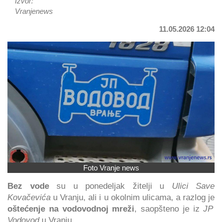
Izvor:
Vranjenews
11.05.2026 12:04
Foto Vranje news
Bez vode
su u ponedeljak žitelji u
Ulici Save
Kovačevića
u Vranju, ali i u okolnim ulicama, a razlog je
oštećenje na vodovodnoj mreži
, saopšteno je iz
JP
Vodovod
u Vranju.