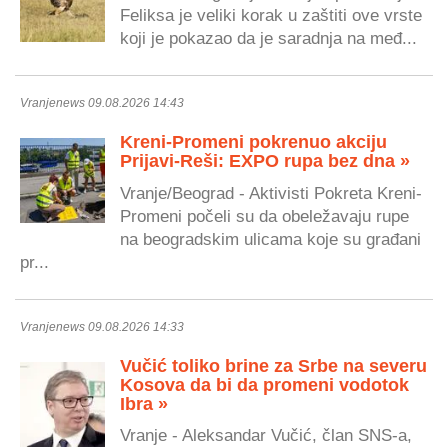
Feliksa je veliki korak u zaštiti ove vrste
koji je pokazao da je saradnja na međ...
Vranjenews 09.08.2026 14:43
Kreni-Promeni pokrenuo akciju
Prijavi-Reši: EXPO rupa bez dna »
Vranje/Beograd - Aktivisti Pokreta Kreni-
Promeni počeli su da obeležavaju rupe
na beogradskim ulicama koje su građani
pr...
Vranjenews 09.08.2026 14:33
Vučić toliko brine za Srbe na severu
Kosova da bi da promeni vodotok
Ibra »
Vranje - Aleksandar Vučić, član SNS-a,