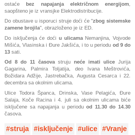
ostaće
bez napajanja električnom energijom
,
saopšteno je iz vransjke Elektrodistribucije.
Do obustave u isporuci struje doći će "
zbog sistemske
zamene brojila
", obrazloženo je iz ED.
Do isključenja će doći
u ulicama
Nemanjina, Vojvode
Mišića, Vlasinska i Đure Jakšića, i to u periodu
od 9 do
13
sati.
Od
8 do 11 časova
struju
neće imati ulice
Jurija
Gagarina, Palmira Toljatija, deo Ivana Meštrovića,
Božidara Adžije, Jastrebačka, Augusta Cesarca i 22.
decembra sa okolnim ulicama.
Ulice Todora Španca, Drinska, Vase Pelagića, Đure
Salaja, Koče Racina i 4. juli sa okolnim ulicama biće
isključene sa napajanja u periodu
od 11.30 do 14.30
časova.
struja
isključenje
ulice
Vranje