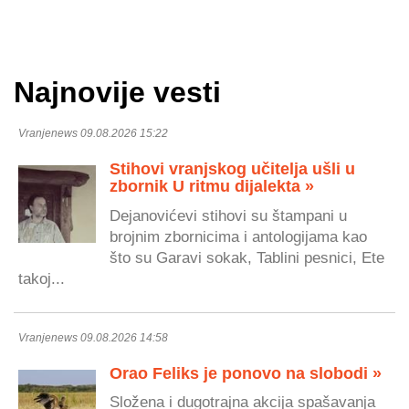
Najnovije vesti
Vranjenews 09.08.2026 15:22
Stihovi vranjskog učitelja ušli u
zbornik U ritmu dijalekta »
Dejanovićevi stihovi su štampani u
brojnim zbornicima i antologijama kao
što su Garavi sokak, Tablini pesnici, Ete
takoj...
Vranjenews 09.08.2026 14:58
Orao Feliks je ponovo na slobodi »
Složena i dugotrajna akcija spašavanja