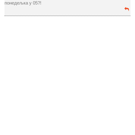
понедељка у 05?!