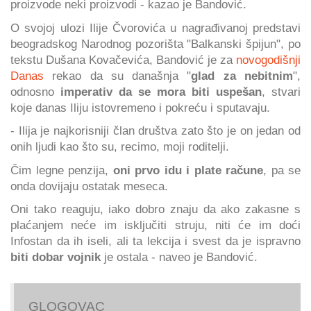
proizvode neki proizvodi - kazao je Bandović.
O svojoj ulozi Ilije Čvorovića u nagrađivanoj predstavi
beogradskog Narodnog pozorišta "Balkanski špijun", po
tekstu Dušana Kovačevića, Bandović je za
novogodišnji
Danas
rekao da su današnja "
glad za nebitnim
",
odnosno
imperativ da se mora biti uspešan
, stvari
koje danas Iliju istovremeno i pokreću i sputavaju.
- Ilija je najkorisniji član društva zato što je on jedan od
onih ljudi kao što su, recimo, moji roditelji.
Čim legne penzija,
oni prvo idu i plate račune
, pa se
onda dovijaju ostatak meseca.
Oni tako reaguju, iako dobro znaju da ako zakasne s
plaćanjem neće im isključiti struju, niti će im doći
Infostan da ih iseli, ali ta lekcija i svest da je ispravno
biti dobar vojnik
je ostala - naveo je Bandović.
GLOGOVAC