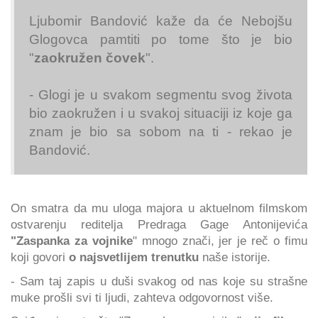
Ljubomir Bandović kaže da će Nebojšu
Glogovca pamtiti po tome što je bio
"
zaokružen čovek
".
- Glogi je u svakom segmentu svog života
bio zaokružen i u svakoj situaciji iz koje ga
znam je bio sa sobom na ti - rekao je
Bandović.
On smatra da mu uloga majora u aktuelnom filmskom
ostvarenju reditelja Predraga Gage Antonijevića
"Zaspanka za vojnike
" mnogo znači, jer je reč o fimu
koji govori
o najsvetlijem trenutku
naše istorije.
- Sam taj zapis u duši svakog od nas koje su strašne
muke prošli svi ti ljudi, zahteva odgovornost više.