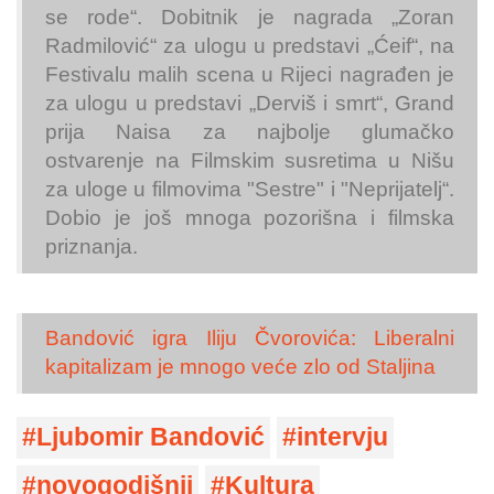
se rode“. Dobitnik je nagrada „Zoran
Radmilović“ za ulogu u predstavi „Ćeif“, na
Festivalu malih scena u Rijeci nagrađen je
za ulogu u predstavi „Derviš i smrt“, Grand
prija Naisa za najbolje glumačko
ostvarenje na Filmskim susretima u Nišu
za uloge u filmovima "Sestre" i "Neprijatelj“.
Dobio je još mnoga pozorišna i filmska
priznanja.
Bandović igra Iliju Čvorovića: Liberalni
kapitalizam je mnogo veće zlo od Staljina
Ljubomir Bandović
intervju
novogodišnji
Kultura