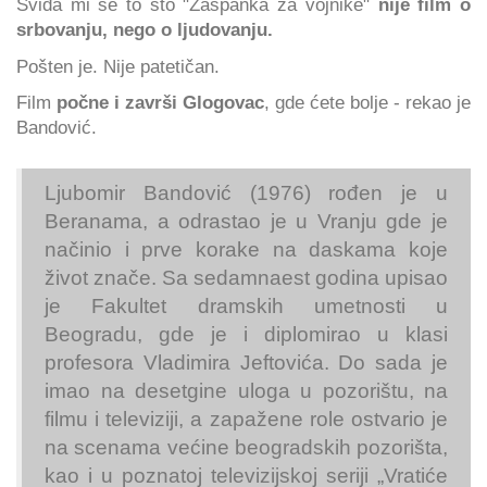
Sviđa mi se to što "Zaspanka za vojnike"
nije film o
srbovanju, nego o ljudovanju.
Pošten je. Nije patetičan.
Film
počne i završi Glogovac
, gde ćete bolje - rekao je
Bandović.
Ljubomir Bandović (1976) rođen je u
Beranama, a odrastao je u Vranju gde je
načinio i prve korake na daskama koje
život znače. Sa sedamnaest godina upisao
je Fakultet dramskih umetnosti u
Beogradu, gde je i diplomirao u klasi
profesora Vladimira Jeftovića. Do sada je
imao na desetgine uloga u pozorištu, na
filmu i televiziji, a zapažene role ostvario je
na scenama većine beogradskih pozorišta,
kao i u poznatoj televizijskoj seriji „Vratiće