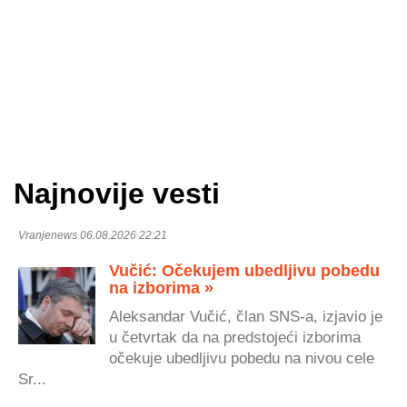
Najnovije vesti
Vranjenews 06.08.2026 22:21
Vučić: Očekujem ubedljivu pobedu
na izborima »
Aleksandar Vučić, član SNS-a, izjavio je
u četvrtak da na predstojeći izborima
očekuje ubedljivu pobedu na nivou cele
Sr...