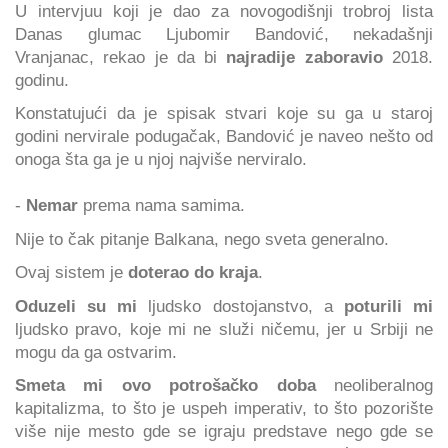
U intervjuu koji je dao za novogodišnji trobroj lista
Danas glumac Ljubomir Bandović, nekadašnji
Vranjanac, rekao je da bi
najradije zaboravio
2018.
godinu.
Konstatujući da je spisak stvari koje su ga u staroj
godini nervirale podugačak, Bandović je naveo nešto od
onoga šta ga je u njoj najviše nerviralo.
-
Nemar
prema nama samima.
Nije to čak pitanje Balkana, nego sveta generalno.
Ovaj sistem je
doterao do kraja
.
Oduzeli su mi
ljudsko dostojanstvo, a
poturili mi
ljudsko pravo, koje mi ne služi ničemu, jer u Srbiji ne
mogu da ga ostvarim.
Smeta mi ovo potrošačko doba
neoliberalnog
kapitalizma, to što je uspeh imperativ, to što pozorište
više nije mesto gde se igraju predstave nego gde se