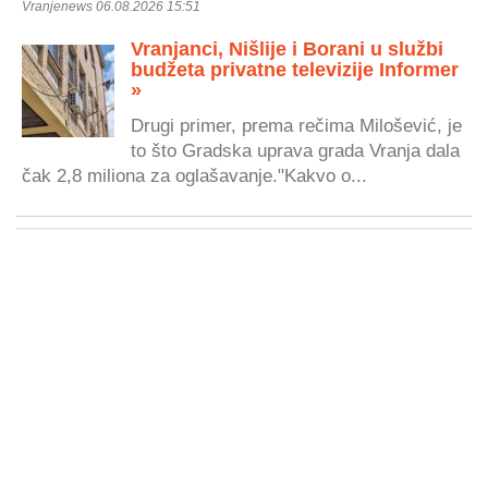
Vranjenews 06.08.2026 15:51
Vranjanci, Nišlije i Borani u službi
budžeta privatne televizije Informer
»
Drugi primer, prema rečima Milošević, je
to što Gradska uprava grada Vranja dala
čak 2,8 miliona za oglašavanje."Kakvo o...