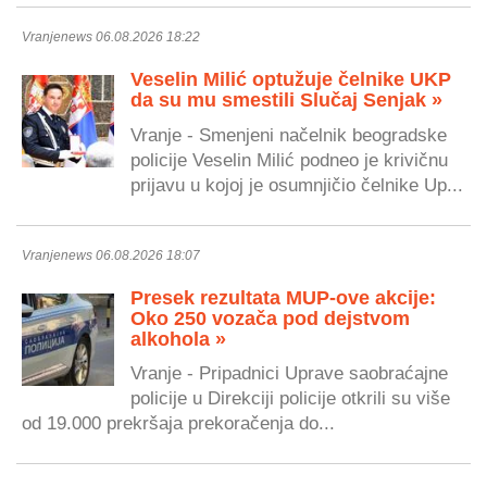
Vranjenews 06.08.2026 18:22
Veselin Milić optužuje čelnike UKP
da su mu smestili Slučaj Senjak »
Vranje - Smenjeni načelnik beogradske
policije Veselin Milić podneo je krivičnu
prijavu u kojoj je osumnjičio čelnike Up...
Vranjenews 06.08.2026 18:07
Presek rezultata MUP-ove akcije:
Oko 250 vozača pod dejstvom
alkohola »
Vranje - Pripadnici Uprave saobraćajne
policije u Direkciji policije otkrili su više
od 19.000 prekršaja prekoračenja do...