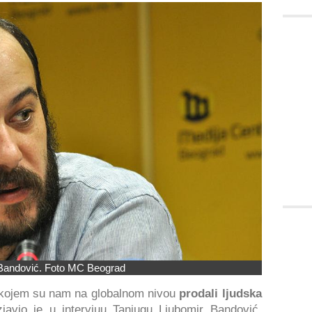
Bandović. Foto MC Beograd
kojem su nam na globalnom nivou
prodali ljudska
javio je u intervjuu Tanjugu Ljubomir Bandović,