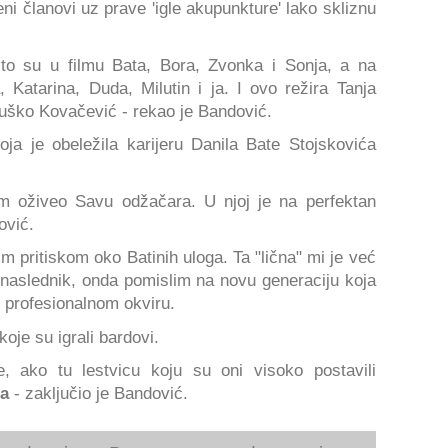
eni članovi uz prave 'igle akupunkture' lako skliznu
što su u filmu Bata, Bora, Zvonka i Sonja, a na
Katarina, Duda, Milutin i ja. I ovo režira Tanja
Duško Kovačević - rekao je Bandović.
oja je obeležila karijeru Danila Bate Stojskovića
am oživeo Savu odžačara. U njoj je na perfektan
ović.
m pritiskom oko Batinih uloga. Ta "lična" mi je već
naslednik, onda pomislim na novu generaciju koja
 profesionalnom okviru.
oje su igrali bardovi.
e, ako tu lestvicu koju su oni visoko postavili
ra
- zaključio je Bandović.