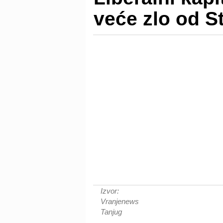
veće zlo od St
Izvor:
Vranjenews
Tanjug