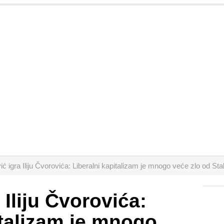
ć igra Iliju Čvorovića: Liberalni kapitalizam je mnogo veće zlo od Stal
Iliju Čvorovića:
italizam je mnogo