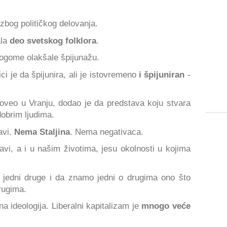
zbog političkog delovanja.
ala
deo svetskog folklora
.
ogome olakšale špijunažu.
i je da špijunira, ali je istovremeno
i špijuniran
-
roveo u Vranju, dodao je da predstava koju stvara
obrim ljudima.
avi.
Nema Staljina
. Nema negativaca.
vi, a i u našim životima, jesu okolnosti u kojima
o jedni druge i da znamo jedni o drugima ono što
rugima.
a ideologija. Liberalni kapitalizam je
mnogo veće