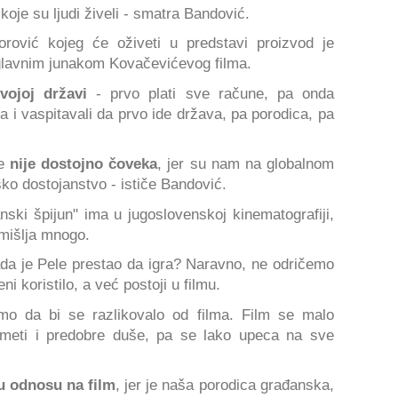
oje su ljudi živeli - smatra Bandović.
orović kojeg će oživeti u predstavi proizvod je
 glavnim junakom Kovačevićevog filma.
vojoj državi
- prvo plati sve račune, pa onda
ga i vaspitavali da prvo ide država, pa porodica, pa
je
nije dostojno čoveka
, jer su nam na globalnom
sko dostojanstvo - ističe Bandović.
nski špijun" ima u jugoslovenskoj kinematografiji,
mišlja mnogo.
kada je Pele prestao da igra? Naravno, ne odričemo
i koristilo, a već postoji u filmu.
amo da bi se razlikovalo od filma. Film se malo
ameti i predobre duše, pa se lako upeca na sve
 u odnosu na film
, jer je naša porodica građanska,