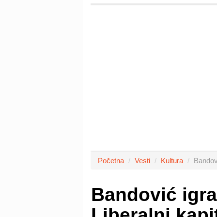
Početna
Vesti
Kultura
Bandovi
Bandović igra 
Liberalni kap