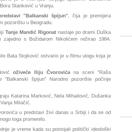
 Bora Stanković u Vranju.
redstavi "Balkanski špijun"
, čija je premijera
m pozorištu u Beogradu.
iji
Tanje Mandić Rigonat
nastaje po drami Duška
ilm zajedno s Božidarom Nikolićem režirao 1984.
o Bata Stojković ostvario je u filmu ulogu koja je
dović
oživeće Iliju Čvorovića
na sceni "Raša
e "Balkanski špijun" Narodno pozorište počinje
graju Katarina Marković, Nela Mihailović, Dušanka
 Vanja Milačić.
orovića u predstavi živi danas u Srbiji i da se od
mnogo toga promenilo.
nje je vreme kada su postojali politički ideološki