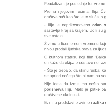
Feudalizam je poslednje fer vreme k
Prema njegovim rečima, Ilija Čv
društva baš kao što je to slučaj s
- Ilija je neprikosnoveno
odan s
sastavlja kraj sa krajem. Učili su 
sve ostalo.
Živimo u licemernom vremenu ko
nivou prodali ljudska prava za ljud
O kultnom statusu koji film "Balka
on kaže da ekipa predstave ne raz
- Šta je trebalo, da ukinu fudbal 
se apriori nečega što bi nam na scen
Nije ideja da izmislimo nešto s
podsmeva Iliji.
Malo je plitke p
društvene okolnosti.
E, mi u predstavi pravimo
razliku