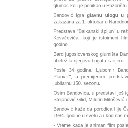
glumac koji je ponikao u Pozorištu
Bandović igra
glavnu ulogu u p
zakazana za 1. oktobar u Narodno
Predstava "Balkanski špijun" u rež
Kovačevića, koji je istoimeni f
godine.
Bard jugoslovenskog glumišta Danil
obeležila njegovu bogatu karijeru.
Posle 34 godine, Ljubomir Ban
Plaović", a premijerom predstav
jubilarnu 150. sezonu.
Osim Bandovića, u predstavi još i
Stojanović Glid, Milutin Milošević i
Bandović kaže da porodica Ilije Čv
1984. godine u svetu a i kod nas 
- Vreme kada je sniman film posled