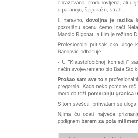
obrazovana, produhovljena, ali i nj
u paranoju, špijunažu, strah...
I, naravno,
dovoljna je razlika
pozorišnu scenu ćemo izaći Nela, 
Mandić Rigonat, a film je režirao 
Profesionalni pritisak oko uloge k
Bandović odbacuje.
- U "Klaustofobičnoj komediji" s
način svojevremeno bio Bata Stojk
Prošao sam sve to
s profesionalni
pregorela. Kada neko pomene reč 
mora da teži
pomeranju granica
u
S tom svešću, prihvatam se uloga k
Njima ću odati najveće priznanj
podignem
barem za pola milimet