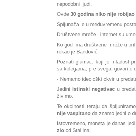
nepodobni ljudi.
Ovde
30 godina niko nije robijao
Špijunaža je u međuvremenu post
Društvene mreže i internet su umn
Ko god ima društvene mreže u prilic
rekao je Bandović.
Poznati glumac, koji je mladost p
sa kolegama, pre svega, govori o d
- Nemamo ideološki okvir u predst
Jedini
istinski negativac
u predsta
živimo.
Te okolnosti teraju da špijuniram
nije vaspitano
da znamo jedni o d
Istovremeno, moneta je danas jedin
zlo
od Staljina.