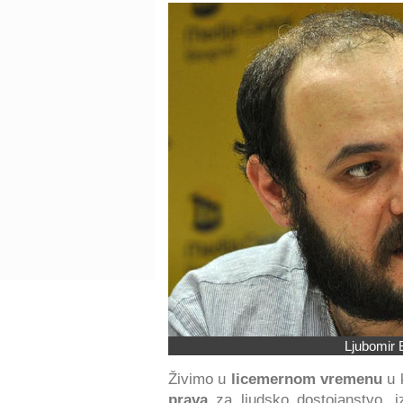
Ljubomir 
Živimo u
licemernom vremenu
u 
prava
za ljudsko dostojanstvo, iz