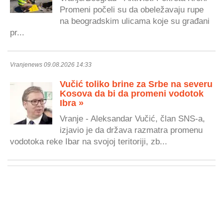
Promeni počeli su da obeležavaju rupe
na beogradskim ulicama koje su građani
pr...
Vranjenews 09.08.2026 14:33
Vučić toliko brine za Srbe na severu
Kosova da bi da promeni vodotok
Ibra »
Vranje - Aleksandar Vučić, član SNS-a,
izjavio je da država razmatra promenu
vodotoka reke Ibar na svojoj teritoriji, zb...