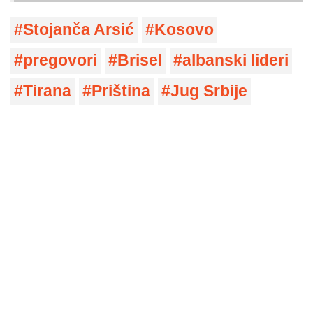
Stojanča Arsić
Kosovo
pregovori
Brisel
albanski lideri
Tirana
Priština
Jug Srbije