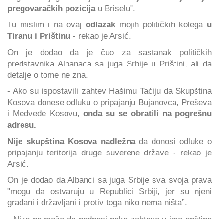
pregovaračkih pozicija
u Briselu".
Tu mislim i na ovaj
odlazak
mojih političkih kolega
u
Tiranu i Prištinu
- rekao je Arsić.
On je dodao da je čuo za sastanak političkih
predstavnika Albanaca sa juga Srbije u Prištini, ali da
detalje o tome ne zna.
- Ako su ispostavili zahtev Hašimu Tačiju da Skupština
Kosova donese odluku o pripajanju Bujanovca, Preševa
i Medveđe Kosovu,
onda su se obratili na pogrešnu
adresu.
Nije skupština Kosova nadležna
da donosi odluke o
pripajanju teritorija druge suverene države - rekao je
Arsić.
On je dodao da Albanci sa juga Srbije sva svoja prava
"mogu da ostvaruju u Republici Srbiji, jer su njeni
građani i državljani i protiv toga niko nema ništa”.
- Niko ne može da podnosi neke zahteve u ime opštine