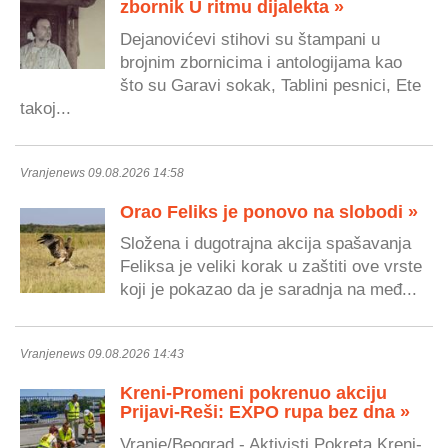
zbornik U ritmu dijalekta »
Dejanovićevi stihovi su štampani u
brojnim zbornicima i antologijama kao
što su Garavi sokak, Tablini pesnici, Ete
takoj...
Vranjenews 09.08.2026 14:58
Orao Feliks je ponovo na slobodi »
Složena i dugotrajna akcija spašavanja
Feliksa je veliki korak u zaštiti ove vrste
koji je pokazao da je saradnja na međ...
Vranjenews 09.08.2026 14:43
Kreni-Promeni pokrenuo akciju
Prijavi-Reši: EXPO rupa bez dna »
Vranje/Beograd - Aktivisti Pokreta Kreni-