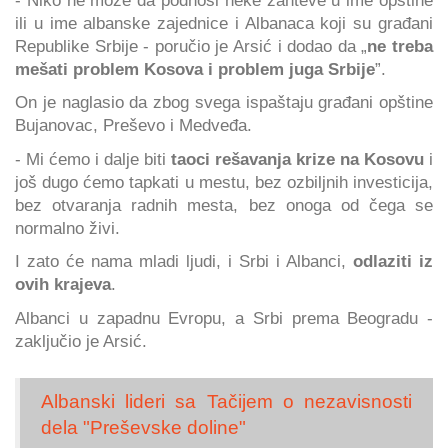
ili u ime albanske zajednice i Albanaca koji su građani
Republike Srbije - poručio je Arsić i dodao da „
ne treba
mešati problem Kosova i problem juga Srbije
”.
On je naglasio da zbog svega ispaštaju građani opštine
Bujanovac, Preševo i Medveđa.
- Mi ćemo i dalje biti
taoci rešavanja krize na Kosovu
i
još dugo ćemo tapkati u mestu, bez ozbiljnih investicija,
bez otvaranja radnih mesta, bez onoga od čega se
normalno živi.
I zato će nama mladi ljudi, i Srbi i Albanci,
odlaziti iz
ovih krajeva
.
Albanci u zapadnu Evropu, a Srbi prema Beogradu -
zaključio je Arsić.
Albanski lideri sa Tačijem o nezavisnosti
dela "Preševske doline"