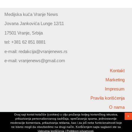
Medijska kuća Vranje News
Jovana Jankovića Lunge 12/11
17501 Vranje, Srbija
tel: +381 62 851 8881
e-mail:
redakcija@vranjenews.rs
e-mail:
vranjenews@gmail.com
Kontakt
Marketing
Impresum
Pravila korišćenja
O nama
Ovaj sajt koristi kolačiće (cookies) u cilju pružanja boljeg korisničkog iskustva,
X
Copyright © 2026 Vranjenews
prikazivanja personalizovanog sadržaja, sprečavanja spama, jednostavnije
All rights reserved
moderacije komentara, prikazivanja reklama, kao i za još neke funkcionalnosti koje
ne bismo mogli da obezbedimo na drugi način. Korišćenjem sajta saglasni ste sa
www.vranjenews.rs
Uslovima korišćenja i Politikom privatnosti.