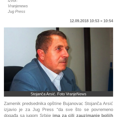
Izvor:
Vranjenews
Jug Press
12.09.2018 10:53 » 10:54
Stojanča Arsić. Foto VranjeNews
Zamenik predsednika opštine Bujanovac Stojanča Arsić
izjavio je za Jug Press “da sve što se povremeno
događa sa jugom Srbije
ima za cilj zauzimanje boljih