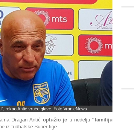
i", rekao Antić vruće glave. Foto VranjeNews
nama Dragan Antić
optužio je
u nedelju
"familiju
pe iz fudbalske Super lige.