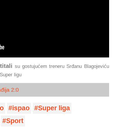
titali
su gostujućem treneru Srđanu Blagojeviću
Super ligu
nđija 2:0
o
ispao
Super liga
Sport