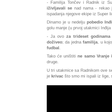
- Familija Tončev i Radnik iz S
iživljavali se
nad nama - rekao j
ispadanja njegove ekipe iz Super li
Dinamo je u nedelju
pobedio Inđi
golu manje (u prvoj utakmici Inđija 
- Ja ovo
za trideset godinama
doživeo
; da jedna
familija
, u koj
fudbal
.
Tako će uništiti
ne samo Vranje
k
druge.
U tri utakmice sa Radnikom ove 
je
krivac
što smo mi ispali iz lige,