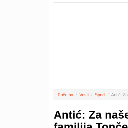
Početna
Vesti
Sport
Antić: Z
Antić: Za naš
familija Tonč