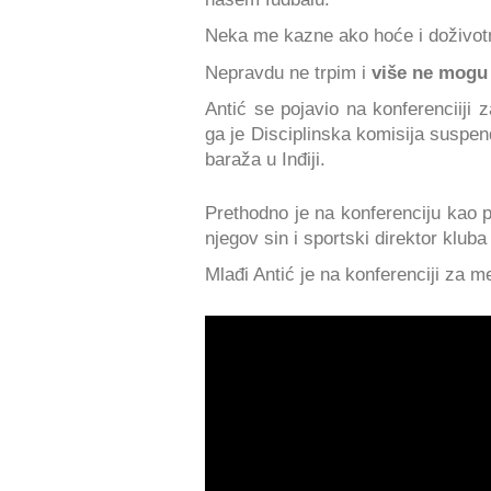
Neka me kazne ako hoće i doživot
Nepravdu ne trpim i
više ne mogu 
Antić se pojavio na konferenciiji 
ga je Disciplinska komisija suspe
baraža u Inđiji.
Prethodno je na konferenciju kao 
njegov sin i sportski direktor klub
Mlađi Antić je na konferenciji za m