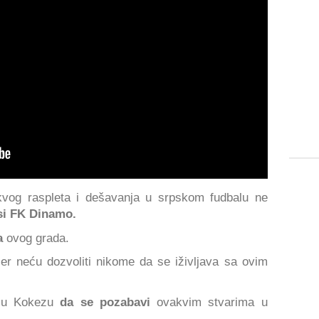
vog raspleta i dešavanja u srpskom fudbalu ne
i FK Dinamo.
ka
ovog grada.
er neću dozvoliti nikome da se iživljava sa ovim
išu Kokezu
da se pozabavi
ovakvim stvarima u