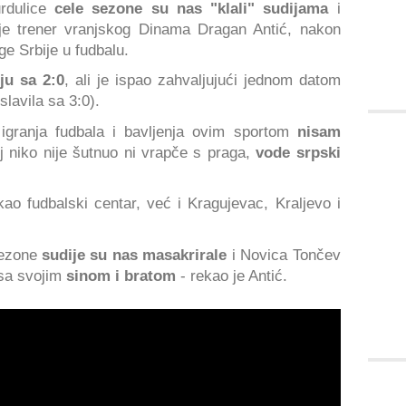
urdulice
cele sezone su nas "klali" sudijama
i
e trener vranjskog Dinama Dragan Antić, nakon
ge Srbije u fudbalu.
ju sa 2:0
, ali je ispao zahvaljujući jednom datom
slavila sa 3:0).
igranja fudbala i bavljenja ovim sportom
nisam
oj niko nije šutnuo ni vrapče s praga,
vode srpski
ao fudbalski centar, već i Kragujevac, Kraljevo i
sezone
sudije su nas masakrirale
i Novica Tončev
 sa svojim
sinom i bratom
- rekao je Antić.