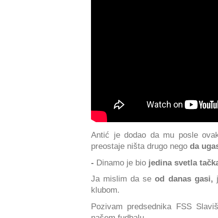
Antić je dodao da mu posle ovak
preostaje ništa drugo nego
da ugas
-
Dinamo je bio
jedina svetla tač
Ja mislim da se
od danas gasi,
j
klubom.
Pozivam predsednika FSS Slav
našem fudbalu.