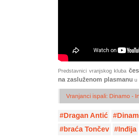
čes
Predstavnici vranjskog kluba
na zasluženom plasmanu
u 
Vranjanci ispali: Dinamo - I
Dragan Antić
Dinam
braća Tončev
Inđija