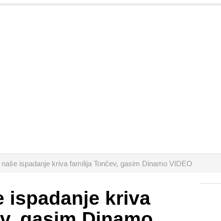
a naše ispadanje kriva familija Tončev, gasim Dinamo VIDEO
e ispadanje kriva
ev, gasim Dinamo