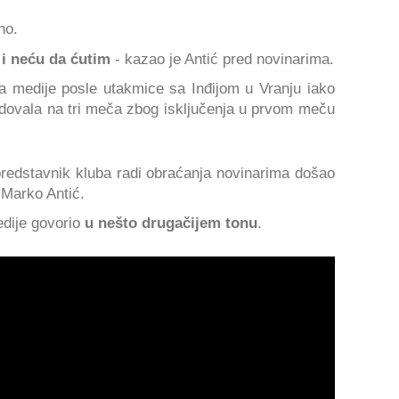
no.
i neću da ćutim
- kazao je Antić pred novinarima.
za medije posle utakmice sa Inđijom u Vranju iako
ndovala na tri meča zbog isključenja u prvom meču
predstavnik kluba radi obraćanja novinarima došao
a Marko Antić.
edije govorio
u nešto drugačijem tonu
.