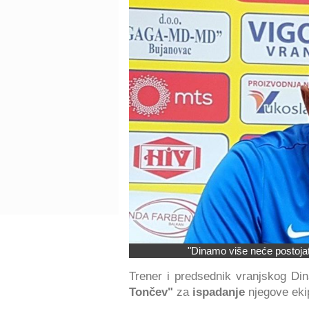
"Dinamo više neće postojat
Trener i predsednik vranjskog Di
Tončev"
za
ispadanje
njegove eki