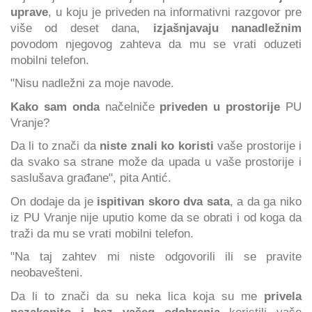
uprave
, u koju je priveden na informativni razgovor pre
više od deset dana,
izjašnjavaju nanadležnim
povodom njegovog zahteva da mu se vrati oduzeti
mobilni telefon.
"Nisu nadležni za moje navode.
Kako sam onda
načelniče
priveden u prostorije
PU
Vranje?
Da li to znači da
niste znali ko koristi
vaše prostorije i
da svako sa strane može da upada u vaše prostorije i
saslušava građane", pita Antić.
On dodaje da je
ispitivan skoro dva sata
, a da ga niko
iz PU Vranje nije uputio kome da se obrati i od koga da
traži da mu se vrati mobilni telefon.
"Na taj zahtev mi niste odgovorili ili se pravite
neobavešteni.
Da li to znači da su neka lica koja su me
privela
nezakonito i bez vašeg odobrenja
koristili vaše