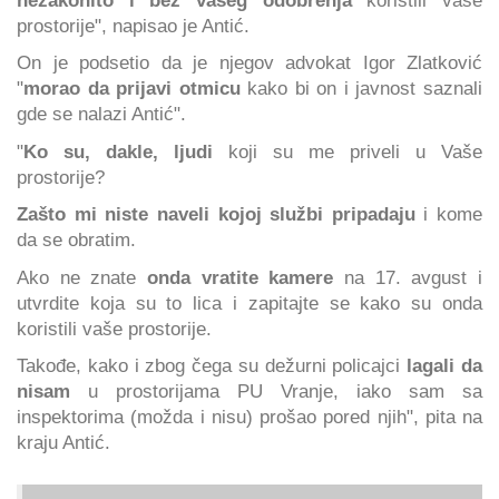
prostorije", napisao je Antić.
On je podsetio da je njegov advokat Igor Zlatković
"
morao da prijavi otmicu
kako bi on i javnost saznali
gde se nalazi Antić".
"
Ko su, dakle, ljudi
koji su me priveli u Vaše
prostorije?
Zašto mi niste naveli kojoj službi pripadaju
i kome
da se obratim.
Ako ne znate
onda vratite kamere
na 17. avgust i
utvrdite koja su to lica i zapitajte se kako su onda
koristili vaše prostorije.
Takođe, kako i zbog čega su dežurni policajci
lagali da
nisam
u prostorijama PU Vranje, iako sam sa
inspektorima (možda i nisu) prošao pored njih", pita na
kraju Antić.