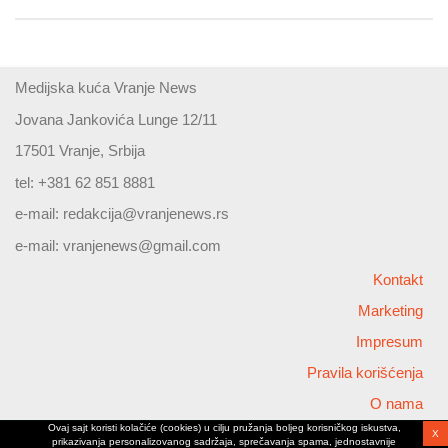
Medijska kuća Vranje News
Jovana Jankovića Lunge 12/11
17501 Vranje, Srbija
tel: +381 62 851 8881
e-mail:
redakcija@vranjenews.rs
e-mail:
vranjenews@gmail.com
Kontakt
Marketing
Impresum
Pravila korišćenja
O nama
Ovaj sajt koristi kolačiće (cookies) u cilju pružanja boljeg korisničkog iskustva,
X
Copyright © 2026 Vranjenews
prikazivanja personalizovanog sadržaja, sprečavanja spama, jednostavnije