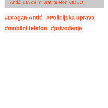
Antić: BIA da mi vrati telefon VIDEO
Dragan Antić
Policijska uprava
mobilni telefon
privođenje