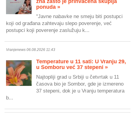
zna zašto je prihvaćena skuplja
ponuda »
"Javne nabavke ne smeju biti postupci
koji od građana zahtevaju slepo poverenje, već
postupci koji poverenje zaslužuju k...
Vranjenews 06.08.2026 11:43
Temperature u 11 sati: U Vranju 29,
u Somboru već 37 stepeni »
Najtopliji grad u Srbiji u četvrtak u 11
časova bio je Sombor, gde je izmereno
37 stepeni, dok je u Vranju temperatura
b...