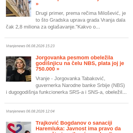
»
Drugi primer, prema rečima Milošević, je
to što Gradska uprava grada Vranja dala
čak 2,8 miliona za oglašavanje."Kakvo o...
Vranjenews 06.08.2026 15:23
Jorgovanka pesmom obeležila
godišnjicu na čelu NBS, plata joj je
750.000 »
Vranje - Jorgovanka Tabaković,
guvernerka Narodne banke Srbije (NBS)
i dugogodišnja funkcionerka SRS-a i SNS-a, obeležil...
Vranjenews 06.08.2026 12:04
Trajković Bogdanov o sanaciji
Haremluka: Javnost ima pravo da